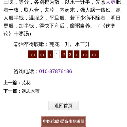
三味，等分，各别捣为散，以水一升半，先煮
大枣
肥
者十枚，取八合，去滓，内药末，强人飘一钱匕。羸
人服半钱，温服之，平旦服。若下少病不除者，明日
更服，加半钱，得快下利后，糜粥自养。（《伤寒
论》十枣汤）
②治卒得咳嗽：芫花一升。水三升
|<<
<<
<
1
2
3
>
>>
>>|
咨询电话：
010-87876186
上一篇：
芫花
下一篇：
远志木蓝
返回首页