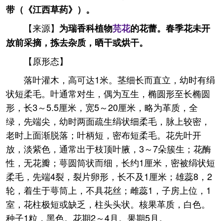
带（《江西草药》）。
【来源】
为瑞香科植物
芫花
的花蕾。春季花未开
放前采摘，拣去杂质，晒干或烘干。
【原形态】
落叶灌木，高可达1米。茎细长而直立，幼时有绢
状短柔毛。叶通常对生，偶为互生，椭圆形至长椭圆
形，长3～5.5厘米，宽5～20厘米，略为革质，全
绿，先端尖，幼时两面疏生绢状细柔毛，脉上较密，
老时上面渐脱落；叶柄短，密布短柔毛。花先叶开
放，淡紫色，通常出于枝顶叶腋，3～7朵簇生；花酶
性，无花瓣；萼圆筒状而细，长约1厘米，密被绢状短
柔毛，先端4裂，裂片卵形，长不及1厘米；雄蕊8，2
轮，着生于萼筒上，不具花丝；雌蕊1，子房上位，1
室，花柱极短或缺乏，柱头头状。核果革质，白色。
种子1粒，黑色。花期2～4月。果期5月。