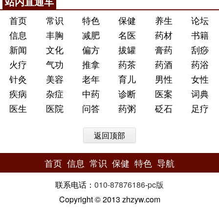
站内直通车
首页
常识
特色
保健
养生
论坛
信息
丰胸
减肥
名医
药材
书籍
新闻
文化
偏方
拔罐
膏药
刮痧
火疗
气功
推拿
药茶
药酒
药浴
针灸
美容
老年
育儿
男性
女性
疾病
杂症
中药
诊断
医案
词典
医生
医院
问答
药粥
砭石
足疗
返回顶部
首页
信息
常识
保健
特色
导航
联系电话：
010-87876186
-
pc版
Copyright © 2013 zhzyw.com