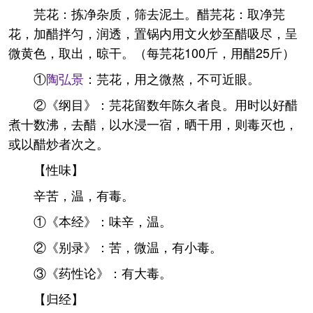
芫花：拣净杂质，筛去泥土。醋芫花：取净芫
花，加醋拌匀，润透，置锅内用文火炒至醋吸尽，呈
微黄色，取出，晾干。（每芫花100斤，用醋25斤）
①
陶弘景
：芫花，用之微熬，不可近眼。
②《纲目》：芫花留数年陈久者良。用时以好醋
煮十数沸，去醋，以水浸一宿，晒干用，则毒灭也，
或以醋炒者次之。
【性味】
辛苦，温，有毒。
①《本经》：味辛，温。
②《别录》：苦，微温，有小毒。
③《药性论》：有大毒。
【归经】