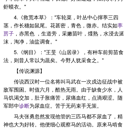
虾蟆衣。"
4.《救荒本草》："车轮菜，叶丛中心撺葶三四
茎，作长穗如鼠尾。花甚密，青色，微赤。结实如
葶
苈子
，赤黑色 ，生道旁，采嫩苗叶，煠熟，水浸去涎
沫，淘净，油盐调食。"
5.《纲目》："王旻《山居录》，有种车前剪苗食
法，则昔人常以为蔬矣。今野人犹采食之。"
【传说渊源】
传说西汉时一位名将叫马武在一次戍边征战中被
敌军围困。时值六月，酷热无雨。由于缺食少水，人
马饥渴交加，肚子胀痛苦，尿痛血红，点滴艰涩。随
军郎中
诊断
为尿血症。苦于无药束手无策。
马夫张勇忽然发现他管的三匹马都不尿血了，精
神也大为好转。他便细心观察马的活动。原来马啃食