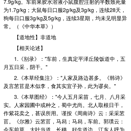
7.9g/kg。车前果胶水溶液小鼠腹腔注射的半数致死量
为1.7g/kg；大鼠每日口服2g/kg及3g/kg，连续28天，
狗每日口服3g/kg及5g/kg，连续3星期，均未见明显异
常。（《中华本草》）
【道地性】非道地
【相关论述】
1.《别录》："车前，生真定平泽丘陵饭道中，五
月五日采，阴干。"
2.《本草经集注》："人家及路边甚多。《韩诗》
及言苤苢是木似李，食其实宜子孙，此为谬矣。"
3.《本草图经》："今人五月采苗，七月、八月采
实。人家园圃中或种之，蜀中尤尚。北人取根日干，
作紫花卖之，甚误所用。谨按《周南诗》云：采采苤
苢。《尔雅》云苤苢，马舄；马舄，车前。郭璞云：
今车前草，大叶当道，长穗。好生道边，江东人呼为