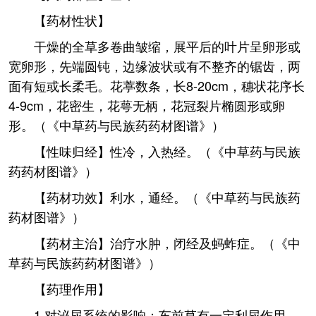
【药材性状】
干燥的全草多卷曲皱缩，展平后的叶片呈卵形或
宽卵形，先端圆钝，边缘波状或有不整齐的锯齿，两
面有短或长柔毛。花葶数条，长8-20cm，穗状花序长
4-9cm，花密生，花萼无柄，花冠裂片椭圆形或卵
形。（《中草药与民族药药材图谱》）
【性味归经】性冷，入热经。（《中草药与民族
药药材图谱》）
【药材功效】利水，通经。（《中草药与民族药
药材图谱》）
【药材主治】治疗水肿，闭经及蚂蚱症。（《中
草药与民族药药材图谱》）
【药理作用】
1.对泌尿系统的影响：车前草有一定利尿作用，