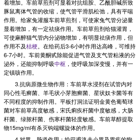
着增加。车前草煎剂可显着对抗组胺、乙酰胆碱所致
豚鼠离体气管的收缩，使气管平滑肌松弛，具有平喘
作用。给家兔灌服车前草煎剂，可使家兔气管分泌量
显着增加，有一定祛痰作用。车前草煎剂给猫灌胃，
可使麻醉猫气管内分泌物增加，有明显祛痰作用，但
作用不及
桔梗
。在给药后3-6小时作用达高峰，可维持
6-7小时。车前黄酮甙除能促进气管及支气管粘液的分
泌外，还能抑制呼吸
中枢
，使呼吸加深变慢，并有一
定镇咳作用。
3.抗病原微生物作用：车前草水浸剂在试管内对
同心性毛癣菌、羊毛状小芽胞癣菌、星状奴卡菌等有
不同程度的抑制作用。平板打洞法证明金黄色葡萄球
菌对车前草高度敏感，宋氏痢疾杆菌中度敏感，大肠
杆菌、绿脓杆菌、伤寒杆菌轻度敏感。车前草醇提取
物15mg/ml有杀灭钩端螺旋体的作用。
4.对胃、肠道作用：给巴甫洛夫小胃及胃疾的狗