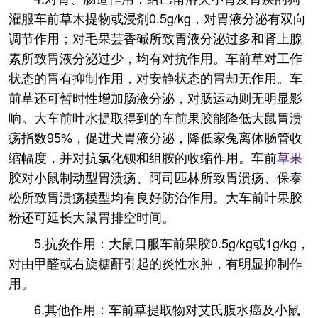
灌服车前草木提物或浸剂0.5g/kg，对胃液分泌有双向
调节作用；对毛果芸香碱所致胃液分泌过多和肾上腺
素所致胃液分泌过少，均有对抗作用。车前草对工作
状态的胃有抑制作用，对安静状态的胃却无作用。车
前草还可暂时性增加肠液分泌，对肠运动则无明显影
响。大车前叶水提取得到的车前果胶能降低大鼠胃溃
疡指数95%，促进犬胃液分泌，降低家兔离体肠管收
缩幅度，并对抗氯化钡和组胺的收缩作用。车前
草果
胶对小鼠制动型胃溃疡、阿司匹林所致胃溃疡、保泰
松所致胃溃疡模型均有良好防治作用。大车前叶果胶
粉还可延长大鼠胃排空时间。
5.抗炎作用：大鼠口服车前果胶0.5g/kg或1g/kg，
对由甲醛或右旋糖酐引起的炎性水肿，有明显抑制作
用。
6.其他作用：车前草提取物对艾氏腹水癌及小鼠