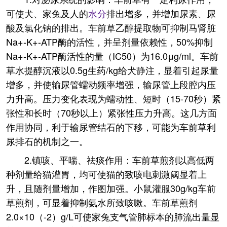
可使犬、家兔及人的
水分
排出增多，并增加尿素、尿
酸及氯化钠的排出。车前草乙醇提取物可抑制马肾脏
Na+-K+-ATP酶的活性，并呈剂量依赖性，50%抑制
Na+-K+-ATP酶活性的量（IC50）为16.0μg/ml。车前
草水提醇沉液以0.5g生药/kg给犬静注，显着引起尿量
增多，并使输尿管蠕动频率增强，输尿管上段腔内压
力升高。压力变化表现为蠕动性、短时（15-70秒）紧
张性和长时（70秒以上）紧张性压力升高。这几方面
作用协同，利于输尿管结石的下移，可能为车前草利
尿排石的机制之一。
2.镇咳、平喘、祛痰作用：车前草煎剂以高低两
种剂量给猫灌胃，均可使猫的致咳电刺激阈显着上
升，且随剂量增加，作图加强。小鼠灌服30g/kg车前
草煎剂，可显着抑制氨水所致咳嗽。车前草煎剂
2.0×10（-2）g/L可使家兔支气管肺标本的肺流出量显