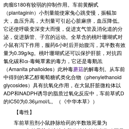
肉瘤S180有较弱的抑制作用。车前黄酮甙
（plantaginin）小剂量能使家兔心跳变慢，振幅加
大，血压升高，大剂量可引起心脏麻痹，血压降低。
它还使呼吸变深变大而慢，促进支气管及消化道的分
泌，促进肠管、子宫的运动。全草含的桃叶珊瑚甙对
小鼠有泻下作用，服药6小时后开始腹泻，其半数有效
量为0.39g/kg。桃叶珊瑚甙还可以保护肝脏，对抗四
氯化碳和α-毒蝇覃素的毒力，它还是毒鹅羔
（Amanita phalloides）此种毒
蘑菇
的解毒剂。从车前
中得到的苯乙醇葡萄糖甙类化合物（phenylethanoid
glycosides）具有抗氧化作用，在大鼠肝脏微粒体以
ADP和NADPH诱导的脂质过氧化反应中，车前草甙D
的IC50为0.36μmol/L。（《中华本草》）
【毒性】
车前草煎剂小鼠静脉给药的半数致死量为