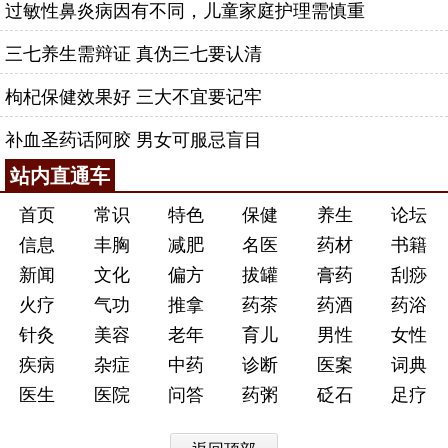
过敏性鼻炎病因有不同，儿童家庭护理需慎重
三七养生需辩证 真伪三七要认清
枸杞保健效果好 三大不宜要记牢
补血圣药话阿胶 男女可服忌盲目
站内直通车
首页
常识
特色
保健
养生
论坛
信息
丰胸
减肥
名医
药材
书籍
新闻
文化
偏方
拔罐
膏药
刮痧
火疗
气功
推拿
药茶
药酒
药浴
针灸
美容
老年
育儿
男性
女性
疾病
杂症
中药
诊断
医案
词典
医生
医院
问答
药粥
砭石
足疗