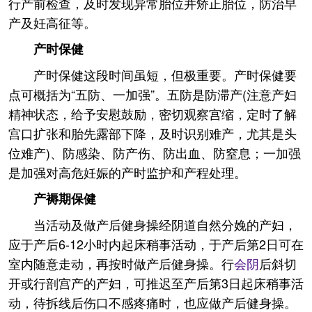
行产前检查，及时发现异常胎位并矫正胎位，防治早
产及妊高征等。
产时保健
产时保健这段时间虽短，但极重要。产时保健要
点可概括为“五防、一加强”。五防是防滞产(注意产妇
精神状态，给予安慰鼓励，密切观察宫缩，定时了解
宫口扩张和胎先露部下降，及时识别难产，尤其是头
位难产)、防感染、防产伤、防出血、防窒息；一加强
是加强对高危妊娠的产时监护和产程处理。
产褥期保健
当活动及做产后健身操经阴道自然分娩的产妇，
应于产后6-12小时内起床稍事活动，于产后第2日可在
室内随意走动，再按时做产后健身操。行
会阴
后斜切
开或行剖宫产的产妇，可推迟至产后第3日起床稍事活
动，待拆线后伤口不感疼痛时，也应做产后健身操。