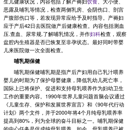
生儿健康状况，内容包括了解产褥妇
饮食
、大小便、
恶露及哺乳等情况，检查两侧乳房、会阴伤口、剖宫
产腹部伤口等，若发现异常应给予及时指导。产褥妇
应于产后42日去医院做产后健康检查。内容包括测血
压.查血、尿常规.了解哺乳情况，并作
妇科
检查，观察
盆腔内生殖器是否已恢复至非孕状态。最好同时带婴
儿来医院做一次全面检查。
哺乳期保健
哺乳期保健哺乳期是指产后产妇用自己乳汁喂养
婴儿的时期为了保护母婴健康，降低乳幼儿死亡率，
国际上已将保护、促进和支持母乳喂养作为妇幼卫生
工作的重要内容。1990年世界儿童问题首脑会议通过
《儿童生存、保护和发展世界宣言》和《90年代行动
计划》两个文件，并于2000年将4个月纯母乳喂养率
提高到80%，列为全球的奋斗目标之一。哺乳期保健
的中心任务是促成纯母乳喂养。如今，母乳喂养已被