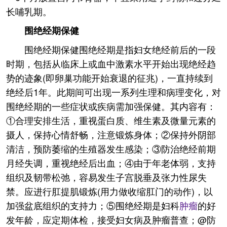
长哺乳期。
围绝经期保健
围绝经期保健围绝经期是指妇女绝经前后的一段
时期，包括从临床上或血中激素水平开始出现绝经趋
势的迹象(即卵巢功能开始衰退的征兆)，一直持续到
绝经后1年。此期间可出现一系列生理和病理变化，对
围绝经期的一些症状或疾病需加强保健。其内容有：
①合理安排生活，重视蛋白质、维生素及微量元素的
摄人，保持心情舒畅，注意锻炼身体；②保持外阴部
清洁，预防萎缩的生殖器发生感染；③防治绝经前期
月经失调，重视绝经后出血；④由于年老体弱，支持
组织及韧带松弛，容易发生子宫脱垂及张力性尿失
禁。应进行肛提肌锻炼(用力做收缩肛门的动作)，以
加强盆底组织的支持力；⑤围绝经期是妇科
肿瘤
的好
发年龄，应定期体检，接受妇女病及肿瘤普查；@防