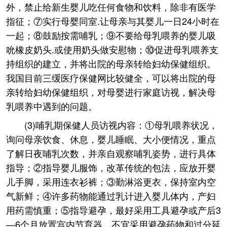
外，禁止给新生婴儿吃任何食物和饮料，除非有医学
指征；⑦实行母婴同室.让母亲与其婴儿一日24小时在
一起；⑧鼓励按需哺乳；⑨不要给母乳喂养的婴儿吸
吮橡皮奶头.或使用奶头做安慰物；⑩促进母乳喂养支
持组织的建立，并将出院的母亲转给妇幼保健组织。
我国目前三缓医疗保健网比较健全，可以将出院的母
亲转给妇幼保健组织，对母婴进行家庭访视，解决母
乳喂养中遇到的问题。
(3)哺乳期保健人员访视内容：①母乳喂养状况，
询问母亲饮食、休息，婴儿睡眠、大小便情况，重点
了解日夜哺乳次数，并亲自观察哺乳姿势，进行具体
指导；②指导婴儿服饰，改革传统的包法，应放开婴
儿手脚，采用连衣衫裤；③勤淋浴更衣，保持室内空
气新鲜；④许多药物能通过乳计进入婴儿体内，产妇
用药需慎重；⑤指导避孕，最好采用工具避孕或产后3
—6个月放置宫内节育器，不宜采用避孕药物和过分延