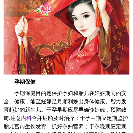
孕期保健
孕期保健目的是保护孕妇和胎儿在妊娠期间的安
全、健康，能至妊娠足月顺利娩出身体健康、智力发
育趋好的新生儿。于孕早期应尽早确诊妊娠，预防致
畸.注意
内科
合并症舶及时治疗；于孕中期应定期监护
胎儿宫内生长发育，抓好孕妇营养；于孕晚期应定期