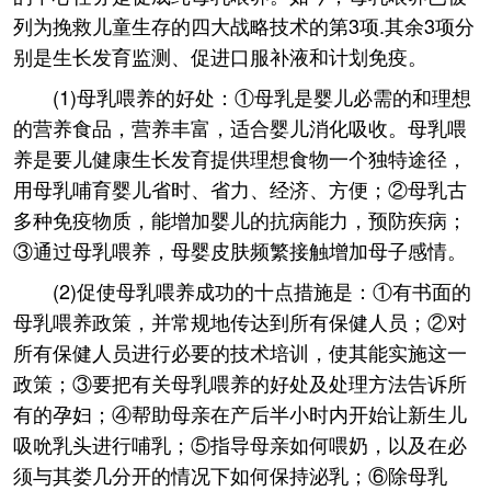
列为挽救儿童生存的四大战略技术的第3项.其余3项分
别是生长发育监测、促进口服补液和计划免疫。
(1)母乳喂养的好处：①母乳是婴儿必需的和理想
的营养食品，营养丰富，适合婴儿消化吸收。母乳喂
养是要儿健康生长发育提供理想食物一个独特途径，
用母乳哺育婴儿省时、省力、经济、方便；②母乳古
多种免疫物质，能增加婴儿的抗病能力，预防疾病；
③通过母乳喂养，母婴皮肤频繁接触增加母子感情。
(2)促使母乳喂养成功的十点措施是：①有书面的
母乳喂养政策，并常规地传达到所有保健人员；②对
所有保健人员进行必要的技术培训，使其能实施这一
政策；③要把有关母乳喂养的好处及处理方法告诉所
有的孕妇；④帮助母亲在产后半小时内开始让新生儿
吸吮乳头进行哺乳；⑤指导母亲如何喂奶，以及在必
须与其娄几分开的情况下如何保持泌乳；⑥除母乳