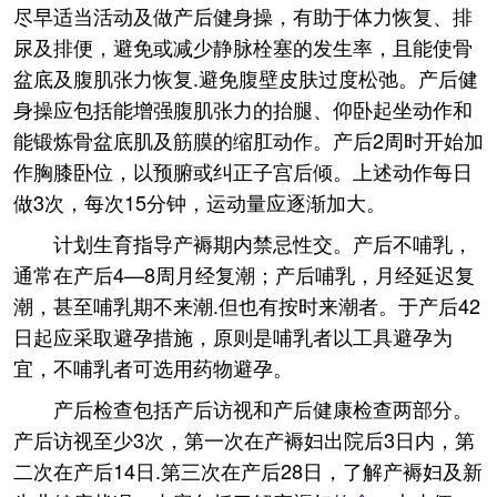
尽早适当活动及做产后健身操，有助于体力恢复、排
尿及排便，避免或减少静脉栓塞的发生率，且能使骨
盆底及腹肌张力恢复.避免腹壁皮肤过度松弛。产后健
身操应包括能增强腹肌张力的抬腿、仰卧起坐动作和
能锻炼骨盆底肌及筋膜的缩肛动作。产后2周时开始加
作胸膝卧位，以预腑或纠正子宫后倾。上述动作每日
做3次，每次15分钟，运动量应逐渐加大。
计划生育指导产褥期内禁忌性交。产后不哺乳，
通常在产后4—8周月经复潮；产后哺乳，月经延迟复
潮，甚至哺乳期不来潮.但也有按时来潮者。于产后42
日起应采取避孕措施，原则是哺乳者以工具避孕为
宜，不哺乳者可选用药物避孕。
产后检查包括产后访视和产后健康检查两部分。
产后访视至少3次，第一次在产褥妇出院后3日内，第
二次在产后14日.第三次在产后28日，了解产褥妇及新