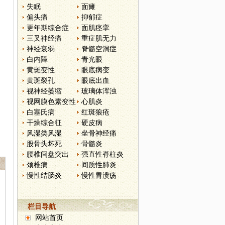
失眠
面瘫
偏头痛
抑郁症
更年期综合症
面肌痉挛
三叉神经痛
重症肌无力
神经衰弱
脊髓空洞症
白内障
青光眼
黄斑变性
眼底病变
黄斑裂孔
眼底出血
视神经萎缩
玻璃体浑浊
视网膜色素变性
心肌炎
白塞氏病
红斑狼疮
干燥综合征
硬皮病
风湿类风湿
坐骨神经痛
股骨头坏死
骨髓炎
腰椎间盘突出
强直性脊柱炎
颈椎病
间质性肺炎
慢性结肠炎
慢性胃溃疡
栏目导航
网站首页