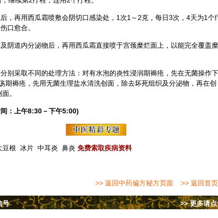
后，继续第2疗程，连用2个疗程。
后，再用西瓜霜喷敷会阴切口感染处，1次1～2克，每日3次，4天为1个
天伤口愈合。
及阴道内分泌物后，再用西瓜霜直接喷于宫颈糜烂面上，以能完全覆盖
。
分别采取不同的处理方法：对有水泡的炎性浸润期褥疮，先在无菌操作
疡期褥疮，先用无菌生理盐水清洗创面，除去坏死组织及分泌物，再在创
创面。
间：上午8:30－下午5:00)
大豆根
冰片
中耳炎
鼻炎
免费索取疾病资料
>> 返回中药偏方秘方页面
>> 返回首页
信号
>> 更多请