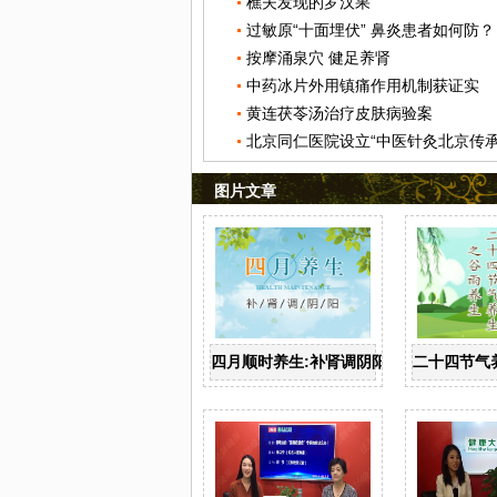
樵夫发现的罗汉果
过敏原“十面埋伏” 鼻炎患者如何防？
按摩涌泉穴 健足养肾
中药冰片外用镇痛作用机制获证实
黄连茯苓汤治疗皮肤病验案
北京同仁医院设立“中医针灸北京传承
图片文章
四月顺时养生:补肾调阴阳
二十四节气