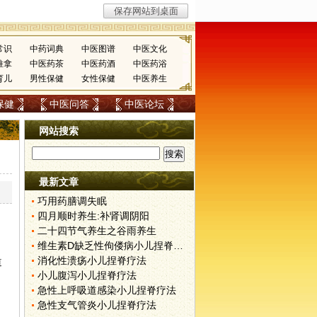
常识
中药词典
中医图谱
中医文化
推拿
中医药茶
中医药酒
中医药浴
育儿
男性保健
女性保健
中医养生
保健
中医问答
中医论坛
网站搜索
最新文章
巧用药膳调失眠
四月顺时养生:补肾调阴阳
二十四节气养生之谷雨养生
维生素D缺乏性佝偻病小儿捏脊疗法
消化性溃疡小儿捏脊疗法
道
小儿腹泻小儿捏脊疗法
急性上呼吸道感染小儿捏脊疗法
急性支气管炎小儿捏脊疗法