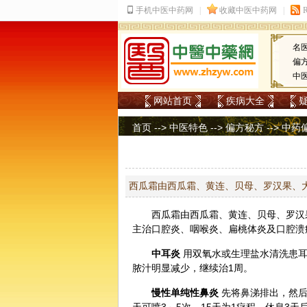
名
偏
中
网站首页
疾病大全
首页
-->
中医特色
-->
偏方秘方
-->
中药
西瓜霜由西瓜霜、黄连、贝母、罗汉果、
西瓜
霜由西瓜霜、
黄连
、贝母、
罗汉
主治口腔炎、咽喉炎、扁桃体炎及口腔溃
中耳炎
用双氧水或生理盐水清洗患耳
脓汁明显减少，继续治1周。
慢性单纯性鼻炎
先将鼻涕排出，然后