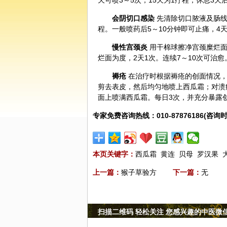
天可喷3～5次，15天为1疗程，休息3天
会阴
切口感染
先清除切口脓液及肠线
程。一般喷药后5～10分钟即可止痛，4
慢性宫颈炎
用干棉球擦净宫颈糜烂面
烂面为度，2天1次。连续7～10次可治愈
褥疮
在治疗时根据褥疮的创面情况，
剪去表皮，然后均匀地喷上西瓜霜；对溃
面上喷满西瓜霜。每日3次，并充分暴露
专家免费咨询热线：010-87876186(咨询时
本页关键字：
西瓜霜
黄连
贝母
罗汉果
上一篇：
猴子草验方
下一篇：
无
扫描二维码 轻松关注 您感兴趣的中医微