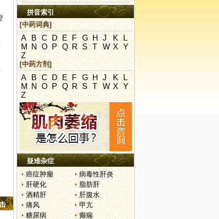
拼音索引
疗
[中药词典]
A
B
C
D
E
F
G
H
J
K
L
糜
M
N
O
P
Q
R
S
T
W
X
Y
Z
[中药方剂]
下
A
B
C
D
E
F
G
H
J
K
L
M
N
O
P
Q
R
S
T
W
X
Y
Z
疑难杂症
癌症肿瘤
病毒性肝炎
肝硬化
脂肪肝
酒精肝
肝腹水
点击
痛风
甲亢
糖尿病
癫痫