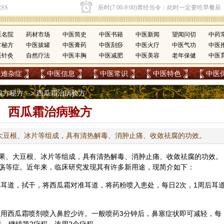
医名院
药材市场
中医简史
中医书籍
中医新闻
望闻问切
中药
方秘方
中医拔罐
中医膏药
中医刮痧
中医火疗
中医气功
中医
医针灸
自然疗法
中医丰胸
中医减肥
中医美容
老年保健
中医
疑难杂症
中医信息
中医常识
中医特色
中医
偏方秘方
--> 西瓜霜治病验方
西瓜霜治病验方
大豆根、冰片等组成，具有清热解毒、消肿止痛、收敛祛腐的功效。
果
、大豆根、
冰片
等组成，具有清热解毒、消肿止痛、收敛祛腐的功效。
疡等症。近年来，临床研究发现其有许多新用途，现简介如下：
耳道，拭干，将西瓜霜对准耳道，将药粉喷入患处，每日2次，1周后耳
用西瓜霜喷剂喷入鼻腔少许。一般喷药3分钟后，鼻塞症状即可减轻，每