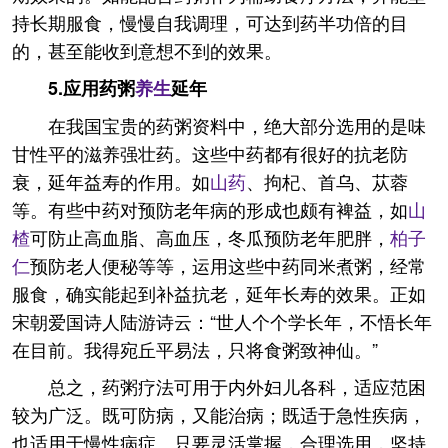
持长期服食，慢慢自我调理，可达到药半功倍的目
的，甚至能收到意想不到的效果。
5.应用药粥
养生
延年
在我国宝贵的药粥资料中，绝大部分选用的是味
甘性平的滋养强壮药。这些中药都有很好的抗老防
衰，延年益寿的作用。如
山药
、拘杞、首乌、苁蓉
等。有些中药对预防老年病的形成也颇有裨益，如
山
楂
可防止高血脂、高血压，冬瓜预防老年肥胖，
柏子
仁
预防老人便秘等等，运用这些中药同米煮粥，经常
服食，确实能起到补益抗老，延年长寿的效果。正如
宋朝爱国诗人陆游诗云：“世人个个学长年，不悟长年
在目前。我得宛丘平易法，只将食粥致神仙。”
总之，药粥疗法可用于内外妇儿各科，适应范困
较为广泛。既可防病，又能治病；既适于急性疾病，
也适用于慢性病症。只要灵活掌握，合理选用，坚持