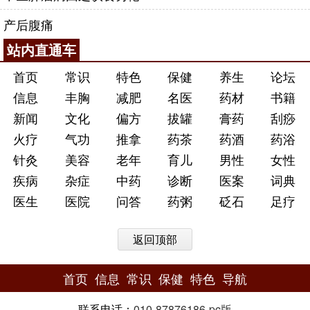
产后腹痛
站内直通车
首页
常识
特色
保健
养生
论坛
信息
丰胸
减肥
名医
药材
书籍
新闻
文化
偏方
拔罐
膏药
刮痧
火疗
气功
推拿
药茶
药酒
药浴
针灸
美容
老年
育儿
男性
女性
疾病
杂症
中药
诊断
医案
词典
医生
医院
问答
药粥
砭石
足疗
返回顶部
首页
信息
常识
保健
特色
导航
联系电话：
010-87876186
-
pc版