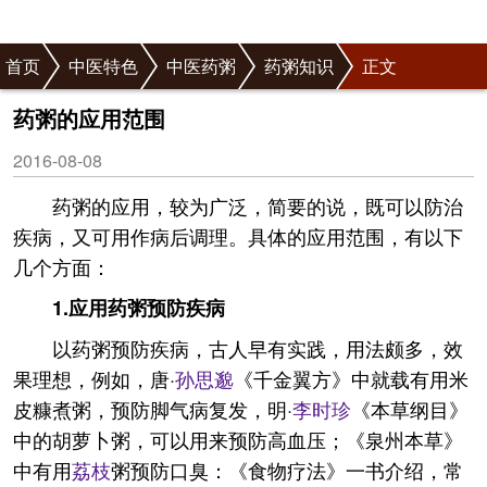
首页
中医特色
中医药粥
药粥知识
正文
药粥的应用范围
2016-08-08
药粥的应用，较为广泛，简要的说，既可以防治
疾病，又可用作病后调理。具体的应用范围，有以下
几个方面：
1.应用药粥预防疾病
以药粥预防疾病，古人早有实践，用法颇多，效
果理想，例如，唐·
孙思邈
《千金翼方》中就载有用米
皮糠煮粥，预防脚气病复发，明·
李时珍
《本草纲目》
中的胡萝卜粥，可以用来预防高血压；《泉州本草》
中有用
荔枝
粥预防口臭：《食物疗法》一书介绍，常