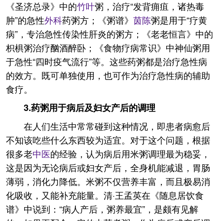
《圣济总录》中的
竹叶
粥，治疗“发背痈疽，诸热毒
肿”的急性
外科
药粥方；《粥谱》
茵陈
粥是用于“疗黄
病”，专治急性传染性肝炎的粥方；《老老恒言》中的
枳椇粥治疗酗酒醉卧；《食物疗病常识》中神仙粥用
于急性“四时疫气流行”等。这些药粥都是治疗急性病
的效方。既可单独使用，也可作为治疗急性病的辅助
食疗。
3.药粥用于病后及妇女产后的调理
在人们生活中常常碰到这种情况，即患者病愈后
不知该吃些什么东西较为适宜。对于这个问题，根据
很多老
中医
的经验，认为病后用米粥调理最为稳妥，
这是因为无论病后或妇女产后，全身机能减退，胃肠
薄弱，消化力降低。米粥不仅营养丰富，而且极易消
化吸收，又能补充能量。清·王孟英在《随息居饮食
谱》中说到：“病人产后，粥养最宜”，是颇有见解