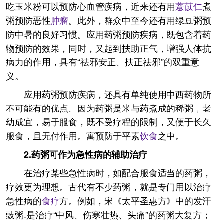
吃玉米粉可以预防心血管疾病，近来还有用
薏苡仁
煮
粥预防恶性
肿瘤
。此外，群众中至今还有用绿豆粥预
防中暑的良好习惯。应用药粥预防疾病，既包含着药
物预防的效果，同时，又起到扶助正气，增强人体抗
病力的作用，具有“祛邪安正、扶正祛邪”的双重意
义。
应用药粥预防疾病，还具有单纯使用中西药物所
不可能有的优点。因为药粥是米与药煮成的稀粥，老
幼成宜，易于服食，既不受疗程的限制，又便于长久
服食，且无付作用。寓预防于平素
饮食
之中。
2.药粥可作为急性病的辅助治疗
在治疗某些急性病时，如配合服食适当的药粥，
疗效更为理想。古代有不少药粥，就是专门用以治疗
急性病的
食疗
方。例如，宋《太平圣惠方》中的发汗
豉粥.是治疗“中风、伤寒壮热、头痛”的药粥大复方；