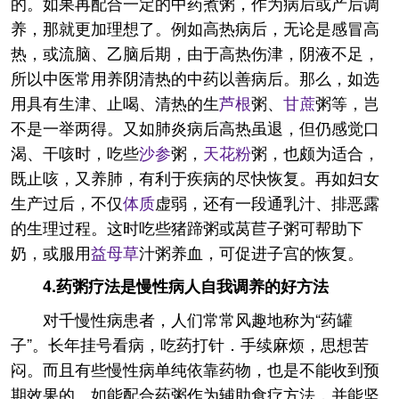
的。如果再配合一定的中药煮粥，作为病后或产后调
养，那就更加理想了。例如高热病后，无论是感冒高
热，或流脑、乙脑后期，由于高热伤津，阴液不足，
所以中医常用养阴清热的中药以善病后。那么，如选
用具有生津、止喝、清热的生
芦根
粥、
甘蔗
粥等，岂
不是一举两得。又如肺炎病后高热虽退，但仍感觉口
渴、干咳时，吃些
沙参
粥，
天花粉
粥，也颇为适合，
既止咳，又养肺，有利于疾病的尽快恢复。再如妇女
生产过后，不仅
体质
虚弱，还有一段通乳汁、排恶露
的生理过程。这时吃些猪蹄粥或莴苣子粥可帮助下
奶，或服用
益母草
汁粥养血，可促进子宫的恢复。
4.药粥疗法是慢性病人自我调养的好方法
对千慢性病患者，人们常常风趣地称为“药罐
子”。长年挂号看病，吃药打针．手续麻烦，思想苦
闷。而且有些慢性病单纯依靠药物，也是不能收到预
期效果的。如能配合药粥作为辅助食疗方法，并能坚