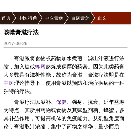
首页
中医特色
中医膏药
百病膏药
正文
咳嗽膏滋疗法
2017-06-26
膏滋系将食物或药物加水煮煎，滤出汁液进行浓
缩，加入糖或
蜂蜜
熬炼成稠厚的药膏。因为此类药膏
大多数具有滋补性能，故称为膏滋。膏滋疗法即是在
中医
理论指导下，使用膏滋以预防和治疗疾病的一种
独特的疗法。
膏滋疗法以滋补、
保健
、强身、抗衰、延年益寿
为特点，其所用药物或食物及其赋型剂糖、蜂蜜，多
具补益作用，可提高机体的免疫能力。从剂型角度而
论，膏滋取汁浓缩，集中了药物之精华，量少而质