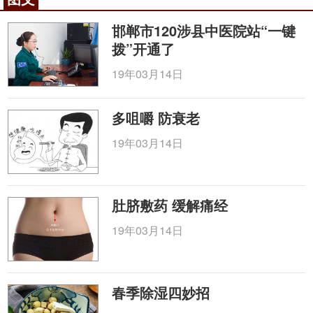
九仙薯蓣膏
邯郸市120涉县中医院站“一键
【组成】
山药
500g、
杏仁
250g、生牛乳
拨”开通了
750mL。
19年03月14日
【制作】将杏仁洗净，去皮尖，研碎如泥，加入
牛乳，绞取汁，以杏仁尽为度；再放入捣烂的山药，
多咀嚼 防衰老
互相和匀，装入瓷瓶，密封瓶口，放锅内蒸煮3小时即
成。
19年03月14日
【服法】每日早晨空腹以及晚上睡觉之前，以温
酒调服1匙。
肚脐敷药 缓解痛经
【功效】健脾益气、补虚疗损。
19年03月14日
【主治】肺虚久咳，如慢性支气管炎、肺源性心
脏病、支气管扩张等引起的咳嗽，咳痰。
症见咳嗽，气短不足以息，少气懒
脾胃虚衰型：
春季除湿四妙招
言，每因
饮食
不当而引发。平素食少脘痞，痰多，便