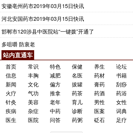
【功效】大补气血。
安徽亳州药市2019年03月15日快讯
【主治】各种慢性咳嗽、如肺结核、慢性支气管
河北安国药市2019年03月15日快讯
炎、肺源性心脏病等属于气血、气阴两虚而致肺气不
邯郸市120涉县中医院站“一键拨”开通了
固者。
症见久咳不已，气短不足以息，
肺脾气血虚损：
多咀嚼 防衰老
少气懒言，食少便溏，倦怠无力，面色萎黄不华，头
站内直通车
晕目眩，失眠健忘，心悸，舌质淡，脉细软。
首页
常识
特色
保健
养生
论坛
阿胶
补血膏
信息
丰胸
减肥
名医
药材
书籍
【原料】阿胶500g、黄芪、党参、枸杞子、熟地
新闻
文化
偏方
拔罐
膏药
刮痧
黄、白术各250g。
火疗
气功
推拿
药茶
药酒
药浴
【制作】①黄芪、党参、枸杞子、熟地黄、白术
针灸
美容
老年
育儿
男性
女性
放入水中浸泡5～7小时后放沙锅中小火煎煮，过滤取
疾病
杂症
中药
诊断
医案
词典
汁，重复3次；将3次滤取的药液用小火煎煮浓缩至
医生
医院
问答
药粥
砭石
足疗
200mL，再投入捣碎的阿胶搅拌使其溶化，收膏即