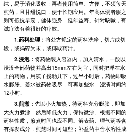
纯，易于消化吸收；再者使用简单、方便，不须每天
煎药，且甘甜悦口，便于长期应用。年高体弱者服之
则可抵抗早衰，健体强身，延年益寿。针对咳嗽，膏
滋疗法有着很好的疗效。
将处方规定的药料洗净，切片或切
1.药料处理：
段，或捣碎为末，或桏取药汁。
将药物装入容器内，加入清水，一般以
2.浸泡：
浸没全部药物并高出15mm左右为宜，同时把浮在水
上的药物，用筷子搅动几下，过半小时后，药物即吸
水膨胀。若水被药物吸尽，可再加些水。浸渍时间约
12小时。
先以小火加热，待药料充分膨胀，即加
3.煎煮：
大火力煮沸，然后降低火力，保持微沸。根据不同的
药料性质，煎煮时间也应不同。解表药、理气药等含
有挥发成分，煎熬时间可短些；补益药中含水溶性成