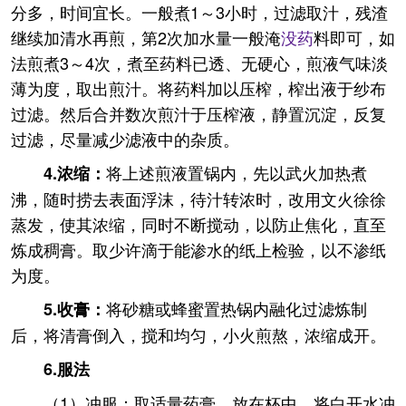
分多，时间宜长。一般煮1～3小时，过滤取汁，残渣
继续加清水再煎，第2次加水量一般淹
没药
料即可，如
法煎煮3～4次，煮至药料已透、无硬心，煎液气味淡
薄为度，取出煎汁。将药料加以压榨，榨出液于纱布
过滤。然后合并数次煎汁于压榨液，静置沉淀，反复
过滤，尽量减少滤液中的杂质。
将上述煎液置锅内，先以武火加热煮
4.浓缩：
沸，随时捞去表面浮沫，待汁转浓时，改用文火徐徐
蒸发，使其浓缩，同时不断搅动，以防止焦化，直至
炼成稠膏。取少许滴于能渗水的纸上检验，以不渗纸
为度。
将砂糖或蜂蜜置热锅内融化过滤炼制
5.收膏：
后，将清膏倒入，搅和均匀，小火煎熬，浓缩成开。
6.服法
（1）冲服：取适量药膏，放在杯中，将白开水冲