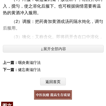
入，搅匀，使之溶化后服下。也可根据病情需要将温
热的黄酒冲入服用。
（2）调服：把药膏加黄酒或汤药隔水炖化，调匀
后服用。
（3）噙化：又称含化。即将药开含在口中溶化，
以发挥药效。
↓展开全部内容
此外，滋腻补益药膏宜空腹服。病在下焦，欲使
药力速大者，宜饭前1小时服用；病在上焦，欲使药力
上一篇：
咽炎膏滋疗法
停留上焦较久者，宜饭后半小时服用；镇静安神的药
下一篇：
健忘膏滋疗法
膏则宜在睡前1小时服用。
症见咳嗽痰多，咳声重浊，痰白黏
脾气虚弱型：
返回首页
腻或稠厚或稀薄，每于晨间咳痰尤甚，因痰而嗽，痰
出则咳缓，胸闷脘痞，呕恶纳差，腹胀，大便时溏，
苔白腻，脉濡滑。
图文