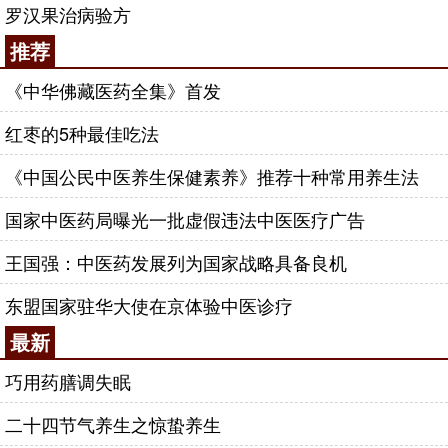
脏病、肺结核等肺部疾病而有上述证候者。
罗汉果治病验方
推荐
症见咳嗽，气短声低，咯痰清稀色
肺气不固：
白，喉中常有轻度哮鸣音，每因气候变化而诱发。面
《中华佛藏医药全集》首发
色发白，平素自汗，怕风，常易感冒，发前喷嚏频
红枣的5种最佳吃法
作，鼻塞流清涕。舌质淡，苔薄白，脉细弱或虚大。
十珍膏
《中国公民中医养生保健素养》推荐十种常用养生法
【原料】
党参
、
黄芪
、
麦门冬
（去心）、
枸杞
国家中医药局曝光一批虚假违法中医医疗广告
子、
当归
身、天门冬各250g、
白术
500g、北
五味子
王国强：中医药发展列为国家战略具备良机
200g、生地黄、
熟地黄
各300g、炼蜜250g。
【制作】将上药洗净，切片，放入沙锅内，加水
东盟国家驻华大使在京体验中医诊疗
共煎3次，第一次4小时，第二、三次3小时，药汁分
最新
别滤过；合并滤液，中火浓缩后加入炼蜜，再熬二三
巧用药膳调失眠
沸收膏即可。
二十四节气养生之惊蛰养生
【服法】每日2次，每次2匙，白开水调服。