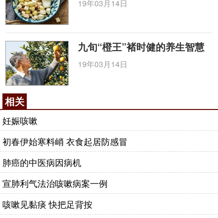
19年03月14日
溏，倦怠无力，面色萎黄不华，或食油腻易腹泻，或
泛吐清水，畏寒肢冷，或少腹坠感，脱肛。
方补精膏
九旬“橙王”褚时健的养生智慧
【原料】牛髓、胡桃肉、杏仁各250g、山药
19年03月14日
500g、蜂蜜500g。
【制作】将杏仁洗净，去皮尖，捣成泥状备用；
相关
胡桃肉入锅炒熟；牛髓洗净，放入锅内，加水煮至糊
状；蜂蜜入锅炼熟；将胡桃肉、山药、杏仁泥，同捣
妊娠咳嗽
成膏，加入炼蜜与牛髓，和匀，入沙锅内，沸汤煮熬
初春伊始寒料峭 衣食起居防感冒
成开即成，以瓶盛收贮。
【服法】每日2次，每次1匙，空腹，用白开水调
肺癌的中医病因病机
服之。
宣肺利气法治咳嗽病案一例
【功效】补精润肺、壮阳益肾。
咳嗽见黏痰 快把足背按
【主治】患有慢性支气管炎、肺气肿、肺源性心