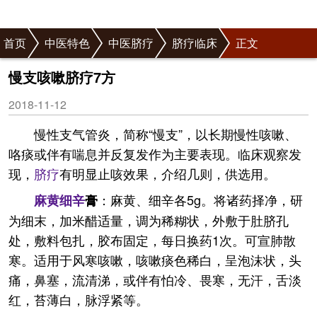
首页
中医特色
中医脐疗
脐疗临床
正文
慢支咳嗽脐疗7方
2018-11-12
慢性支气管炎，简称“慢支”，以长期慢性咳嗽、
咯痰或伴有喘息并反复发作为主要表现。临床观察发
现，
脐疗
有明显止咳效果，介绍几则，供选用。
：麻黄、细辛各5g。将诸药择净，研
麻黄
细辛
膏
为细末，加米醋适量，调为稀糊状，外敷于肚脐孔
处，敷料包扎，胶布固定，每日换药1次。可宣肺散
寒。适用于风寒咳嗽，咳嗽痰色稀白，呈泡沫状，头
痛，鼻塞，流清涕，或伴有怕冷、畏寒，无汗，舌淡
红，苔薄白，脉浮紧等。