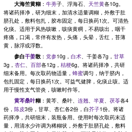
：
牛蒡
子、浮海石、
天竺黄
各10g。
大海竺黄糊
将诸药择净，研为细末，加清水适量调糊，外敷于肚
脐孔处，敷料包扎，胶布固定，每日换药1次。可清热
化痰。适用于风热咳嗽，咳痰黄稠，不易咳出，咽干
疼痛，口渴，常伴有发热，头痛，头晕，舌红，苔薄
黄，脉浮或浮数。
：
党参
10g，
白术
、干姜各7g，
甘草
参白
干姜
散
3g，
杏仁
、
百部
各12g，
桔梗
6g。将诸药择净，共研
细末备用。每次取药物适量，
蜂蜜
调匀，纳于脐内，
包扎固定，每日换药1次。可益气健脾，化痰止咳。适
用于慢性支气管炎，咳嗽时作等。
：黄芩、桑叶、
连翘
、
半夏
、
茯苓
各4
黄芩
桑叶
糊
份，
陈皮
3份，甘草、杏仁各2份，白
芥子
1份。将诸
药择净，共研细末，装瓶备用。使用时每次取药末适
量，用清水少许调为稀糊状，外敷于肚脐孔处，敷料