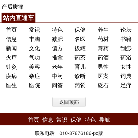
产后腹痛
站内直通车
首页
常识
特色
保健
养生
论坛
信息
丰胸
减肥
名医
药材
书籍
新闻
文化
偏方
拔罐
膏药
刮痧
火疗
气功
推拿
药茶
药酒
药浴
针灸
美容
老年
育儿
男性
女性
疾病
杂症
中药
诊断
医案
词典
医生
医院
问答
药粥
砭石
足疗
返回顶部
首页
信息
常识
保健
特色
导航
联系电话：
010-87876186
-
pc版