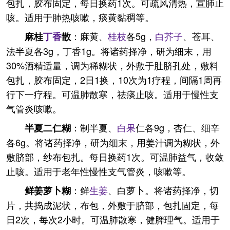
包扎，胶布固定，每日换药1次。可疏风清热，宣肺止
咳。适用于肺热咳嗽，痰黄黏稠等。
：麻黄、
桂枝
各5g，
白芥子
、苍耳、
麻桂
丁香
散
法半夏各3g，丁香1g。将诸药择净，研为细末，用
30%酒精适量，调为稀糊状，外敷于肚脐孔处，敷料
包扎，胶布固定，2日1换，10次为1疗程，间隔1周再
行下一疗程。可温肺散寒，祛痰止咳。适用于慢性支
气管炎咳嗽。
：制半夏、
白果
仁各9g，杏仁、细辛
半夏二仁糊
各6g。将诸药择净，研为细末，用姜汁调为糊状，外
敷脐部，纱布包扎。每日换药1次。可温肺益气，收敛
止咳。适用于老年性慢性支气管炎，咳嗽等。
：鲜
生姜
、白萝卜。将诸药择净，切
鲜姜萝卜糊
片，共捣成泥状，布包，外敷于脐部，包扎固定，每
日2次，每次2小时。可温肺散寒，健脾理气。适用于