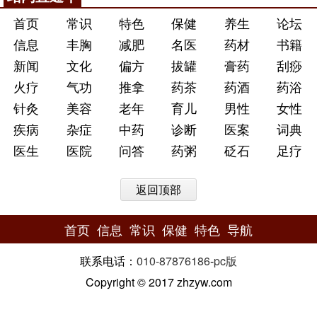
首页
常识
特色
保健
养生
论坛
信息
丰胸
减肥
名医
药材
书籍
新闻
文化
偏方
拔罐
膏药
刮痧
火疗
气功
推拿
药茶
药酒
药浴
针灸
美容
老年
育儿
男性
女性
疾病
杂症
中药
诊断
医案
词典
医生
医院
问答
药粥
砭石
足疗
返回顶部
首页
信息
常识
保健
特色
导航
联系电话：
010-87876186
-
pc版
Copyright © 2017 zhzyw.com