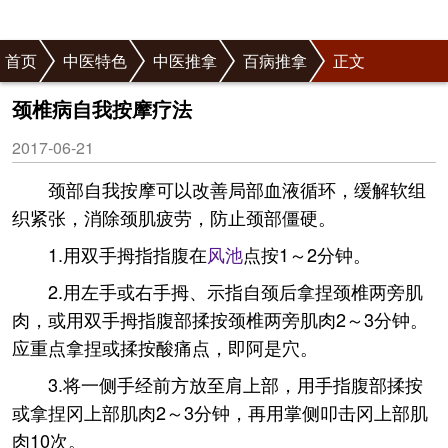
首页
中医特色
中医推拿
百病推拿
正文
颈椎病自我按摩疗法
2017-06-21
颈部自我按摩可以改善局部血液循环，缓解软组
织紧张，消除颈肌疲劳，防止颈部僵硬。
1.用双手拇指指腹在
风池
点按1～2分钟。
2.用左手或右手拇、示指自颈后拿捏颈椎两旁肌
肉，或用双手拇指腹部揉按颈椎两旁肌肉2～3分钟。
应重点拿捏或揉按酸痛点，即阿是穴。
3.将一侧手经前方放至肩上部，用手指腹部揉按
或拿捏冈上部肌肉2～3分钟，再用掌侧叩击冈上部肌
肉10次。