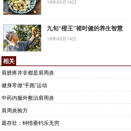
开始拍打到手掌，力度由轻渐重，疼痛处周围稍用力
19年03月14日
拍打，拍打10 分钟左右即可。
拍打疗法每天早晚各做1次即可。
九旬“橙王”褚时健的养生智慧
捏筋辅助手法
19年03月14日
步骤一：引伸三式
相关
肩膀疼并非都是肩周炎
健身常做“手跑”运动
中药内服外敷治肩周炎
肩周炎验方
葛存壮：钟情垂钓乐无穷