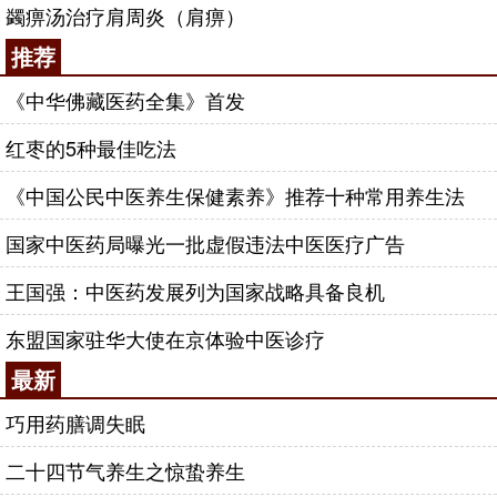
蠲痹汤治疗肩周炎（肩痹）
推荐
《中华佛藏医药全集》首发
红枣的5种最佳吃法
《中国公民中医养生保健素养》推荐十种常用养生法
国家中医药局曝光一批虚假违法中医医疗广告
王国强：中医药发展列为国家战略具备良机
前屈引伸法：将疼痛的患侧胳膊紧贴胸口，手搭
东盟国家驻华大使在京体验中医诊疗
在另一边肩膀上，用健侧手托住肘尖向上抬，抬举过
程中患侧胳膊仍然要保持紧贴胸口，引伸过程中会有
最新
疼痛感，以自身能承受为限。
巧用药膳调失眠
二十四节气养生之惊蛰养生