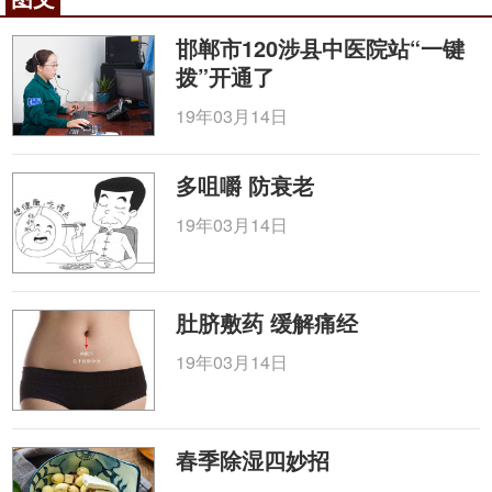
邯郸市120涉县中医院站“一键
拨”开通了
19年03月14日
多咀嚼 防衰老
19年03月14日
肚脐敷药 缓解痛经
19年03月14日
春季除湿四妙招
步骤二：拍打疼痛一侧的上肢四面，反复从肩部