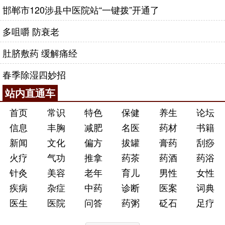
邯郸市120涉县中医院站“一键拨”开通了
多咀嚼 防衰老
肚脐敷药 缓解痛经
春季除湿四妙招
站内直通车
首页
常识
特色
保健
养生
论坛
信息
丰胸
减肥
名医
药材
书籍
新闻
文化
偏方
拔罐
膏药
刮痧
火疗
气功
推拿
药茶
药酒
药浴
针灸
美容
老年
育儿
男性
女性
疾病
杂症
中药
诊断
医案
词典
医生
医院
问答
药粥
砭石
足疗
抬举引伸法：将疼痛的患侧胳膊向前上方或正上