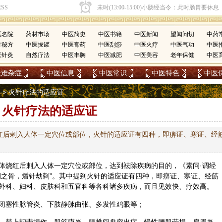
医名院
药材市场
中医简史
中医书籍
中医新闻
望闻问切
中药
方秘方
中医拔罐
中医膏药
中医刮痧
中医火疗
中医气功
中医
医针灸
自然疗法
中医丰胸
中医减肥
中医美容
老年保健
中医
疑难杂症
中医信息
中医常识
中医特色
中医
--> 火针疗法的适应证
火针疗法的适应证
红后剌入人体一定穴位或部位，火针的适应证有四种，即痹证、寒证、经
体烧红后剌入人体一定穴位或部位，达到祛除疾病的目的，《素问·调经
调之骨，燔针劫剌”。其中提到火针的适应证有四种，即痹证、寒证、经筋
外科
、
妇科
、皮肤科和五官科等各科诸多疾病，而且见效快、疗效高。
闭塞性脉管炎、下肢静脉曲张、多发性鸡眼等；