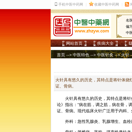
名
偏
中
网站首页
疾病大全
首页
-->
中医特色
-->
中医针灸
-->
火针
火针具有悠久的历史，其特点是将针体烧
证、骨病。
火针
具有悠久的历史，其特点是将针
论》指出：“病在筋，调之筋，病在骨，
证、骨病。现代临床火针广泛用于
内科
、
外科：急性乳腺炎、乳腺增生、血栓