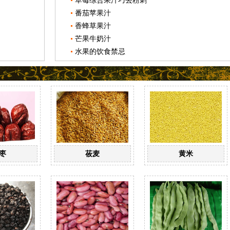
草莓综合果汁巧去粉刺
番茄苹果汁
香蜂草果汁
芒果牛奶汁
水果的饮食禁忌
枣
莜麦
黄米