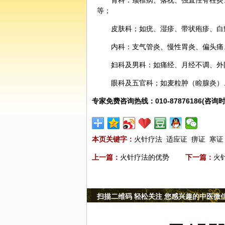
骨科：颈椎病、落枕、强直性脊柱炎
等；
皮肤科；如疣、湿疹、带状疱疹、白
内科：支气管炎、慢性胃炎、偏头痛
妇科及男科：如痛经、月经不调、外
眼科
及五官科；如麦粒肿（睑腺炎）
专家免费咨询热线：010-87876186(咨询时
本页关键字：
火针疗法
适应证
痹证
寒证
上一篇：
火针疗法的优势
下一篇：
火
扫描二维码 轻松关注 您感兴趣的中医微