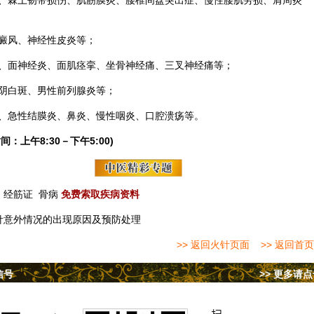
、棘上韧带损伤、肌筋膜炎、腰椎间盘突出症、慢性腰肌劳损、肩周炎
癜风、神经性皮炎等；
、面神经炎、面肌痉挛、坐骨神经痛、三叉神经痛等；
阴白斑、男性前列腺炎等；
、急性结膜炎、鼻炎、慢性咽炎、口腔溃疡等。
间：上午8:30－下午5:00)
经筋证
骨病
免费索取疾病资料
针意外情况的出现原因及预防处理
>> 返回火针页面
>> 返回首页
信号
>> 更多请