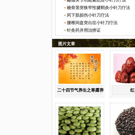
颞颌关节功能紊乱症小针刀疗法
桡骨茎突狭窄性腱鞘炎小针刀疗法
冈下肌损伤小针刀疗法
腰椎间盘突出症小针刀疗法
针灸药并用治痹证
图片文章
二十四节气养生之寒露养生
红