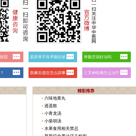
精彩推荐
六味地黄丸
逍遥散
小青龙汤
小柴胡汤
水果食用相关禁忌