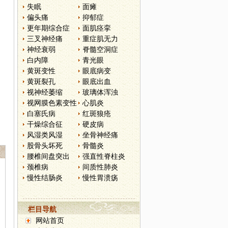
失眠
面瘫
偏头痛
抑郁症
更年期综合症
面肌痉挛
三叉神经痛
重症肌无力
神经衰弱
脊髓空洞症
白内障
青光眼
黄斑变性
眼底病变
黄斑裂孔
眼底出血
视神经萎缩
玻璃体浑浊
视网膜色素变性
心肌炎
白塞氏病
红斑狼疮
干燥综合征
硬皮病
风湿类风湿
坐骨神经痛
股骨头坏死
骨髓炎
腰椎间盘突出
强直性脊柱炎
颈椎病
间质性肺炎
慢性结肠炎
慢性胃溃疡
栏目导航
网站首页