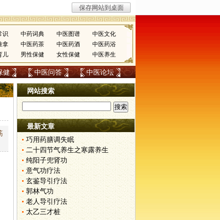
常识
中药词典
中医图谱
中医文化
推拿
中医药茶
中医药酒
中医药浴
育儿
男性保健
女性保健
中医养生
保健
中医问答
中医论坛
网站搜索
最新文章
筋
巧用药膳调失眠
二十四节气养生之寒露养生
纯阳子兜肾功
意气功疗法
玄鉴导引疗法
郭林气功
老人导引疗法
太乙三才桩