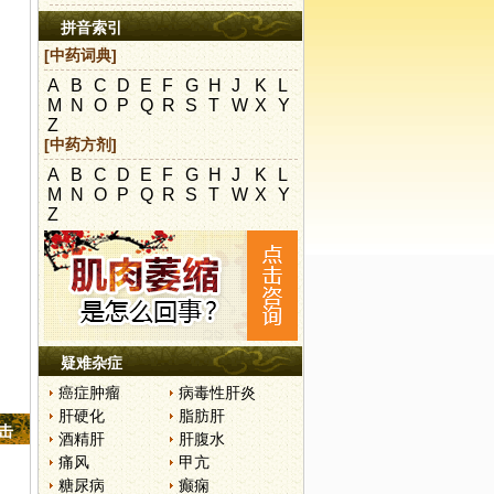
拼音索引
[中药词典]
A
B
C
D
E
F
G
H
J
K
L
M
N
O
P
Q
R
S
T
W
X
Y
Z
[中药方剂]
A
B
C
D
E
F
G
H
J
K
L
M
N
O
P
Q
R
S
T
W
X
Y
Z
疑难杂症
癌症肿瘤
病毒性肝炎
肝硬化
脂肪肝
点击
酒精肝
肝腹水
痛风
甲亢
糖尿病
癫痫