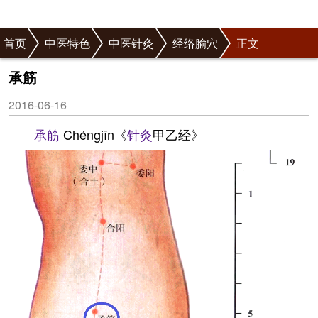
首页
中医特色
中医针灸
经络腧穴
正文
承筋
2016-06-16
承筋
Chéngjīn《
针灸
甲乙经》