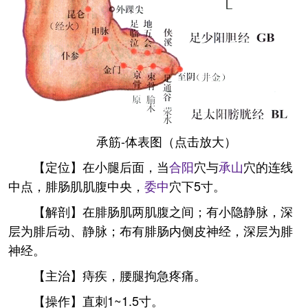
承筋-体表图（点击放大）
【定位】在小腿后面，当
合阳
穴与
承山
穴的连线
中点，腓肠肌肌腹中央，
委中
穴下5寸。
【解剖】在腓肠肌两肌腹之间；有小隐静脉，深
层为腓后动、静脉；布有腓肠内侧皮神经，深层为腓
神经。
【主治】痔疾，腰腿拘急疼痛。
【操作】直刺1~1.5寸。