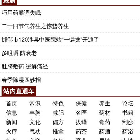
巧用药膳调失眠
二十四节气养生之惊蛰养生
邯郸市120涉县中医院站“一键拨”开通了
多咀嚼 防衰老
肚脐敷药 缓解痛经
春季除湿四妙招
站内直通车
首页
常识
特色
保健
养生
论坛
信息
丰胸
减肥
名医
药材
书籍
新闻
文化
偏方
拔罐
膏药
刮痧
火疗
气功
推拿
药茶
药酒
药浴