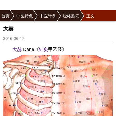
首页
中医特色
中医针灸
经络腧穴
正文
大赫
2016-06-17
大赫
Dàhè《
针灸
甲乙经》