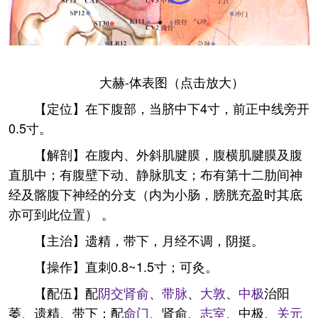
大赫-体表图（点击放大）
【定位】在下腹部，当脐中下4寸，前正中线旁开
0.5寸。
【解剖】在腹内、外斜肌腱膜，腹横肌腱膜及腹
直肌中；有腹壁下动、静脉肌支；布有第十二肋间神
经及髂腹下神经的分支（内为小肠，膀胱充盈时其底
亦可到此位置） 。
【主治】遗精，带下，月经不调，阴挺。
【操作】直刺0.8~1.5寸；可灸。
【配伍】配
阴交
肾俞
、
带脉
、
大敦
、
中极
治阳
萎、遗精、带下；配
命门
、肾俞、
志室
、中极、
关元