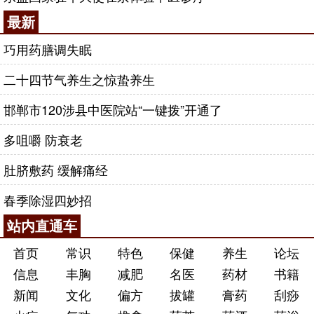
最新
巧用药膳调失眠
二十四节气养生之惊蛰养生
邯郸市120涉县中医院站“一键拨”开通了
多咀嚼 防衰老
肚脐敷药 缓解痛经
春季除湿四妙招
站内直通车
首页
常识
特色
保健
养生
论坛
信息
丰胸
减肥
名医
药材
书籍
新闻
文化
偏方
拔罐
膏药
刮痧