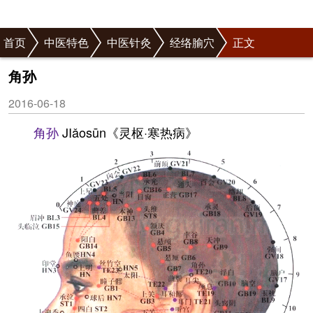
首页
中医特色
中医针灸
经络腧穴
正文
角孙
2016-06-18
角孙
JIǎosūn《灵枢·寒热病》