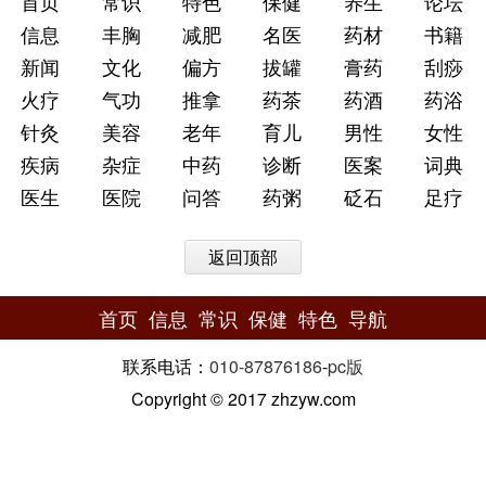
首页
常识
特色
保健
养生
论坛
信息
丰胸
减肥
名医
药材
书籍
新闻
文化
偏方
拔罐
膏药
刮痧
火疗
气功
推拿
药茶
药酒
药浴
针灸
美容
老年
育儿
男性
女性
疾病
杂症
中药
诊断
医案
词典
医生
医院
问答
药粥
砭石
足疗
返回顶部
首页
信息
常识
保健
特色
导航
联系电话：
010-87876186
-
pc版
Copyright © 2017 zhzyw.com