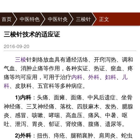
首页
中医特色
中医针灸
三棱针
正文
三棱针技术的适应证
2016-09-20
三棱
针刺络放血具有通经活络、开窍泻热、调和
气血、消肿止痛等作用，各种实证、热证、瘀血、疼
痛等均可应用，可用于治疗
内科
、
外科
、
妇科
、
儿
科
、皮肤科、五官科等多种病症。
：头痛、面瘫、面痛、中风后遗症、坐骨
1)内科
神经痛、三叉神经痛、落枕、四肢麻木、发热、腮腺
炎、感冒、咳嗽、哮喘、高血压、痛风、中暑、呕
吐、泄泻、胃炎、郁证、肾绞痛、腹痛、遗尿等。
：扭伤、痔疮、腿鞘襄肿、肩周炎、蛇虫
2)外科