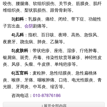
咬伤、腰腿痛、软组织损伤、关节炎、筋膜炎、肌纤
维组织炎、梨状肌损伤、跟骨骨刺等。
：乳腺炎、痛经、闭经、带下症、功能性
3)妇科
子宫出血、
会阴
剧痛等。
：指积、百日咳、夜啼、高热、急惊风、
4)儿科
夜磨牙、跷虫病、肺炎、乙脑等。
：带状疤疹、座疮、湿疹、疔疮肿毒、
5)皮肤科
银屑病、斑秃、丹毒、传染性软贲荨麻疹、神经性皮
炎、风疹、头瘤、牛皮痹、单纯疤疹等。
：麦粒肿、急性结膜炎、急性扁桃体
6)五官科
炎、喉痹、牙痛、咽喉肿痛、口疮、电光性眼炎、青
光眼、牙周炎、中耳炎、缩舌等。
咨询电话：
010-87876186
↓展开全部内容