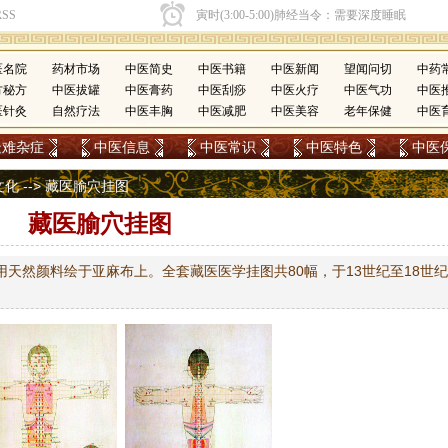
医名院
药材市场
中医简史
中医书籍
中医新闻
望闻问切
中药
方秘方
中医拔罐
中医膏药
中医刮痧
中医火疗
中医气功
中医
医针灸
自然疗法
中医丰胸
中医减肥
中医美容
老年保健
中医
疑难杂症
中医信息
中医常识
中医特色
中医
文化
--> 藏医腧穴挂图
藏医腧穴挂图
，系用天然颜料绘于亚麻布上。全套藏医医学挂图共80幅，于13世纪至18世纪