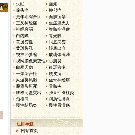
失眠
面瘫
点击
偏头痛
抑郁症
更年期综合症
面肌痉挛
三叉神经痛
重症肌无力
神经衰弱
脊髓空洞症
白内障
青光眼
黄斑变性
眼底病变
黄斑裂孔
眼底出血
视神经萎缩
玻璃体浑浊
视网膜色素变性
心肌炎
白塞氏病
红斑狼疮
干燥综合征
硬皮病
风湿类风湿
坐骨神经痛
股骨头坏死
骨髓炎
腰椎间盘突出
强直性脊柱炎
颈椎病
间质性肺炎
慢性结肠炎
慢性胃溃疡
栏目导航
网站首页