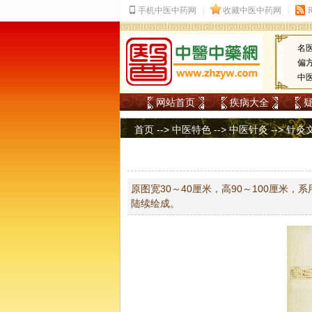
名
偏
中
网站首页
疾病大全
首页
-->
中医特色
-->
中医针灸
-->
针灸
原图宽30～40厘米，高90～100厘米
陆续绘成。