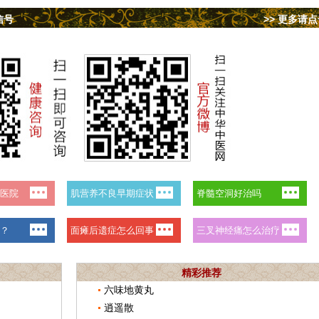
信号
>> 更多请
精彩推荐
六味地黄丸
逍遥散