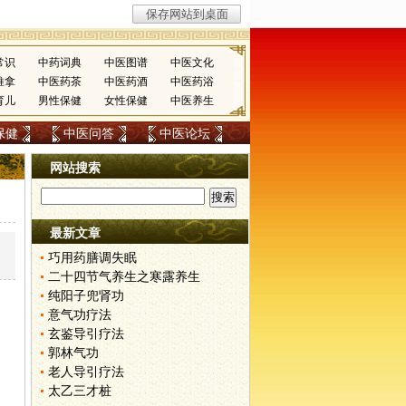
常识
中药词典
中医图谱
中医文化
推拿
中医药茶
中医药酒
中医药浴
育儿
男性保健
女性保健
中医养生
保健
中医问答
中医论坛
网站搜索
最新文章
巧用药膳调失眠
二十四节气养生之寒露养生
纯阳子兜肾功
意气功疗法
玄鉴导引疗法
郭林气功
老人导引疗法
太乙三才桩