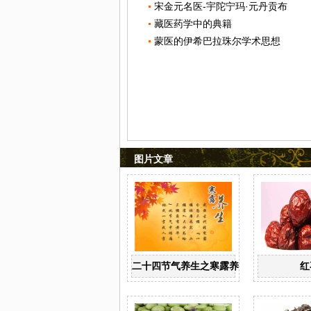
宋金元名医-宇陀宁玛·元丹贡布
藏医药学中的典籍
蒙医的伊希巴拉珠尔学术思想
图片文章
二十四节气养生之寒露养生
红