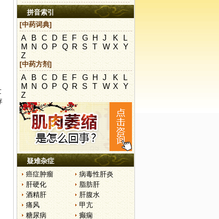
拼音索引
[中药词典]
A
B
C
D
E
F
G
H
J
K
L
M
N
O
P
Q
R
S
T
W
X
Y
Z
[中药方剂]
A
B
C
D
E
F
G
H
J
K
L
M
N
O
P
Q
R
S
T
W
X
Y
世
Z
存
疑难杂症
癌症肿瘤
病毒性肝炎
肝硬化
脂肪肝
酒精肝
肝腹水
痛风
甲亢
糖尿病
癫痫