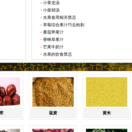
小青龙汤
小柴胡汤
水果食用相关禁忌
草莓综合果汁巧去粉刺
番茄苹果汁
香蜂草果汁
芒果牛奶汁
水果的饮食禁忌
枣
莜麦
黄米