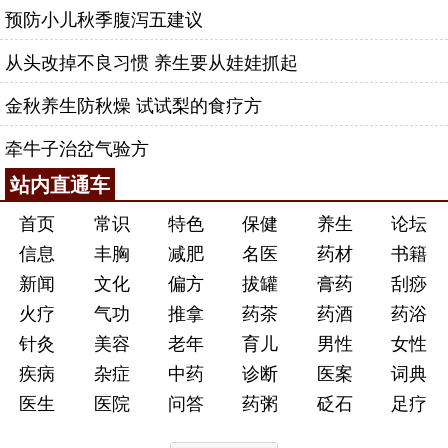
预防小儿秋季腹泻五建议
从头改掉不良习惯 养生要从娃娃抓起
金秋养生防秋燥 试试梨的食疗方
牵牛子治岔气验方
站内直通车
首页
常识
特色
保健
养生
论坛
信息
丰胸
减肥
名医
药材
书籍
新闻
文化
偏方
拔罐
膏药
刮痧
火疗
气功
推拿
药茶
药酒
药浴
针灸
美容
老年
育儿
男性
女性
疾病
杂症
中药
诊断
医案
词典
医生
医院
问答
药粥
砭石
足疗