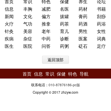
首页
常识
特色
保健
养生
论坛
信息
丰胸
减肥
名医
药材
书籍
新闻
文化
偏方
拔罐
膏药
刮痧
火疗
气功
推拿
药茶
药酒
药浴
针灸
美容
老年
育儿
男性
女性
疾病
杂症
中药
诊断
医案
词典
医生
医院
问答
药粥
砭石
足疗
返回顶部
首页
信息
常识
保健
特色
导航
联系电话：
010-87876186
-
pc版
Copyright © 2017 zhzyw.com