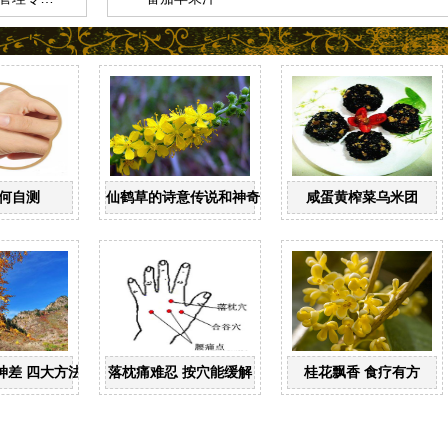
何自测
仙鹤草的诗意传说和神奇药效
咸蛋黄榨菜乌米团
神差 四大方法解秋乏
落枕痛难忍 按穴能缓解
桂花飘香 食疗有方