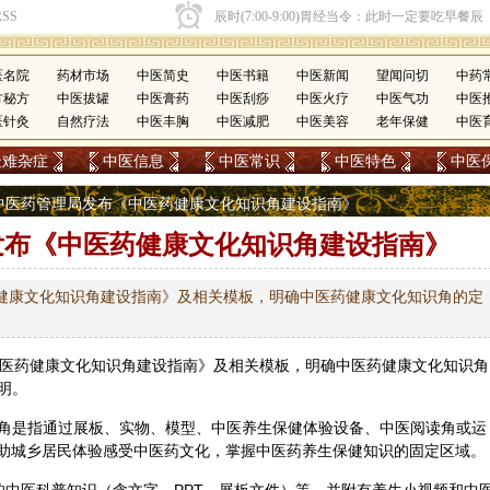
医名院
药材市场
中医简史
中医书籍
中医新闻
望闻问切
中药
方秘方
中医拔罐
中医膏药
中医刮痧
中医火疗
中医气功
中医
医针灸
自然疗法
中医丰胸
中医减肥
中医美容
老年保健
中医
疑难杂症
中医信息
中医常识
中医特色
中医
国家中医药管理局发布《中医药健康文化知识角建设指南》
发布《中医药健康文化知识角建设指南》
药健康文化知识角建设指南》及相关模板，明确中医药健康文化知识角的定
医药
健康文化知识角建设指南》及相关模板，明确中医药健康文化知识角
明。
角是指通过展板、实物、模型、中医
养生
保健
体验设备、中医阅读角或运
帮助城乡居民体验感受中医药文化，掌握中医药养生保健知识的固定区域。