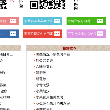
精彩推荐
山东召开中医药发展现状和战略研究项目专家评审会议
哪些情况下需禁忌辛辣
会
针灸穴名诗
六味地黄丸
会议
温胆汤
逍遥散
国家中医药管理局新闻媒体中医药素养第二期培训班在京举办
小青龙汤
2018第二届中国（北京）国际中医药健康服务博览会开幕
小柴胡汤
示精神
水果食用相关禁忌
次
草莓综合果汁巧去粉刺
浙江公布《浙江省医疗机构中药饮片管理专项检查方案》
番茄苹果汁