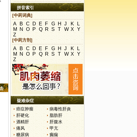
医
拼音索引
[中药词典]
A
B
C
D
E
F
G
H
J
K
L
M
N
O
P
Q
R
S
T
W
X
Y
Z
[中药方剂]
A
B
C
D
E
F
G
H
J
K
L
M
N
O
P
Q
R
S
T
W
X
Y
Z
点击
疑难杂症
癌症肿瘤
病毒性肝炎
肝硬化
脂肪肝
酒精肝
肝腹水
痛风
甲亢
糖尿病
癫痫