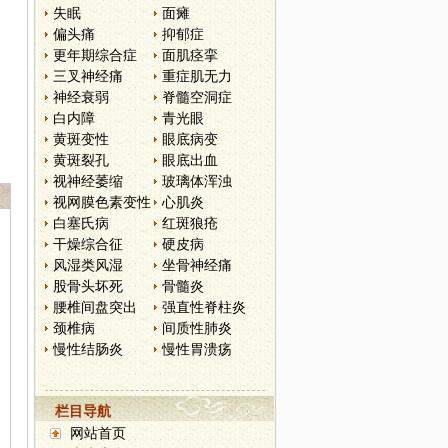
失眠
面瘫
偏头痛
抑郁症
更年期综合症
面肌痉挛
三叉神经痛
重症肌无力
神经衰弱
脊髓空洞症
白内障
青光眼
黄斑变性
眼底病变
黄斑裂孔
眼底出血
视神经萎缩
玻璃体浑浊
视网膜色素变性
心肌炎
白塞氏病
红斑狼疮
干燥综合征
硬皮病
风湿类风湿
坐骨神经痛
股骨头坏死
骨髓炎
腰椎间盘突出
强直性脊柱炎
颈椎病
间质性肺炎
慢性结肠炎
慢性胃溃疡
栏目导航
网站首页