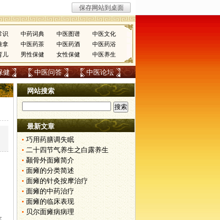
常识
中药词典
中医图谱
中医文化
推拿
中医药茶
中医药酒
中医药浴
育儿
男性保健
女性保健
中医养生
保健
中医问答
中医论坛
网站搜索
最新文章
巧用药膳调失眠
二十四节气养生之白露养生
颞骨外面瘫简介
面瘫的分类简述
面瘫的针灸按摩治疗
面瘫的中药治疗
面瘫的临床表现
贝尔面瘫病病理