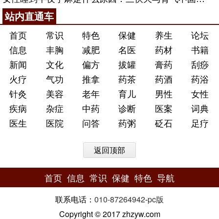
站内直通车
首页
常识
特色
保健
养生
论坛
信息
丰胸
减肥
名医
药材
书籍
新闻
文化
偏方
拔罐
膏药
刮痧
火疗
气功
推拿
药茶
药酒
药浴
针灸
美容
老年
育儿
男性
女性
疾病
杂症
中药
诊断
医案
词典
医生
医院
问答
药粥
砭石
足疗
返回顶部
首页
信息
常识
保健
特色
导航
联系电话：
010-87264942
-
pc版
Copyright © 2017 zhzyw.com