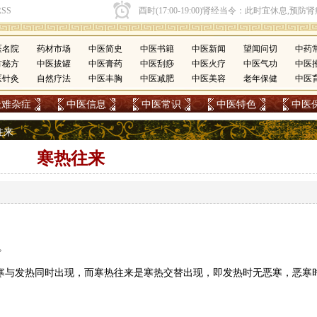
医名院
药材市场
中医简史
中医书籍
中医新闻
望闻问切
中药
方秘方
中医拔罐
中医膏药
中医刮痧
中医火疗
中医气功
中医
医针灸
自然疗法
中医丰胸
中医减肥
中医美容
老年保健
中医
疑难杂症
中医信息
中医常识
中医特色
中医
往来
寒热往来
。
恶寒与发热同时出现，而寒热往来是寒热交替出现，即发热时无恶寒，恶寒