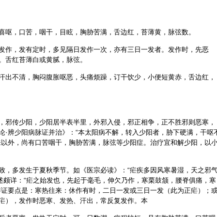
喜呕，口苦，咽干，目眩，胸胁苦满，舌边红，苔薄黄，脉弦数。
发作，发有定时，多见隔日发作一次，亦有三日一发者。发作时，先恶
。舌红苔薄白或黄腻，脉弦。
汗出不清，胸闷腹胀呕恶，头痛烦躁，订干饮少，小便短黄赤，舌边红，
，邪传少阳，少阳居半表半里，外邪入侵，邪正相争，正不胜邪则恶寒，
论·辨少阳病脉证并治》：“本太阳病不解，转入少阳者，胁下硬满，干呕
来以外，尚有口苦咽干，胸胁苦满，脉弦等少阳症。治疗宜和解少阳，以
致，多发生于夏秋季节。如《医宗必读》：“疟疾多因风寒暑湿，天之邪
论述颇详：“疟之始发也，先起于毫毛，伸欠乃作，寒栗鼓颔，腰脊俱痛，寒
辨证要点是：寒热往来：休作有时，二日一发或三日一发（此为正疟）；
疟），发作时恶寒、发热、汗出，常反复发作。本