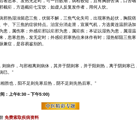
后者恶寒、发热无定时，可一日数潮，病程较短，且有胸胁苦满，口苦咽
邪截疟，方选截疟七宝饮．如虚人反复发作者，用何人饮。
病邪热湿浊留恋三焦，伏留不解，三焦气化失司，出现寒热起伏，胸脘痞
、中、下三焦的症状特点。治宜分消走泄，宣展气机，方选
黄连
温胆汤
加
为患，属伤寒；外感疟邪以疟邪为患，属疟疾；本证以湿热为患，属湿温
来，忽寒忽热，发无定时；外感疟邪寒热往来休作有时；湿热郁阻三焦寒
脉兼症，是容易鉴别的。
并，则病作，与邪相离则病休，其并于阴则寒，并于阳则热，离于阴则寒已
病巳。”
阳
相胜也，阳不足则先寒后热，阴不足则先热后寒。”
间：上午8:30－下午5:00)
替
免费索取疾病资料