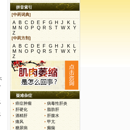
拼音索引
[中药词典]
A
B
C
D
E
F
G
H
J
K
L
M
N
O
P
Q
R
S
T
W
X
Y
Z
[中药方剂]
A
B
C
D
E
F
G
H
J
K
L
M
N
O
P
Q
R
S
T
W
X
Y
Z
不
小
疑难杂症
气
癌症肿瘤
病毒性肝炎
肝硬化
脂肪肝
或
酒精肝
肝腹水
痛风
甲亢
糖尿病
癫痫