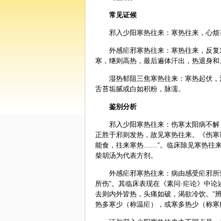
常见证候
邪入少阳寒热往来：寒热往来，心烦
外感疟邪寒热往来：寒热往来，反复
寒，继则高热，最后遍体汗出，热退身和
湿热郁阻三焦寒热往来：寒热起伏，
舌苔垢腻或白如积粉，脉濡。
鉴别分析
邪入少阳寒热往来：伤寒太阳病不解
正胜于邪则发热，故见寒热往来。《伤寒
能食，往来寒热……”。临床除见寒热往
柴胡
汤为代表方剂。
外感疟邪寒热往来：病由感受疟邪所
所伤”。其临床表现在《素问·疟论》中
去则内外皆热，头痛如破，渴欲冷饮。”
热多寒少（称温疟），或寒多热少（称寒