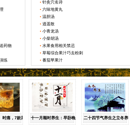
针灸穴名诗
理
六味地黄丸
温胆汤
逍遥散
小青龙汤
小柴胡汤
送药物
水果食用相关禁忌
草莓综合果汁巧去粉刺
演练
番茄苹果汁
忌
、时痛，7款茶饮辩证用
十一月顺时养生：早卧晚起，保护阳气
二十四节气养生之立冬养