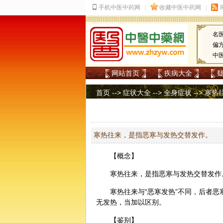
名
偏
中
网站首页
疾病大全
首页
-->
症状大全
-->
全身症状
--> 寒热
寒热往来，是指恶寒与发热交替发作。
【概念】
寒热往来，是指恶寒与发热交替发作
寒热往来与“恶寒发热”不同，后者
无发热，当加以区别。
【鉴别】