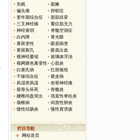
失眠
面瘫
偏头痛
抑郁症
更年期综合症
面肌痉挛
三叉神经痛
重症肌无力
神经衰弱
脊髓空洞症
白内障
青光眼
黄斑变性
眼底病变
黄斑裂孔
眼底出血
视神经萎缩
玻璃体浑浊
视网膜色素变性
心肌炎
，
白塞氏病
红斑狼疮
干燥综合征
硬皮病
风湿类风湿
坐骨神经痛
股骨头坏死
骨髓炎
腰椎间盘突出
强直性脊柱炎
颈椎病
间质性肺炎
慢性结肠炎
慢性胃溃疡
栏目导航
网站首页