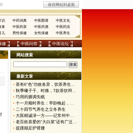
常识
中药词典
中医图谱
中医文化
推拿
中医药茶
中医药酒
中医药浴
育儿
男性保健
女性保健
中医养生
保健
中医问答
中医论坛
网站搜索
最新文章
茶有6“色”功效各异，饮茶养生寒温有宜忌
秋季嗓子干、时痛，7款茶饮辩证用
巧用药膳调失眠
十一月顺时养生：早卧晚起，保护阳气
二十四节气养生之立冬养生
时
大医精诚泽一方——记常州中医屠揆先
老百姓喜爱的“大白菜”还有广泛的药用价值
提踵颠足护肾腰