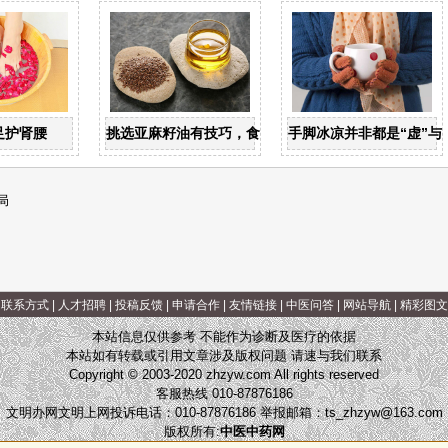
值
足护肾腰
挑选亚麻籽油有技巧，食用亚麻籽油有讲究
手脚冰凉并非都是“虚”与“
局
|
联系方式
|
人才招聘
|
投稿反馈
|
申请合作
|
友情链接
|
中医问答
|
网站导航
|
精彩图文
本站信息仅供参考 不能作为诊断及医疗的依据
本站如有转载或引用文章涉及版权问题 请速与我们联系
Copyright © 2003-2020 zhzyw.com All rights reserved
客服热线 010-87876186
文明办网文明上网投诉电话：010-87876186 举报邮箱：
ts_zhzyw@163.com
版权所有:
中医中药网