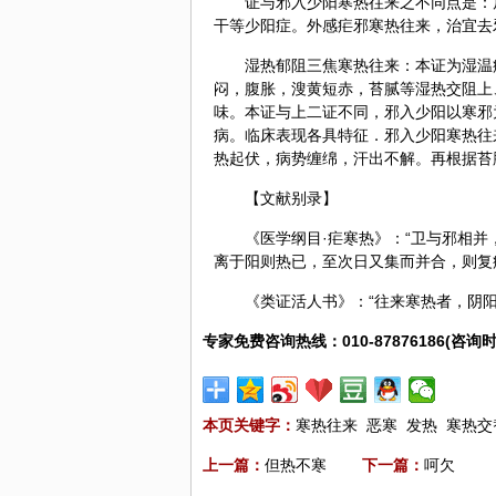
证与邪入少阳寒热往来之不同点是：
干等少阳症。外感疟邪寒热往来，治宜去
湿热郁阻三焦寒热往来：本证为湿温
闷，腹胀，溲黄短赤，苔腻等湿热交阻上
味。本证与上二证不同，邪入少阳以寒邪
病。临床表现各具特征．邪入少阳寒热往
热起伏，病势缠绵，汗出不解。再根据苔
【文献别录】
《医学纲目·疟寒热》：“卫与邪相
离于阳则热已，至次日又集而并合，则复
《类证活人书》：“往来寒热者，
阴
专家免费咨询热线：010-87876186(咨询时
本页关键字：
寒热往来
恶寒
发热
寒热交
上一篇：
但热不寒
下一篇：
呵欠