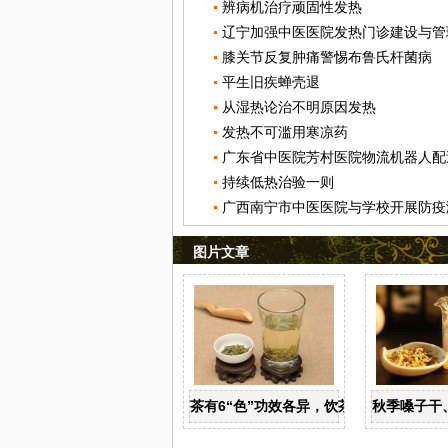
辨病机治疗顽固性发热
辽宁加强中医医院发热门诊建设与管
膝关节反复肿痛警惕布鲁氏杆菌病
平生旧疾蝉壳退
从湿热论治不明原因发热
发热不可滥用寒凉药
广东省中医院芳村医院物流机器人配
持续低热治验一则
广西南宁市中医医院与学校开展防疫
图片文章
茶有6“色”功效各异，饮茶养生寒温有宜
秋季嗓子干