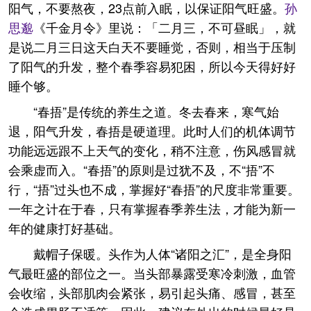
阳气，不要熬夜，23点前入眠，以保证阳气旺盛。
孙
思邈
《千金月令》里说：「二月三，不可昼眠」，就
是说二月三日这天白天不要睡觉，否则，相当于压制
了阳气的升发，整个春季容易犯困，所以今天得好好
睡个够。
“春捂”是传统的养生之道。冬去春来，寒气始
退，阳气升发，春捂是硬道理。此时人们的机体调节
功能远远跟不上天气的变化，稍不注意，伤风感冒就
会乘虚而入。“春捂”的原则是过犹不及，不“捂”不
行，“捂”过头也不成，掌握好“春捂”的尺度非常重要。
一年之计在于春，只有掌握春季养生法，才能为新一
年的健康打好基础。
戴帽子保暖。头作为人体“诸阳之汇”，是全身阳
气最旺盛的部位之一。当头部暴露受寒冷刺激，血管
会收缩，头部肌肉会紧张，易引起头痛、感冒，甚至