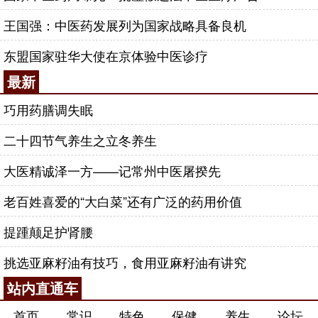
王国强：中医药发展列为国家战略具备良机
东盟国家驻华大使在京体验中医诊疗
最新
巧用药膳调失眠
二十四节气养生之立冬养生
大医精诚泽一方——记常州中医屠揆先
老百姓喜爱的“大白菜”还有广泛的药用价值
提踵颠足护肾腰
挑选亚麻籽油有技巧，食用亚麻籽油有讲究
站内直通车
首页
常识
特色
保健
养生
论坛