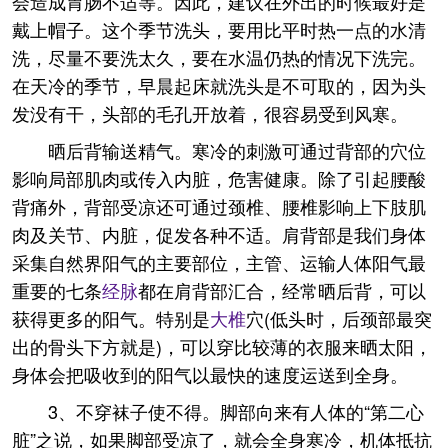
会造成胃肠不适等。因此，建议在外出的时候最好是
戴上帽子。这个季节洗头，要用比平时热一点的水清
洗，尽量不要洗太久，要在水温仍热的情况下洗完。
在天冷的季节，早晨起床就洗头是不可取的，因为头
发没有干，头部的毛孔开放着，很容易受到风寒。
晒后背输送精气。寒冷的刺激可通过背部的穴位
影响局部肌肉或传入内脏，危害健康。除了引起腰酸
背痛外，背部受凉还可通过颈椎、腰椎影响上下肢肌
肉及关节、内脏，促发各种不适。肩背部是我们身体
采集自然界阳气的主要部位，主管、运输人体阳气最
重要的七条
经脉
都在肩背部汇合，经常晒后背，可以
获得更多的阳气。特别是
大椎
穴(低头时，后颈部最突
出的骨头下方就是)，可以穿比较薄的衣服来晒太阳，
身体会把吸收到的阳气以最快的速度运送到全身。
3、不穿袜子使不得。脚部向来有人体的“第二心
脏”之说，如果脚部受凉了，就会全身寒冷，机体抵抗