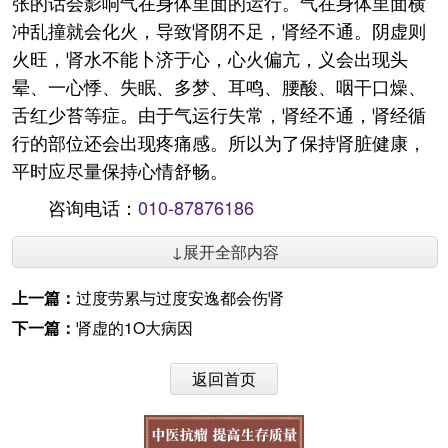
张的话会影响气在身体里面的运行。气在身体里面横
冲乱撞就会化火，导致肾阴不足，肾经不通。阴虚则
火旺，肾水不能卜济于心，心火偏亢，义会出现头
晕、一心悸、失眠、多梦、耳鸣、腰酸、咽干口燥、
舌红少苔等症。由于气运行失常，肾经不通，肾经循
行的部位还会出现疼痛感。所以为了保持肾脏健康，
平时应尽量保持心情舒畅。
咨询电话：
010-87876186
↓展开全部内容
上一篇：
过度劳累与过度安逸都会伤肾
下一篇：
肾虚的1O大病因
返回首页