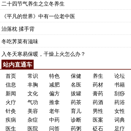
二十四节气养生之立冬养生
《平凡的世界》中有一位老中医
治落枕 揉手背
冬吃荠菜有滋味
入冬天寒易保暖，干燥上火怎么办？
站内直通车
首页
常识
特色
保健
养生
论坛
信息
丰胸
减肥
名医
药材
书籍
新闻
文化
偏方
拔罐
膏药
刮痧
火疗
气功
推拿
药茶
药酒
药浴
针灸
美容
老年
育儿
男性
女性
疾病
杂症
中药
诊断
医案
词典
医生
医院
问答
药粥
砭石
足疗