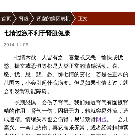
首页
肾虚
肾虚的病因病机
正文
七情过激不利于肾脏健康
2014-11-06
七情六欲，人皆有之。喜爱或厌恶、愉快或忧
愁、振奋或恐惧等都是人类正常的情感活动。喜、
怒、忧、思、悲、恐、惊七情的变化，若是在正常的
范围内，小会引起什么病变。但是如果七情太过，就
会引发肾功能障碍。
长期恐惧，会伤了肾气。我们知道肾气有固摄肾
精的作用，肾气一伤，固摄无力，精就容易外流，造
成遗精。情绪失常也会伤肾，易导致肾
阴虚
。一会儿
高兴、一会儿悲伤，喜怒哀乐无常，或者经常精神紧