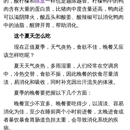
的，酸柠檬和
陈皮
一样也是越陈越香。柠檬鸭中的鸭
肉含有大量的蛋白质，比猪肉中度含量还高，鸭肉还
可以滋阴降火，酸藠头和酸姜、酸辣椒可以消化鸭肉
中的油脂，醒脾开胃，帮助消化。
这个夏天怎么吃
现在正值夏季，天气炎热，食欲不佳，晚餐又应
该怎样吃呢？
夏天天气炎热，多雨湿重，人们经常在空调房
中，冷热交替，食欲不振，因此晚餐的饮食尽量清
淡，易消化和吸收，同时补充因出汗流失的体液。
夏季的晚餐要把握以下几个方面：
晚餐宜少不宜多。晚餐要吃得少，以清淡、容易
消化为佳，至少在睡前两个小时前进餐，太晚进食或
者暴饮暴食胃肠道负担太重，会导致消化系统的疾
病。