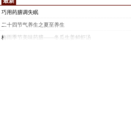
最新
巧用药膳调失眠
二十四节气养生之夏至养生
梅雨季节美味药膳——冬瓜生姜鲜虾汤
慈禧太后的一次传医就诊
开遍金钗石斛花
夏季闷热莫贪凉 警惕空调不当患面瘫
站内直通车
首页
常识
特色
保健
养生
论坛
信息
丰胸
减肥
名医
药材
书籍
新闻
文化
偏方
拔罐
膏药
刮痧
火疗
气功
推拿
药茶
药酒
药浴