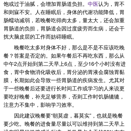
饱或过于油腻，会增加胃肠道负担。
中医
认为，胃不
和则寐不安。人在睡眠后，身体的代谢功能降低，胃
肠蠕动减弱，若晚餐吃得肉太多，量太大，还会加重
胃肠道的负担，胃肠道会因过度疲劳而生病，还会干
扰大脑皮层的工作而妨碍睡眠。
晚餐吃太多对身体不好，那么是不是不应该吃晚
餐？答案是否定的。如果午餐后不再吃东西，那么从
中午2点开始到第二天早上6点，至少16个小时没有进
食，胃中食物消化吸收后，胃分泌的胃液会腐蚀胃黏
膜，长期如此会导致一些胃肠道的疾病发生。尤其对
于一些晚餐后还要进行长时间工作或学习的人来说更
要吃好晚餐，补充足够营养，否则工作时饥肠辘辘，
注意力不集中，影响学习效率。
因此建议晚餐要“朝莫虚，暮莫实”，也就是晚餐
要少吃。晚餐的进食量尽量以可以维持到第二天早上