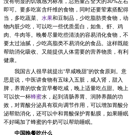
没有明显的饥饿感为标准，总热量占全天的30%左右
即可。要多吃富含纤维的食物，同时还要荤素搭配得
当，多吃蔬菜、
水果
和豆制品，少吃脂肪类食物，动
物内脏少吃，可以吃一些优质蛋白，如鱼、虾、鸡
肉、牛肉等。晚餐尽量吃些清淡的容易消化食物，不
要太过油腻，少吃高脂类不易消化的食品。这样既能
帮助消化吸收、又能提供人体需要的营养物质，有利
健康。
我国古人很早就提出“早咸晚甜”的饮食原则。意
思是说，中医讲食物有五味入五脏，咸入肾，甜入
脾，养胃的饮食宜早餐吃咸，晚上适量吃点甜。晚上
可以饮一杯
蜂蜜
水，起到清肠养胃、润肺养颜的功
效，对胃酸分泌具有双向调节作用，可以增加胃酸分
泌帮助消化，还可以中和胃酸保护胃黏膜，如果睡眠
不好喝加了蜂蜜的牛奶可以帮助睡眠。
中国晚餐吃什么