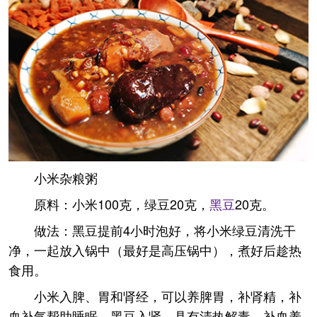
小米杂粮粥
原料：小米100克，绿豆20克，
黑豆
20克。
做法：黑豆提前4小时泡好，将小米绿豆清洗干
净，一起放入锅中（最好是高压锅中），煮好后趁热
食用。
小米入脾、胃和肾经，可以养脾胃，补肾精，补
血补气帮助睡眠。黑豆入肾，具有清热解毒、补血养