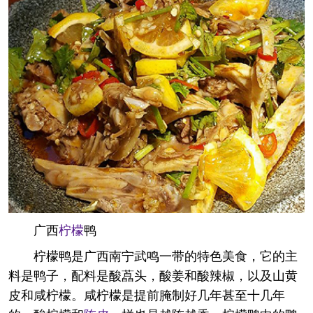
广西
柠檬
鸭
柠檬鸭是广西南宁武鸣一带的特色美食，它的主
料是鸭子，配料是酸藠头，酸姜和酸辣椒，以及山黄
皮和咸柠檬。咸柠檬是提前腌制好几年甚至十几年