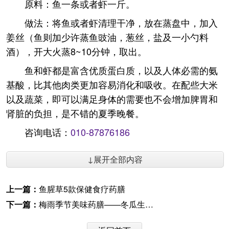
原料：鱼一条或者虾一斤。
做法：将鱼或者虾清理干净，放在蒸盘中，加入
姜丝（鱼则加少许蒸鱼豉油，葱丝，盐及一小勺料
酒），开大火蒸8~10分钟，取出。
鱼和虾都是富含优质蛋白质，以及人体必需的氨
基酸，比其他肉类更加容易消化和吸收。在配些大米
以及蔬菜，即可以满足身体的需要也不会增加脾胃和
肾脏的负担，是不错的夏季晚餐。
咨询电话：
010-87876186
↓展开全部内容
上一篇：
鱼腥草5款保健食疗药膳
下一篇：
梅雨季节美味药膳——冬瓜生姜鲜虾汤