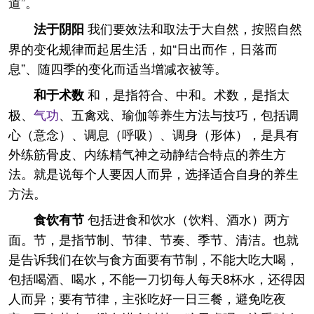
道”。
我们要效法和取法于大自然，按照自然
法于阴阳
界的变化规律而起居生活，如“日出而作，日落而
息”、随四季的变化而适当增减衣被等。
和，是指符合、中和。术数，是指太
和于术数
极、
气功
、五禽戏、瑜伽等养生方法与技巧，包括调
心（意念）、调息（呼吸）、调身（形体），是具有
外练筋骨皮、内练精气神之动静结合特点的养生方
法。就是说每个人要因人而异，选择适合自身的养生
方法。
包括进食和饮水（饮料、酒水）两方
食饮有节
面。节，是指节制、节律、节奏、季节、清洁。也就
是告诉我们在饮与食方面要有节制，不能大吃大喝，
包括喝酒、喝水，不能一刀切每人每天8杯水，还得因
人而异；要有节律，主张吃好一日三餐，避免吃夜