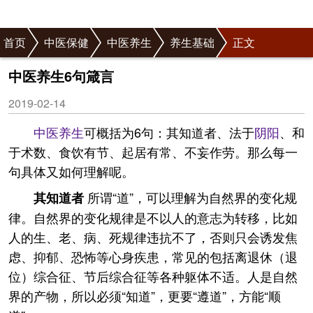
首页
中医保健
中医养生
养生基础
正文
中医养生6句箴言
2019-02-14
中医
养生
可概括为6句：其知道者、法于
阴阳
、和
于术数、食饮有节、起居有常、不妄作劳。那么每一
句具体又如何理解呢。
所谓“道”，可以理解为自然界的变化规
其知道者
律。自然界的变化规律是不以人的意志为转移，比如
人的生、老、病、死规律违抗不了，否则只会诱发焦
虑、抑郁、恐怖等心身疾患，常见的包括离退休（退
位）综合征、节后综合征等各种躯体不适。人是自然
界的产物，所以必须“知道”，更要“遵道”，方能“顺