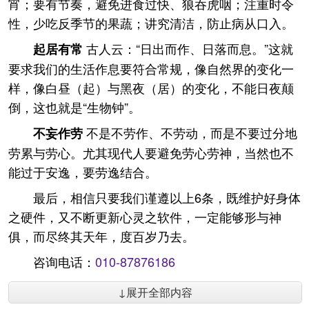
宵；要有节奏，避免进食过快、狼吞虎咽；注重时令
性，少吃反季节的果蔬；讲究清洁，防止病从口入。
古人云：“日出而作、日落而息。”这就
起居有常
要求我们的生活作息要符合常规，像自然界的变化一
样，像白昼（起）与黑夜（居）的变化，不能日夜颠
倒，这也就是“生物钟”。
不是不劳作、不劳动，而是不要过分地
不妄作劳
劳累与劳心。尤其现代人要避免劳心劳神，当然也不
能过于安逸，要劳逸结合。
最后，相信只要我们谨遵以上6条，既维护好身体
之硬件，又不断更新心灵之软件，一定能够形与神
俱，而尽终其天年，度百岁乃去。
咨询电话：
010-87876186
↓展开全部内容