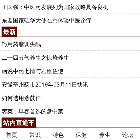
王国强：中医药发展列为国家战略具备良机
东盟国家驻华大使在京体验中医诊疗
最新
巧用药膳调失眠
二十四节气养生之惊蛰养生
画说中药七情与君臣佐使
安徽亳州药市2019年03月11日快讯
如何选用薏苡仁
荠菜：早春首选的盘中菜
站内直通车
首页
常识
特色
保健
养生
论坛