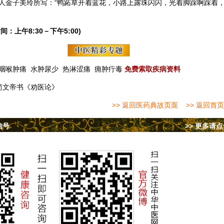
人金子美玲所写：“鸭跖草开着蓝花，小路上露珠闪闪，光着脚踩啊踩着
间：上午8:30－下午5:00)
咽喉肿痛
水肿尿少
热淋涩痛
痈肿疔毒
免费索取疾病资料
简文帝书《劝医论》
>> 返回医药典故页面
>> 返回首页
信号
>> 更多请