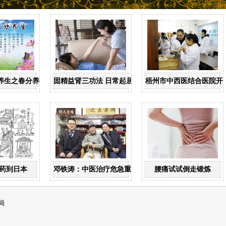
养生之春分养生
固精益肾三功法 日常起居均可做
梧州市中西医结合医院开
药到日本
邓铁涛：中医治疗危急重症大有可为
腰痛试试倒走锻炼
局