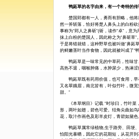
鸭跖草的名字由来，有一个奇特的传
楚国郢都有一人，勇而有胆略，他将
然一斧斩落，恰好将楚人鼻头上的白粉砍
事称为“郢人之鼻斫”(斫，读作“卓”，
抹上白粉的楚国人，因此称之为“鼻斫草”。
于是将错就错，这种野草也被叫做“鼻跖
的鲜嫩茎叶当作食物，因此就被叫成了“鸭
鸭跖草是一味常见的中草药，性味甘
高热不退，咽喉肿痛，水肿尿少，热淋涩
鸭跖草既有药用价值，也可食用，早
又名翠娥眉，南北皆有，叶似竹叶，微宽
甜。”
《本草纲目》记载 “时珍曰，竹叶
形，两叶如翅，碧色可爱。结角尖曲如鸟
花，取汁作画色及彩羊皮灯，青碧如黛色
鸭跖草属常绿植物,生于路旁、田埂
怕阳光暴晒，因此它的花期短，从花开到