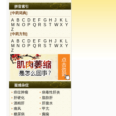
拼音索引
[中药词典]
A
B
C
D
E
F
G
H
J
K
L
M
N
O
P
Q
R
S
T
W
X
Y
Z
，
[中药方剂]
A
B
C
D
E
F
G
H
J
K
L
M
N
O
P
Q
R
S
T
W
X
Y
Z
，
疑难杂症
癌症肿瘤
病毒性肝炎
肝硬化
脂肪肝
酒精肝
肝腹水
，
痛风
甲亢
糖尿病
癫痫