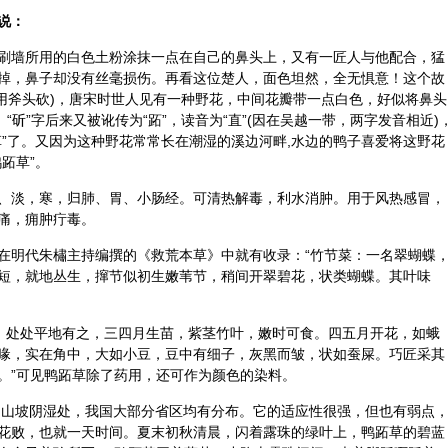
说：
刷墙所用的白色土粉涂抹一点在自己的鼻头上，又有一匠人与他配合，猛
掉，鼻子却没有丝毫损伤。再看这位楚人，面色坦然，全无惧意！这个故
意为用斧头砍)，唐宋时世人见有一种野花，中间花瓣带一点白色，好似将鼻头
“斫”字后来又被讹传为“跖”，读音为“直”(因在吴越一带，两字发音相近)
草”了。又因为这种野花常常长在潮湿的溪边河畔,水边的鸭子喜爱将这野花
跖草”。
、淡，寒，归肺、胃、小肠经。可清热解毒，利水消肿。用于风热感冒，
痛，痈肿疔毒。
在明代朱橚主持编撰的《救荒本草》中就有收录：“竹节菜：一名翠蝴蝶
短，就地丛生，撺节似初生嫩苇节，稍间开翠碧花，状类蝴蝶。其叶味
菜，处处平地有之，三四月生苗，紫茎竹叶，嫩时可食。四五月开花，如蛾
喙，实在角中，大如小豆，豆中有细子，灰黑而皱，状如蚕屎。巧匠采其
。”可见鸭跖草除了药用，还可作为颜色的染料。
、山坡阴湿处，我国大部分省区均有分布。它的适应性很强，但也有弱点
花败，也就一天时间。夏末初秋清晨，闪着露珠的绿叶上，鸭跖草的碧蓝