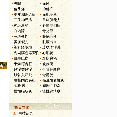
，
失眠
面瘫
偏头痛
抑郁症
更年期综合症
面肌痉挛
三叉神经痛
重症肌无力
神经衰弱
脊髓空洞症
白内障
青光眼
黄斑变性
眼底病变
黄斑裂孔
眼底出血
视神经萎缩
玻璃体浑浊
视网膜色素变性
心肌炎
白塞氏病
红斑狼疮
干燥综合征
硬皮病
点击
风湿类风湿
坐骨神经痛
股骨头坏死
骨髓炎
腰椎间盘突出
强直性脊柱炎
颈椎病
间质性肺炎
慢性结肠炎
慢性胃溃疡
栏目导航
网站首页