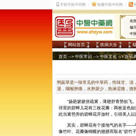
名
偏
中
网站首页
疾病大全
首页
-->
中医常识
-->
中医文化
-->
医药
鸭跖草是一味常见的中草药，性味甘、淡
退，咽喉肿痛，水肿尿少，热淋涩痛，痈
“扬葩簌簌傍疏篱，薄翅舒青势欲飞
诗里的碧蝉儿花有三枚花瓣：两枚蓝色如
此当篱笆旁的碧蝉花开放时，引得美人以
其实，碧蝉花有个接地气的名字——
像
竹叶
、花瓣像蝴蝶的翅膀而取名“碧竹子