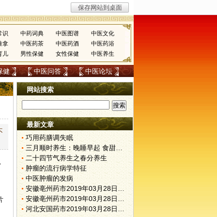
常识
中药词典
中医图谱
中医文化
推拿
中医药茶
中医药酒
中医药浴
育儿
男性保健
女性保健
中医养生
保健
中医问答
中医论坛
网站搜索
最新文章
不
巧用药膳调失眠
三月顺时养生：晚睡早起 食甜养肝
二十四节气养生之春分养生
，
肿瘤的流行病学特征
中医肿瘤的发病
安徽亳州药市2019年03月28日快讯
安徽亳州药市2019年03月28日快讯
片
河北安国药市2019年03月28日快讯