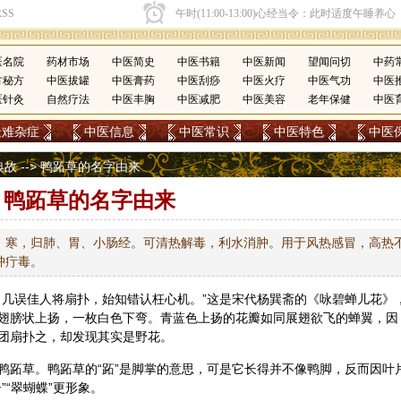
医名院
药材市场
中医简史
中医书籍
中医新闻
望闻问切
中药
方秘方
中医拔罐
中医膏药
中医刮痧
中医火疗
中医气功
中医
医针灸
自然疗法
中医丰胸
中医减肥
中医美容
老年保健
中医
疑难杂症
中医信息
中医常识
中医特色
中医
典故
--> 鸭跖草的名字由来
鸭跖草的名字由来
，寒，归肺、胃、小肠经。可清热解毒，利水消肿。用于风热感冒，高热
肿疔毒。
。几误佳人将扇扑，始知错认枉心机。”这是宋代杨巽斋的《咏碧蝉儿花》
翅膀状上扬，一枚白色下弯。青蓝色上扬的花瓣如同展翅欲飞的蝉翼，因
团扇扑之，却发现其实是野花。
鸭跖草
。鸭跖草的“跖”是脚掌的意思，可是它长得并不像鸭脚，反而因叶
”“翠蝴蝶”更形象。