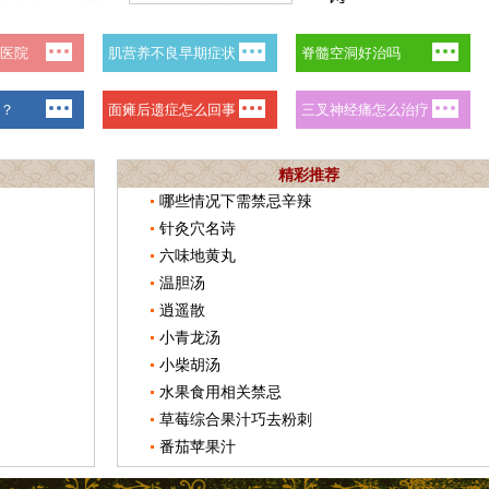
精彩推荐
哪些情况下需禁忌辛辣
针灸穴名诗
六味地黄丸
温胆汤
逍遥散
小青龙汤
小柴胡汤
水果食用相关禁忌
草莓综合果汁巧去粉刺
番茄苹果汁