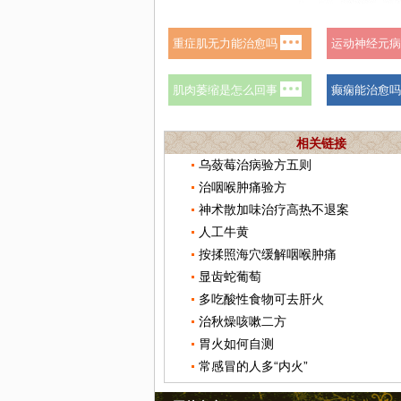
相关链接
乌蔹莓治病验方五则
治咽喉肿痛验方
神术散加味治疗高热不退案
人工牛黄
按揉照海穴缓解咽喉肿痛
显齿蛇葡萄
多吃酸性食物可去肝火
治秋燥咳嗽二方
胃火如何自测
常感冒的人多“内火”