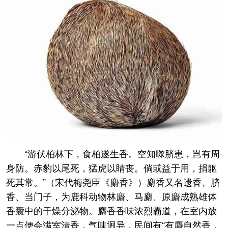
“游伏柏林下，食柏遂生香。空知噬脐患，岂有周
身防。赤豹以尾死，猛虎以睛丧。倘或益于用，捐躯
死其常。”（宋代梅尧臣《麝香》）麝香又名遗香、脐
香、当门子，为鹿科动物林麝、马麝、原麝成熟雄体
香囊中的干燥分泌物。麝香香味浓烈霸道，在室内放
一点便会满室清香，气味迥异，民间有“有麝自然香，