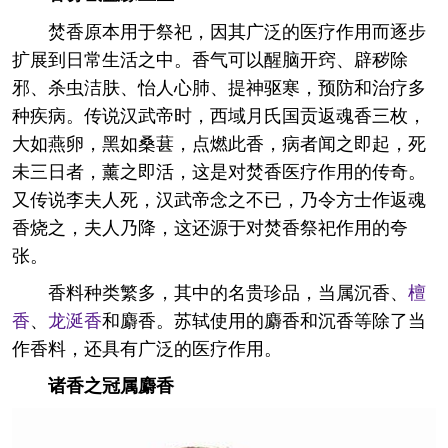
焚香原本用于祭祀，因其广泛的医疗作用而逐步
扩展到日常生活之中。香气可以醒脑开窍、辟秽除
邪、杀虫洁肤、怡人心肺、提神驱寒，预防和治疗多
种疾病。传说汉武帝时，西域月氏国贡返魂香三枚，
大如燕卵，黑如桑葚，点燃此香，病者闻之即起，死
未三日者，薰之即活，这是对焚香医疗作用的传奇。
又传说李夫人死，汉武帝念之不已，乃令方士作返魂
香烧之，夫人乃降，这还源于对焚香祭祀作用的夸
张。
香料种类繁多，其中的名贵珍品，当属沉香、
檀
香
、
龙涎香
和麝香。苏轼使用的麝香和沉香等除了当
作香料，还具有广泛的医疗作用。
诸香之冠属麝香