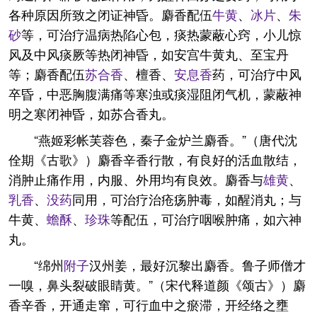
各种原因所致之闭证神昏。麝香配伍
牛黄
、
冰片
、
朱
砂
等，可治疗温病热陷心包，痰热蒙蔽心窍，小儿惊
风及中风痰厥等热闭神昏，如安宫牛黄丸、至宝丹
等；麝香配伍
苏合香
、檀香、
安息香
药，可治疗中风
卒昏，中恶胸腹满痛等寒浊或痰湿阻闭气机，蒙蔽神
明之寒闭神昏，如苏合香丸。
“燕姬彩帐芙蓉色，秦子金炉兰麝香。”（唐代沈
佺期《古歌》）麝香辛香行散，有良好的活血散结，
消肿止痛作用，内服、外用均有良效。麝香与
雄黄
、
乳香
、
没药
同用，可治疗治疮疡肿毒，如醒消丸；与
牛黄、
蟾酥
、
珍珠
等配伍，可治疗咽喉肿痛，如六神
丸。
“绵州
附子
汉州姜，最好沉黎出麝香。鲁子师僧才
一嗅，鼻头裂破眼睛黄。”（宋代释道颜《颂古》）麝
香辛香，开通走窜，可行血中之瘀滞，开经络之壅