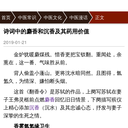
首页
中医常识
中医文化
中医漫话
正文
诗词中的麝香和沉香及其药用价值
2019-01-21
金炉犹暖麝煤残。惜香更把宝钗翻。重闻处，余
熏在，这一番、气味胜从前。
背人偷盖小蓬山。更将沈水暗同然。且图得，氤
氲久，为情深、嫌怕断头烟。
这首《翻香令》是苏轼的作品，上阕写苏轼在妻
子王弗灵柩前点燃
麝香
回忆旧日情景，下阕描写殡仪
上精心添加
沉香
（沉水）及其忠诚心态，抒发与妻子
深挚的生死之情。
香雾氤氲缘卫生