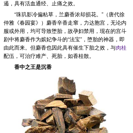
遏，具有活血通经、止痛之效。
“珠玑影冷偏粘草，兰麝香浓却损花。”（唐代徐
仲雅《春园宴》）麝香辛香走窜，力达胞宫，无论内
服或外用，均可导致堕胎，故孕妇禁用，现在的宫斗
剧中将麝香作为嫔妃争斗的“法宝”，堕胎的神器，即
由此而来。但麝香也因此具有催生下胎之效，与
肉桂
配伍，可治疗难产、死胎，如香桂散。
香中之王是沉香