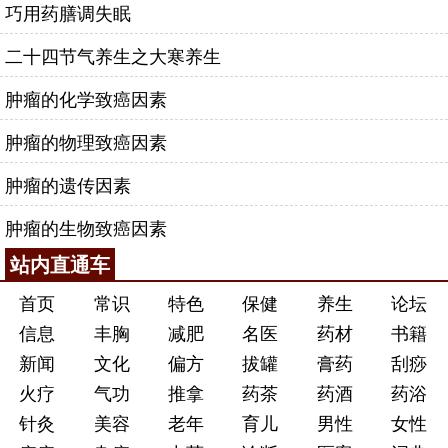
巧用药膳调失眠
二十四节气养生之大寒养生
肿瘤的化学致癌因素
肿瘤的物理致癌因素
肿瘤的遗传因素
肿瘤的生物致癌因素
站内直通车
首页
常识
特色
保健
养生
论坛
信息
丰胸
减肥
名医
药材
书籍
新闻
文化
偏方
拔罐
膏药
刮痧
火疗
气功
推拿
药茶
药酒
药浴
针灸
美容
老年
育儿
男性
女性