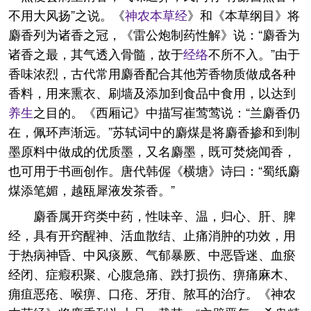
不用大风扬”之说。《
神农本草经
》和《本草纲目》将
麝香列为诸香之冠，《雷公炮制药性解》说：“麝香为
诸香之最，其气透入骨髓，故于
经络
不所不入。”由于
香味浓烈，古代常用麝香配合其他芳香物质做成各种
香料，用来熏衣、刷墙及添加到食品中食用，以达到
养生
之目的。《西厢记》中描写崔莺莺说：“兰麝香仍
在，佩环声渐远。”苏轼词中的麝煤是将麝香掺和到制
墨原料中做成的优质墨，又名麝墨，既可焚烧闻香，
也可用于书画创作。唐代韩偓《横塘》诗曰：“蜀纸麝
煤添笔媚，越瓯犀液发茶香。”
麝香属开窍类中药，性味辛、温，归心、肝、脾
经，具有开窍醒神、活血散结、止痛消肿的功效，用
于热病神昏、中风痰厥、气郁暴厥、中恶昏迷、血瘀
经闭、症瘕积聚、心腹急痛、跌打损伤、痹痛麻木、
痈疽恶疮、喉痹、口疮、牙疳、脓耳的治疗。《神农