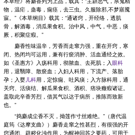
本草经》将麝香列为上品，载其：“主辟恶气，杀鬼精
物，温疟，蛊毒，痫痉，去三虫。久服除邪,不梦寤魇
寐。”《本草纲目》载其：“通诸窍，开经络，透肌
骨，解酒毒，消瓜果食积。治中风，中气，中恶，痰
厥，积聚症瘕。”
麝香性味温辛，芳香而走窜力强，重在开窍，寒
闭、热闭均可运用，兼有行瘀消肿、活血通经之效。
如《圣惠方》入疡科用，彻脓血、去死肌；入
眼科
用，退翳障、散瘀血；入妇人科用，下流产、落胎
孕；入婴
儿科
用，定惊痫、吐风痰；入方脉科用，通
关窍、活痰结、解瓜果食积、酒积、痞块癥瘕诸证。
盖取此辛香芳烈，借其气以达于病所，推陈而致新
也。”
“捣麝成尘香不灭，拗莲作寸丝难绝。”（唐代温
庭筠《达摩支曲》）麝香走窜之性甚烈，有很强的开
窍通闭、辟秽化浊作用，为醒神回苏之要药，可用于