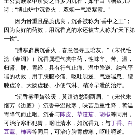
王公贵族家中所焚之香多为沉香，如李白《杨叛儿》
诗：“博山炉中沉香火， 双烟一气凌紫霞。”
因为贵重且品质优良，沉香被称为“香中之王”；
因为良好的药效，用沉香煮的水还被古人称为“天下第
一饮”。
“腊寒辟易沉香火，春意侵寻玉琯灰。”（宋代毛
滂《春词》）沉香属理气类中药，性味辛、苦、温，
归肾、脾、胃经，具有行气止痛、温中降逆、纳气平
喘的功效，用于脘腹冷痛、呕吐呃逆、气逆喘息、腰
膝虚冷、大肠虚秘、小便气淋、精冷早泄的治疗。
“沉香雾里娇弦暖，莫遣边愁到两眉。”（宋代朱
继芳《边庭》）沉香辛温散寒，味苦质重性降，善温
胃降气而止呕。沉香与
陈皮
、
荜澄茄
、
胡椒
等同用，
可治疗寒邪犯胃，呕吐清水，如沉香丸；与
丁香
、
白
豆蔻
、
柿蒂
等同用，可治疗脾胃虚寒，呕吐呃逆。