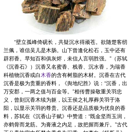
“壁立孤峰倚砚长，共疑沉水得顽苍。欲随楚客纫
兰佩，谁信吴儿是木肠。山下曾逢化松石，玉中还有
辟邪香。早知百和俱灰烬，未信人言弱胜强。”（苏轼
《沉香石》）沉香又名蜜香、栈香、沉水香，为瑞香
科植物沉香或白
木香
的含有树脂的木材。沉香在古代
沉香是极为贵重的香料，《舆地纪胜》说：“沉香，出
万安郡，一两之值与百金等。”相传曹操敬重关羽忠
义，曾刻沉香木续为躯，以王侯之礼厚葬关羽于洛
阳，以显示关羽的尊贵。沉香还是品质极为优良的香
料，苏轼在《沉香山子赋》中赞道：“既金坚而玉润，
亦鹤骨而龙筋。为膏液之内足，故把握而兼斤。”古代