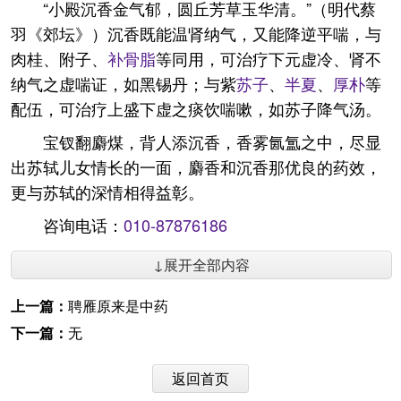
“小殿沉香金气郁，圆丘芳草玉华清。”（明代蔡
羽《郊坛》）沉香既能温肾纳气，又能降逆平喘，与
肉桂、附子、
补骨脂
等同用，可治疗下元虚冷、肾不
纳气之虚喘证，如黑锡丹；与紫
苏子
、
半夏
、
厚朴
等
配伍，可治疗上盛下虚之痰饮喘嗽，如苏子降气汤。
宝钗翻麝煤，背人添沉香，香雾氤氲之中，尽显
出苏轼儿女情长的一面，麝香和沉香那优良的药效，
更与苏轼的深情相得益彰。
咨询电话：
010-87876186
↓展开全部内容
上一篇：
聘雁原来是中药
下一篇：
无
返回首页