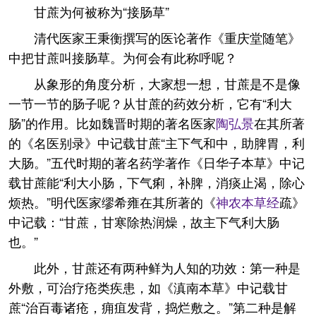
甘蔗为何被称为“接肠草”
清代医家王秉衡撰写的医论著作《重庆堂随笔》
中把甘蔗叫接肠草。为何会有此称呼呢？
从象形的角度分析，大家想一想，甘蔗是不是像
一节一节的肠子呢？从甘蔗的药效分析，它有“利大
肠”的作用。比如魏晋时期的著名医家
陶弘景
在其所著
的《名医别录》中记载甘蔗“主下气和中，助脾胃，利
大肠。”五代时期的著名药学著作《日华子本草》中记
载甘蔗能“利大小肠，下气痢，补脾，消痰止渴，除心
烦热。”明代医家缪希雍在其所著的《
神农本草经
疏》
中记载：“甘蔗，甘寒除热润燥，故主下气利大肠
也。”
此外，甘蔗还有两种鲜为人知的功效：第一种是
外敷，可治疗疮类疾患，如《滇南本草》中记载甘
蔗“治百毒诸疮，痈疽发背，捣烂敷之。”第二种是解