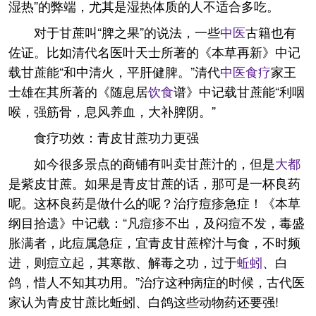
湿热”的弊端，尤其是湿热体质的人不适合多吃。
对于甘蔗叫“脾之果”的说法，一些
中医
古籍也有
佐证。比如清代名医叶天士所著的《本草再新》中记
载甘蔗能“和中清火，平肝健脾。”清代
中医食疗
家王
士雄在其所著的《随息居
饮食
谱》中记载甘蔗能“利咽
喉，强筋骨，息风养血，大补脾阴。”
食疗功效：青皮甘蔗功力更强
如今很多景点的商铺有叫卖甘蔗汁的，但是
大都
是紫皮甘蔗。如果是青皮甘蔗的话，那可是一杯良药
呢。这杯良药是做什么的呢？治疗痘疹急症！《本草
纲目拾遗》中记载：“凡痘疹不出，及闷痘不发，毒盛
胀满者，此痘属急症，宜青皮甘蔗榨汁与食，不时频
进，则痘立起，其寒散、解毒之功，过于
蚯蚓
、白
鸽，惜人不知其功用。”治疗这种病症的时候，古代医
家认为青皮甘蔗比蚯蚓、白鸽这些动物药还要强!