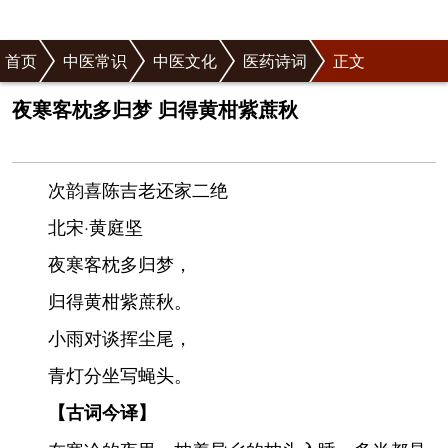
首页
中医常识
中医文化
医药诗词
正文
夜寒客枕多归梦 归得黄柑紫蔗秋
次韵喜陈吉老还家二绝
北宋·黄庭坚
夜寒客枕多归梦，
归得黄柑紫蔗秋。
小雨对谈挥尘尾，
青灯分坐写蝇头。
【古词今译】