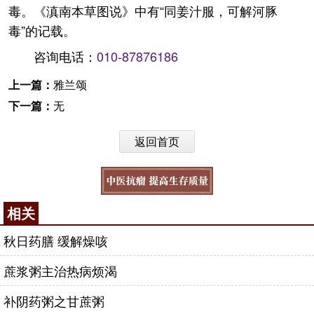
毒。《滇南本草图说》中有“同姜汁服，可解河豚
毒”的记载。
咨询电话：
010-87876186
上一篇：
雅兰颂
下一篇：
无
返回首页
相关
秋日药膳 缓解燥咳
蔗浆粥主治热病烦渴
补阴药粥之甘蔗粥