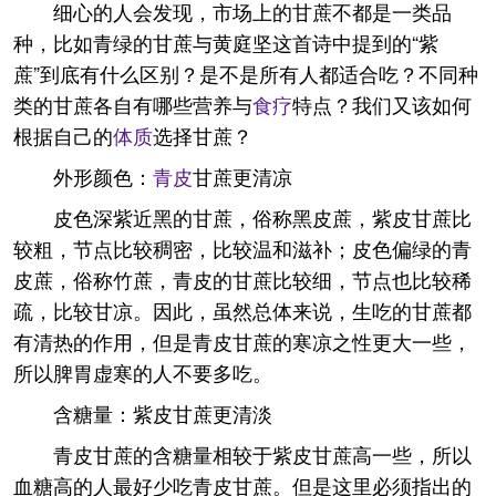
细心的人会发现，市场上的甘蔗不都是一类品
种，比如青绿的甘蔗与黄庭坚这首诗中提到的“紫
蔗”到底有什么区别？是不是所有人都适合吃？不同种
类的甘蔗各自有哪些营养与
食疗
特点？我们又该如何
根据自己的
体质
选择甘蔗？
外形颜色：
青皮
甘蔗更清凉
皮色深紫近黑的甘蔗，俗称黑皮蔗，紫皮甘蔗比
较粗，节点比较稠密，比较温和滋补；皮色偏绿的青
皮蔗，俗称竹蔗，青皮的甘蔗比较细，节点也比较稀
疏，比较甘凉。因此，虽然总体来说，生吃的甘蔗都
有清热的作用，但是青皮甘蔗的寒凉之性更大一些，
所以脾胃虚寒的人不要多吃。
含糖量：紫皮甘蔗更清淡
青皮甘蔗的含糖量相较于紫皮甘蔗高一些，所以
血糖高的人最好少吃青皮甘蔗。但是这里必须指出的