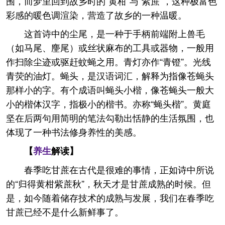
围，而梦里回到故乡时的“黄柑”与“紫蔗”，这种极富色
彩感的暖色调渲染，营造了故乡的一种温暖。
这首诗中的尘尾，是一种于手柄前端附上兽毛
（如马尾、麈尾）或丝状麻布的工具或器物，一般用
作扫除尘迹或驱赶蚊蝇之用。青灯亦作“青镫”。光线
青荧的油灯。蝇头，是汉语词汇，解释为指像苍蝇头
那样小的字。有个成语叫蝇头小楷，像苍蝇头一般大
小的楷体汉字，指极小的楷书。亦称“蝇头楷”。黄庭
坚在后两句用简明的笔法勾勒出恬静的生活氛围，也
体现了一种书法修身养性的美感。
【
养生
解读】
春季吃甘蔗在古代是很难的事情，正如诗中所说
的“归得黄柑紫蔗秋”，秋天才是甘蔗成熟的时候。但
是，如今随着储存技术的成熟与发展，我们在春季吃
甘蔗已经不是什么新鲜事了。