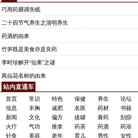
巧用药膳调失眠
二十四节气养生之清明养生
药酒的由来
竹笋既是美食亦是良药
李时珍解开“仙果”之谜
凤仙花名称的由来
站内直通车
首页
常识
特色
保健
养生
论坛
信息
丰胸
减肥
名医
药材
书籍
新闻
文化
偏方
拔罐
膏药
刮痧
火疗
气功
推拿
药茶
药酒
药浴
针灸
美容
老年
育儿
男性
女性