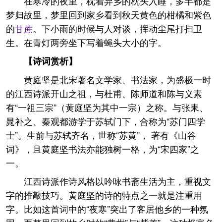
在寒冷的夜里，枕着异乡的枕头入睡，多半都是
梦归故里，梦里回到家乡看到秋天黄色的柑橘和紫色
的
甘蔗
。下小雨的时候与人对谈，挥动尘尾打扫卫
生。在青灯两旁坐下写着蝇头大小的字。
【诗词赏析】
黄庭坚是北宋著名文学家、书法家，为盛极一时
的江西诗派开山之祖，与杜甫、陈师道和陈与义素
有“一祖三宗”（黄庭坚为其中一宗）之称。与张耒、
晁补之、秦观都游学于苏轼门下，合称为“苏门四学
士”。生前与苏轼齐名，世称“苏黄”， 著有《山谷
词》，且黄庭坚书法亦能独树一格，为“宋四家”之
一。
江西诗派作诗风格以吟咏书斋生活为主，重视文
字的推敲技巧。黄庭坚的诗的特点之一就是注重用
字。比如这首词中的“夜寒”突出了客居他乡的一种氛