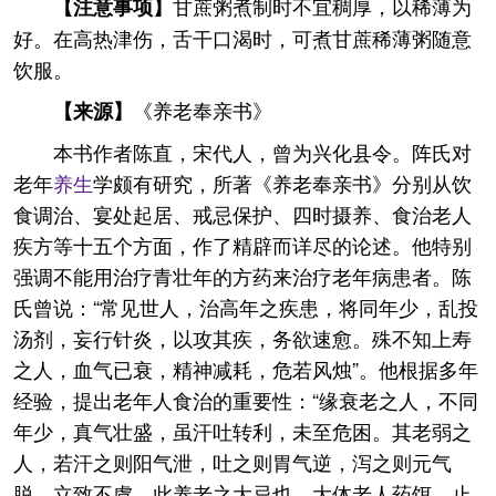
甘蔗粥煮制时不宜稠厚，以稀薄为
【注意事项】
好。在高热津伤，舌干口渴时，可煮甘蔗稀薄粥随意
饮服。
《养老奉亲书》
【来源
】
本书作者陈直，宋代人，曾为兴化县令。阵氏对
老年
养生
学颇有研究，所著《养老奉亲书》分别从饮
食调治、宴处起居、戒忌保护、四时摄养、食治老人
疾方等十五个方面，作了精辟而详尽的论述。他特别
强调不能用治疗青壮年的方药来治疗老年病患者。陈
氏曾说：“常见世人，治高年之疾患，将同年少，乱投
汤剂，妄行针炎，以攻其疾，务欲速愈。殊不知上寿
之人，血气已衰，精神减耗，危若风烛”。他根据多年
经验，提出老年人食治的重要性：“缘衰老之人，不同
年少，真气壮盛，虽汗吐转利，未至危困。其老弱之
人，若汗之则阳气泄，吐之则胃气逆，泻之则元气
脱，立致不虞，此养老之大忌也。大体老人药饵，止