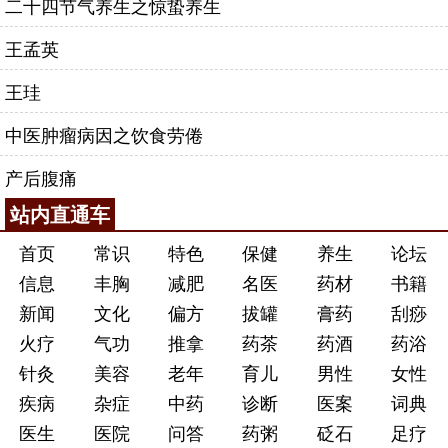
二十四节气养生之惊蛰养生
王孟英
王珪
中医肿瘤病因之饮食劳倦
产后腹痛
站内直通车
首页
常识
特色
保健
养生
论坛
信息
丰胸
减肥
名医
药材
书籍
新闻
文化
偏方
拔罐
膏药
刮痧
火疗
气功
推拿
药茶
药酒
药浴
针灸
美容
老年
育儿
男性
女性
疾病
杂症
中药
诊断
医案
词典
医生
医院
问答
药粥
砭石
足疗