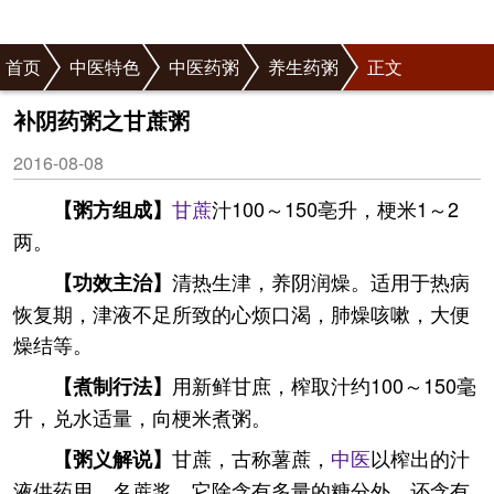
首页
中医特色
中医药粥
养生药粥
正文
补阴药粥之甘蔗粥
2016-08-08
甘蔗
汁100～150亳升，梗米1～2
【粥方组成】
两。
清热生津，养阴润燥。适用于热病
【功效主治】
恢复期，津液不足所致的心烦口渴，肺燥咳嗽，大便
燥结等。
用新鲜甘庶，榨取汁约100～150毫
【煮制行法】
升，兑水适量，向梗米煮粥。
甘蔗，古称薯蔗，
中医
以榨出的汁
【粥义解说】
液供药用，名蔗浆。它除含有多量的糖分外，还含有