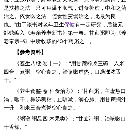
是扶持之法，只可用温平顺气，进食补虚，中和之药
治之。依食医之法，随食性变馔治之，此最为良
也。”由于该书对老年卫生
保健
有一定研兖，后被元·
邹铉编入《寿亲养老新书》第一卷。甘蔗粥即为《养
老奉亲书》中所收载的43个药粥之一。
【参考资料】
《遵生八牋·卷十一》：“用甘蔗榨浆三碗，入米
四合，煮粥，空心食之，治咳嗽虚热，口燥涕浓舌
干。”
《养生食鉴·卷下·食治方》：“甘蔗粥，主虚热口
渴，咽干，鼻涕稠粘，止咳嗽，润心肺。用甘蔗捣汁
一升，和米三合煮粥空心食之。”
《粥谱·粥品四·木果类》：“甘蔗汁粥，治咳嗽口
干舌燥。”