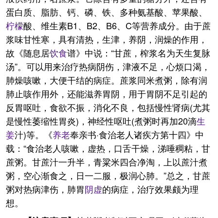
蛋白质、脂肪、钙、磷、铁、多种氨基酸、苹果酸、
柠檬
酸、维生素B1、B2、B6、C等营养成分。由于蔗
浆味甘性寒，具有清热，生津，养阴，润燥的作用，
故《随息居
饮食
谱》中说：“甘蔗，榨浆名为天生复脉
汤”。可以用来治疗热病阴伤，津液不足，心烦口渴，
肺燥咳嗽，大便干结的病症。蔗浆同米煮粥，除有润
肺止咳作用外，还能滋养胃阴，用于胃阴不足引起的
反胃呕吐，食欲不振，消化不良，包括慢性肾病(尤其
是慢性萎缩性胃炎)，神经性呕吐(煮粥时再加20滴
生
姜
汁)等。《
养老
奉亲书·食治老人诸疾方第十四》中
载：“食治老人咳嗽，虚热，口舌干燥，涕唾稠粘，甘
蔗粥。甘蔗汁一升半，青粱米四合净淘，上以蔗汁煮
粥，空心渐食之，日一二服，极润心肺。”总之，甘蔗
粥对热病津伤，肺胃
阴虚
的病症，治疗效果颇为理
想。