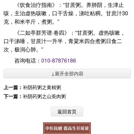
《饮食治疗指南》：“甘蔗粥。养肺阴，生津止
咳，主治虚热咳嗽，口干舌燥，涕吐粘稠。甘庶汁30
克，和米半斤，煮粥。”
《二如亭群芳谱·卷四》：“甘蔗粥。虚热咳嗽，
口干涕唾，甘蔗汁一升半，青粱米四合煮粥日食二
次，极润心肺。”
咨询电话：
010-87876186
↓展开全部内容
上一篇：
补阴药粥之黄精粥
下一篇：
补阴药粥之山萸肉粥
返回首页