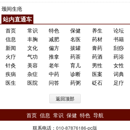
颈间生疮
站内直通车
首页
常识
特色
保健
养生
论坛
信息
丰胸
减肥
名医
药材
书籍
新闻
文化
偏方
拔罐
膏药
刮痧
火疗
气功
推拿
药茶
药酒
药浴
针灸
美容
老年
育儿
男性
女性
疾病
杂症
中药
诊断
医案
词典
医生
医院
问答
药粥
砭石
足疗
返回顶部
首页
信息
常识
保健
特色
导航
联系电话：
010-87876186
-
pc版