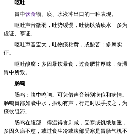
呕吐
胃中
饮食
物、痰、水液冲出口的一种表现。
呕吐声音微弱，吐势缓慢，吐物以清痰水：多为
虚证、寒证。
呕吐声音宏大，吐物痰粘黄，或酸苦：多属实
证。
呕吐酸腐：多因暴饮暴食，过食肥甘厚味，食滞
胃中所致。
肠鸣
肠鸣：腹中鸣响。可凭借声音辨别病位和病情。
肠鸣胃部如囊中水，振动有声，行走时以手按之，为
痰饮阻滞。
肠鸣在腹部：得温得食则减，受寒或饥饿加重，
多因久病不愈，或过食生冷或腹部受寒是胃肠气机不