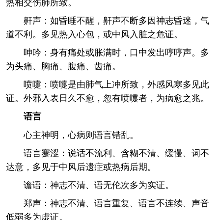
热相交伤肺所致。
鼾声：如昏睡不醒，鼾声不断多因神志昏迷，气
道不利。多见热入心包，或中风入脏之危证。
呻吟：身有痛处或胀满时，口中发出哼哼声。多
为头痛、胸痛、腹痛、齿痛。
喷嚏：喷嚏是由肺气上冲所致，外感风寒多见此
证。外邪入表日久不愈，忽有喷嚏者，为病愈之兆。
语言
心主神明，心病则语言错乱。
语言蹇涩：说话不流利、含糊不清、缓慢、词不
达意，多见于中风后遗症或热病后期。
谵语：神志不清、语无伦次多为实证。
郑声：神志不清、语言重复、语言不连续、声音
低弱多为虚证。