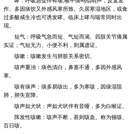
哮：呼吸急促伴有喘,喉中痰鸣似哨声，反复发
作。多因痰饮又外感风寒所致。久居寒湿地区，或食
过多酸咸生冷也可诱发哮。临床上哮与喘常同时出
现。
短气：呼吸气急而短、气短而渴、四肢关节痛属
实证；气短无力、小便不利，则属虚证。
咳嗽：咳嗽发生与肺脏关系密切。
咳声重浊：痰色清白，鼻塞不通，多因外感风
寒。
咳有痰声：痰多易咳出，多为寒咳，因痰湿阻
肺，肺失宣降。
咳声如犬吠：声如犬吠伴有音哑，多为白喉证。
阵发性咳嗽：咳声不断，甚则咳血。称为顿咳、
百日咳。