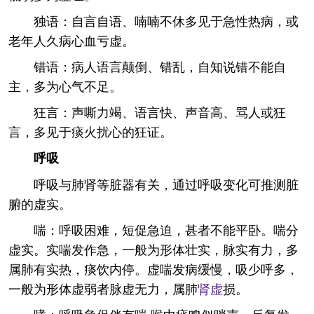
独语：自言自语、喃喃不休多见于急性热病，或
老年人久病心血亏虚。
错语：病人语言颠倒、错乱，自知说错不能自
主，多为心气不足。
狂言：声嘶力竭、语言快、声音高、骂人或狂
言，多见于痰火扰心的狂证。
呼吸
呼吸与肺肾等脏器有关，通过呼吸变化可推测脏
腑的虚实。
喘：呼吸困难，短促急迫，甚者不能平卧。喘分
虚实。实喘发作急，一般为形体壮实，脉实有力，多
属肺有实热，痰饮内停。虚喘发病缓慢，吸少呼多，
一般为形体虚弱者脉虚无力，属肺
肾虚
损。