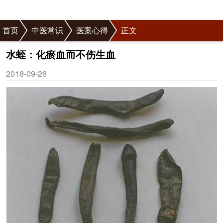
首页
中医常识
医案心得
正文
水蛭：化瘀血而不伤生血
2018-09-26