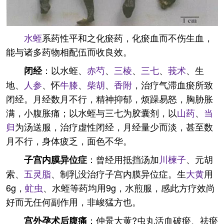
水蛭
系药性平和之化瘀药，化瘀血而不伤生血，
能与诸多药物相配伍而收良效。
：以水蛭、
赤芍
、
三棱
、
三七
、
莪术
、生
闭经
地、
人参
、怀
牛膝
、
柴胡
、
香附
，治疗气滞血瘀所致
闭经。月经数月不行，精神抑郁，烦躁易怒，胸胁胀
满，小腹胀痛；以水蛭与三七为胶囊剂，以
山药
、
当
归
为汤送服，治疗虚性闭经，月经量少而淡，甚至数
月不行，身体疲乏，面色不华。
：曾经用抵挡汤加
川楝子
、元胡
子宫内膜异位症
索、
五灵脂
、制乳没治疗子宫内膜异位症。生
大黄
用
6g，
虻虫
、水蛭等药均用9g，水煎服，感此方疗效尚
好而无任何副作用，非峻猛方也。
：仲景大黄?虫丸活血破瘀、祛瘀
宫外孕术后腹痛