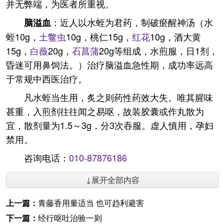
并无弊端，为医者所重视。
：近人以水蛭为君药，制破瘀醒神汤（水
脑溢血
蛭10g，
土鳖虫
10g，桃仁15g，
红花
10g，酒大黄
15g，
白薇
20g，
石菖蒲
20g等组成，水煎服，日1剂，
昏迷可用鼻饲法。）治疗脑溢血急性期，成功率远高
于常规中西医治疗。
凡水蛭当生用，炙之则药性药效大失。唯其腥味
甚重，入煎剂往往闻之易呕，故装胶囊或作丸散为
宜，散剂量为1.5～3g，分3次吞服。虚人慎用，孕妇
禁用。
咨询电话：
010-87876186
↓展开全部内容
上一篇：
青藤香用量适当 也可趋利避害
下一篇：
经行呕吐治验一则