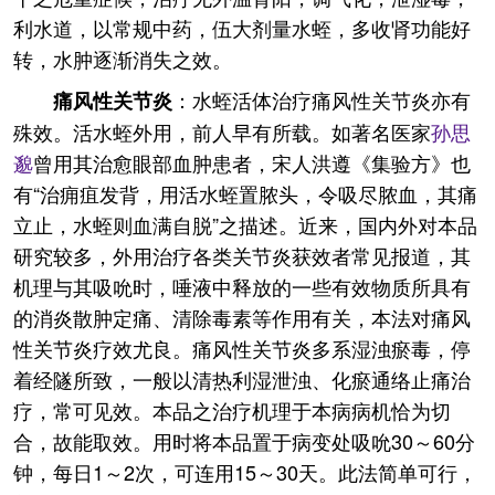
利水道，以常规中药，伍大剂量水蛭，多收肾功能好
转，水肿逐渐消失之效。
：水蛭活体治疗痛风性关节炎亦有
痛风性关节炎
殊效。活水蛭外用，前人早有所载。如著名医家
孙思
邈
曾用其治愈眼部血肿患者，宋人洪遵《集验方》也
有“治痈疽发背，用活水蛭置脓头，令吸尽脓血，其痛
立止，水蛭则血满自脱”之描述。近来，国内外对本品
研究较多，外用治疗各类关节炎获效者常见报道，其
机理与其吸吮时，唾液中释放的一些有效物质所具有
的消炎散肿定痛、清除毒素等作用有关，本法对痛风
性关节炎疗效尤良。痛风性关节炎多系湿浊瘀毒，停
着经隧所致，一般以清热利湿泄浊、化瘀通络止痛治
疗，常可见效。本品之治疗机理于本病病机恰为切
合，故能取效。用时将本品置于病变处吸吮30～60分
钟，每日1～2次，可连用15～30天。此法简单可行，