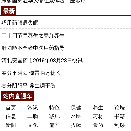
东盟国家驻华大使在京体验中医诊疗
最新
巧用药膳调失眠
二十四节气养生之春分养生
肝功能不全者中医用药指导
河北安国药市2019年03月23日快讯
春分平阴阳 惊雷响万物长
春分阴阳平 养生调平衡
站内直通车
首页
常识
特色
保健
养生
论坛
信息
丰胸
减肥
名医
药材
书籍
新闻
文化
偏方
拔罐
膏药
刮痧