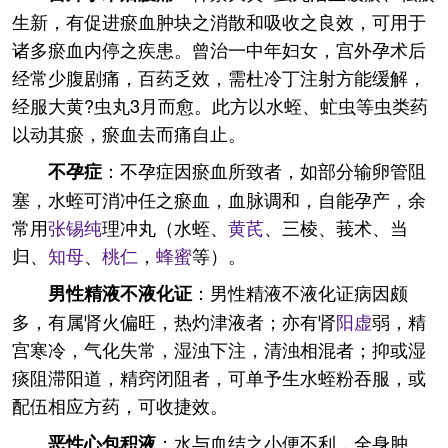
生新，有促进瘀血肿块之消散和吸收之良效，可用于
诸多瘀血内停之疾患。曾治一中年妇女，宫外孕术后
经常少腹剧痛，百药乏效，需杜冷丁注射方能缓解，
经服大黄?虫丸3月而愈。此方以水蛭、虻虫等虫类药
以动其瘀，瘀血去而痛自止。
：不孕症因瘀血所致者，如部分输卵管阻
不孕症
塞，水蛭可消冲任之瘀血，血脉调和，自能孕产，余
常用
张锡纯
理冲丸（水蛭、
黄芪
、三棱、莪术、当
归、
知母
、
桃仁
，
蜂蜜
等）。
：男性精液不液化证病因颇
男性精液不液化证
多，有属肾火偏旺，热灼津液者；亦有肾
阳虚
弱，精
宫寒冷，气化失常，湿浊下注，清浊相混者；抑或湿
痰阻滞阳道，精窍闭阻者，可单予生水蛭粉吞服，或
配伍相应方药，可收捷效。
：水与血结之小便不利，全身肿
恶性心包积液