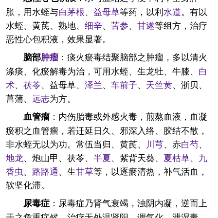
胀，用水蛭与
白茅根
、
益母草
等药，以利
水道
。有以
水蛭、黄芪、熟地、
细辛
、
苦参
、
甘遂
等组方，治疗
恶性心包积液，效果显著。
：痰火瘀毒结聚脑部之肿瘤，多以清火
脑部
肿瘤
涤痰、化瘀解毒为治，可用水蛭、生龙牡、牛膝、
白
术
、
茯苓
、益母草、
泽兰
、
车前子
、
天竺黄
、浙贝、
菖蒲、
远志
为方。
：内伤胎毒或外感火毒，煎熬血液，血凝
血管瘤
瘀积之血管瘤，若迁延日久、邪深入络、胶结不散，
非水蛭无以为功。常伍当归、黄芪、
川芎
、赤
白芍
、
地龙
、炮山甲、茯苓、
半夏
、紫背天葵、
夏枯草
、
九
香虫
、
路路通
、生
甘草
等，以逐瘀清热，补气活血，
软坚化滞。
：尿毒症乃肾气衰竭，浊阴内凝，逆而上
尿毒症
干之危重症候，治疗无外温肾阳，调气化，泄湿毒，