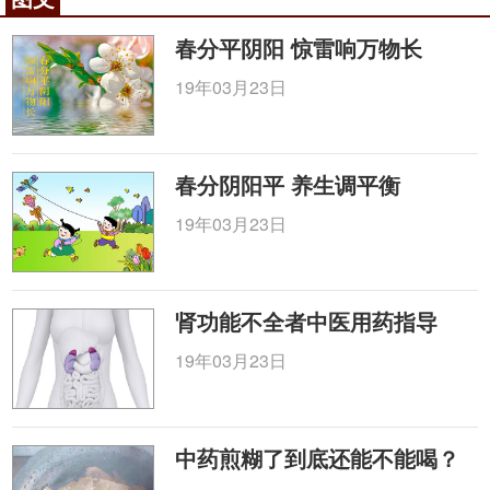
充足、优质的蛋白质可以提高精子的质量和数
春分平阴阳 惊雷响万物长
量，在瘦肉、动物肝脏、乳类、蛋类中也有优质的蛋
19年03月23日
白质，蛋白质含有人体所必须的脂肪酸，它们通过人
体自身的合成，只能从食物中获得，但是要注意蛋白
质虽好，不能摄入过量，要保持营养大均衡，维持良
春分阴阳平 养生调平衡
好的营养状态。
19年03月23日
二、矿物质和微量营养元素
人体内的矿物质和微量元素都是对男性的生育力
有着重要的影响，比如，锌、锰、硒等元素。如果体
肾功能不全者中医用药指导
内缺锌会导致男性性腺功能下降，睾丸变小、很难硬
19年03月23日
得起来，精子生成量减少，缺硒会使精子的活动力下
降，缺锰则会造成男性精子成熟障碍，呆滞精子量减
少。
中药煎糊了到底还能不能喝？
三、含镁食物