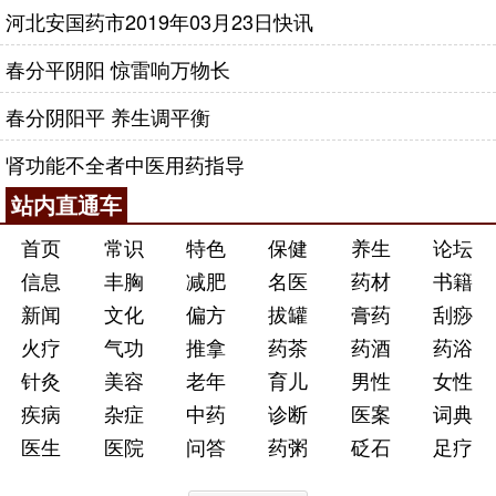
河北安国药市2019年03月23日快讯
补肾丸口服。
命门
虚衰型 我们临床上经常看到一些人在生育这
春分平阴阳 惊雷响万物长
块出现了障碍，本人四肢手脚冰凉，性欲淡漠，性功
春分阴阳平 养生调平衡
能差，大便汤薄，小便清长，体现这种阳气不足，在
这种情况下，又出现了现代科学
诊断
的精液活力差，
肾功能不全者中医用药指导
我们就可以归为命门虚衰，
中医理论
认为主要是阳气
站内直通车
不足，无法鼓动精子的动力。给以温肾壮阳的治疗方
首页
常识
特色
保健
养生
论坛
法，温阳汤：
肉桂
10克，
附子
10克，
小茴香
10克，
姜
信息
丰胸
减肥
名医
药材
书籍
黄
12克，淫羊藿15克，肉苁蓉15克，锁阳15克，黄精
新闻
文化
偏方
拔罐
膏药
刮痧
20克，玉竹15克，
人参
10克，黄芪30克，
鹿角胶
10
克，龟板12克，鳖甲12克，甘草6克，水煎服。金匮
火疗
气功
推拿
药茶
药酒
药浴
丸、虫草壮元丸口服。
针灸
美容
老年
育儿
男性
女性
疾病
杂症
中药
诊断
医案
词典
阴虚
火旺型 也是在肾阴亏虚的基础上出现的脏腑
医生
医院
问答
药粥
砭石
足疗
功能的偏盛偏衰，中医有一句话叫阴虚生内热，
阳虚
生外寒，阴虚可能也是先天处于肾阴不足，或者是后