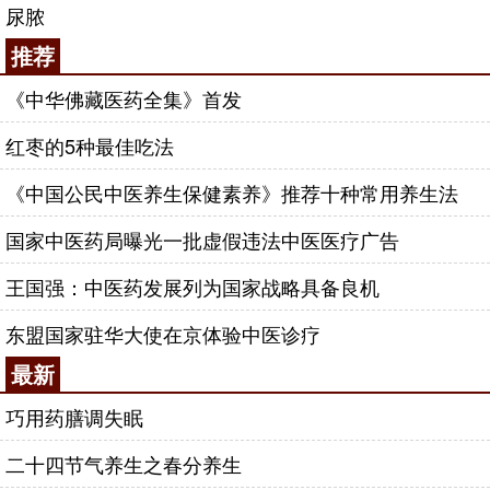
尿脓
男人精子质量不好该怎么调理，一定要注重锌、
推荐
硒元素的摄入，多吃水产品，多吃坚果，每天补充一
点营养，长期下来就会看到效果的了，但是也不要盲
《中华佛藏医药全集》首发
目进补，要看个人
体质
来选择
食疗
方案。
红枣的5种最佳吃法
中医
治疗弱精症
《中国公民中医养生保健素养》推荐十种常用养生法
肾精亏虚型 可能因为先天比较弱，也可能因为后
国家中医药局曝光一批虚假违法中医医疗广告
天的营养失调，或者是因为性生活过度，或者是工作
强度太重，消耗了肾精，我们知道，精子的生成从中
王国强：中医药发展列为国家战略具备良机
医角度认为是肾精所化生的，如果说肾精亏虚的话，
就缺乏了营养精子的物质基础，精子的活力当然就下
东盟国家驻华大使在京体验中医诊疗
降了。给以补肾添精的治疗法法，补肾汤：熟地30
最新
克，山萸肉20克，
枸杞
20克，
补骨脂
15克，
淫羊藿
15
巧用药膳调失眠
克，
肉苁蓉
12克，
锁阳
12克，
黄精
15克，
黄芪
30克，
菟丝子
12克，
覆盆子
12克，
玉竹
12克，
鹿角
胶10克，
二十四节气养生之春分养生
龟板12克，
鳖甲
15克，
甘草
6克，水煎服。七子丸、