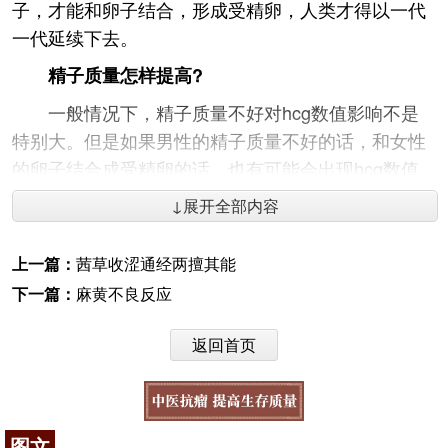
子，才能和卵子结合，形成受精卵，人类才得以一代
一代延续下去。
精子质量怎样提高?
一般情况下，精子质量不好对hcg数值影响不是
特别大。但是如果男性的精子质量不好的话，和女性
的卵子结合成受精卵的话，也有可能会出现hcg数值
偏低的情况。这种情况一旦出现，也就是一个胚胎组
↓展开全部内容
织发育不好导致出现这种情况的。
男人精子质量怎样提高?
上一篇：
茜草收涩通经两擅其能
下一篇：
麻黄不良反应
一般夫妻不孕中，男性占比40%，而这一大部分
原因是因为男性精子质量不好。精子质量不好很大程
返回首页
度上影响受孕几率，成功怀孕后也是宝宝身体素质的
决定性因素。那么，如何强壮精子，孕育出健康茁壮
的宝宝呢?
图文
一、充足、优质蛋白质