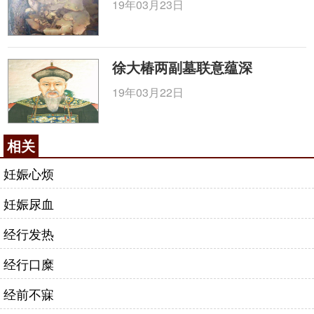
19年03月23日
镁有助于调节人的心脏活动，降低血压、预防心
脏病，提高男士的生育能力。建议男士早餐应吃两碗
牛奶的燕麦粥和1个
香蕉
。含镁较多的食物有大豆、烤
徐大椿两副墓联意蕴深
马铃薯、
核桃
仁、燕麦粥、通心粉、叶菜和海产品。
19年03月22日
四、提高精子质量的食物
精子质量是决定男性生育水平的最重要因素之
一，一旦出现少精弱精、精子不液化、精子畸形率
相关
高、死精症等精子异常，成功受孕的几率就会受到影
妊娠心烦
响，严重可造成男性不育。所以，提高精子质量是男
性备孕的必修课题，除了在日常生活中需要注意一些
妊娠尿血
事项，健康
饮食
最为关键的。
经行发热
提高精子质量的食物
经行口糜
能提高男性精子质量的食物有：动物内脏、动物
肝肾、牛肉、虾、
牡蛎
、
蘑菇
、坚果、蛋黄、豆类、
经前不寐
花生、植物油、海产品、韭菜等。