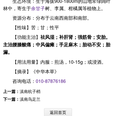
生态环境：生于海拔900-1800m的山地常绿阔叶
林中，寄生于
余甘子
树、李属、柑橘属等植物上。
资源分布：分布于云南西南部和南部。
【性味】苦；甘；性平
【功能主治】
祛风湿；补肝肾；强筋骨；安胎。
主治腰膝酸痛；中风偏瘫；手足麻木；胎动不安；胎
漏。
【用法用量】内服：煎汤，10-15g；或浸酒。
【摘录】《中华本草》
咨询电话：
010-87876186
上一篇：
滇南杭子梢
下一篇：
滇南鸟足兰
返回首页