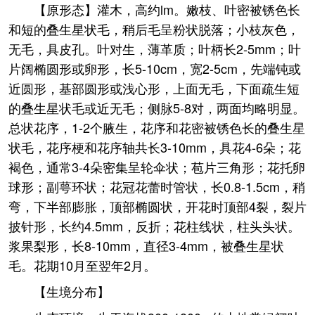
【原形态】灌木，高约lm。嫩枝、叶密被锈色长
和短的叠生星状毛，稍后毛呈粉状脱落；小枝灰色，
无毛，具皮孔。叶对生，薄革质；叶柄长2-5mm；叶
片阔椭圆形或卵形，长5-10cm，宽2-5cm，先端钝或
近圆形，基部圆形或浅心形，上面无毛，下面疏生短
的叠生星状毛或近无毛；侧脉5-8对，两面均略明显。
总状花序，1-2个腋生，花序和花密被锈色长的叠生星
状毛，花序梗和花序轴共长3-10mm，具花4-6朵；花
褐色，通常3-4朵密集呈轮伞状；苞片三角形；花托卵
球形；副萼环状；花冠花蕾时管状，长0.8-1.5cm，稍
弯，下半部膨胀，顶部椭圆状，开花时顶部4裂，裂片
披针形，长约4.5mm，反折；花柱线状，柱头头状。
浆果梨形，长8-10mm，直径3-4mm，被叠生星状
毛。花期10月至翌年2月。
【生境分布】