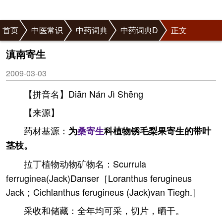
首页
中医常识
中药词典
中药词典D
正文
滇南寄生
2009-03-03
【拼音名】Diān Nán Jì Shēnɡ
【来源】
药材基源：
为
桑寄生
科植物锈毛梨果寄生的带叶
茎枝。
拉丁植物动物矿物名：Scurrula
ferruginea(Jack)Danser［Loranthus ferugineus
Jack；Cichlanthus ferugineus (Jack)van Tiegh.］
采收和储藏：全年均可采，切片，晒干。