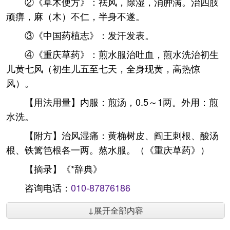
②《草木便方》：祛风，除湿，消肿满。治四肢
顽痹，麻（木）不仁，半身不遂。
③《中国药植志》：发汗发表。
④《重庆草药》：煎水服治吐血，煎水洗治初生
儿黄七风（初生儿五至七天，全身现黄，高热惊
风）。
【用法用量】内服：煎汤，0.5～1两。外用：煎
水洗。
【附方】治风湿痛：黄桷树皮、阎王刺根、酸汤
根、铁篱笆根各一两。熬水服。（《重庆草药》）
【摘录】《*辞典》
咨询电话：
010-87876186
↓展开全部内容