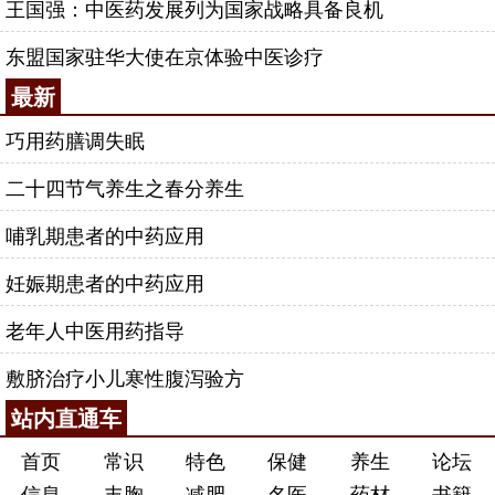
王国强：中医药发展列为国家战略具备良机
东盟国家驻华大使在京体验中医诊疗
最新
巧用药膳调失眠
二十四节气养生之春分养生
哺乳期患者的中药应用
妊娠期患者的中药应用
老年人中医用药指导
敷脐治疗小儿寒性腹泻验方
站内直通车
首页
常识
特色
保健
养生
论坛
信息
丰胸
减肥
名医
药材
书籍