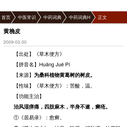
首页
中医常识
中药词典
中药词典H
正文
黄桷皮
2009-03-30
【出处】《草木便方》
【拼音名】Huánɡ Jué Pí
【来源】
为桑科植物黄葛树的树皮。
【性味】《草木便方》：苦酸，温。
【功能主治】
治风湿痹痛，四肢麻木，半身不遂，癣疮。
①《居易录》：愈癣。