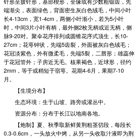
针形至披针形，基部楔形，全缘或有少数粗锯齿，先
端渐尖，表面绿色，背面密生灰白色绒毛，中间小叶
长4-13cm，宽1-4cm，两侧小叶渐小，若为5小叶
时，中间3片小叶有柄，最外侧2枚无柄或近无柄，侧
脉9-20对。聚伞花序排列成圆锥花序式顶生，长10-
27cm；花萼钟状，先端5齿裂，外面被灰白色绒毛；
花冠淡紫色，外有微柔毛，先端5裂，二唇形；雄蕊伸
于花冠管外；子房近无毛。核果褐色，近球形，径约
2mm，等于或稍短于宿萼。花期4-6月，果期7-10
月。
【生境分布】
生态环境：生于山坡、路旁或灌丛中。
资源分布：分布于长江以地南各地。
【炮制】夏、秋季取新鲜黄荆粗茎切段，每段长
0.3-0.6cm，一头放火中烤，从另一头收取汁液即为荆