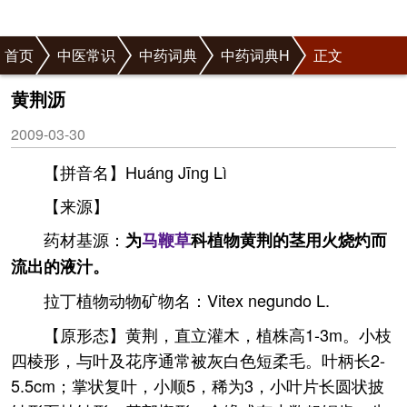
首页
中医常识
中药词典
中药词典H
正文
黄荆沥
2009-03-30
【拼音名】Huánɡ Jīnɡ Lì
【来源】
药材基源：
为
马鞭草
科植物黄荆的茎用火烧灼而
流出的液汁。
拉丁植物动物矿物名：Vitex negundo L.
【原形态】黄荆，直立灌木，植株高1-3m。小枝
四棱形，与叶及花序通常被灰白色短柔毛。叶柄长2-
5.5cm；掌状复叶，小顺5，稀为3，小叶片长圆状披