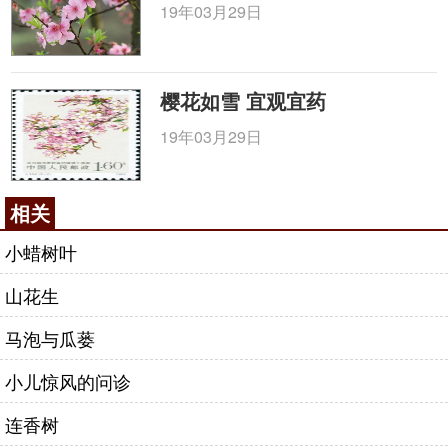
19年03月29日
樱花如雪 宜观宜药
19年03月29日
相关
小蜡树叶
山花生
马泡与瓜蒌
小儿惊风的问诊
连香树