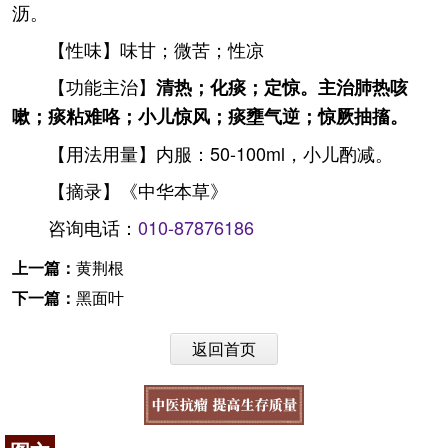
沥。
【性味】味甘；微苦；性凉
【功能主治】
清热；化痰；定惊。主治肺热咳
嗽；痰粘难咯；小儿惊风；痰壅气逆；惊厥抽搐。
【用法用量】内服：50-100ml，小儿酌减。
【摘录】《中华本草》
咨询电话：
010-87876186
上一篇：
黄荆根
下一篇：
黑面叶
返回首页