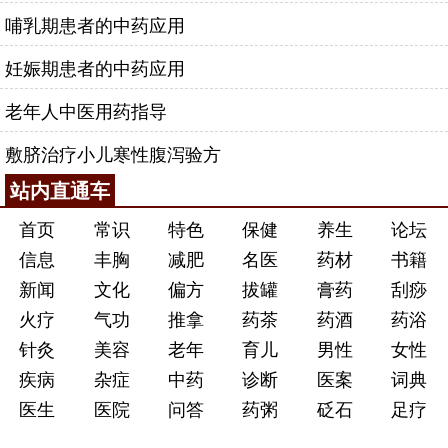
哺乳期患者的中药应用
妊娠期患者的中药应用
老年人中医用药指导
敷脐治疗小儿寒性腹泻验方
站内直通车
首页
常识
特色
保健
养生
论坛
信息
丰胸
减肥
名医
药材
书籍
新闻
文化
偏方
拔罐
膏药
刮痧
火疗
气功
推拿
药茶
药酒
药浴
针灸
美容
老年
育儿
男性
女性
疾病
杂症
中药
诊断
医案
词典
医生
医院
问答
药粥
砭石
足疗