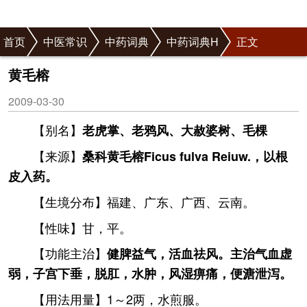
首页
中医常识
中药词典
中药词典H
正文
黄毛榕
2009-03-30
【别名】
老虎掌、老鸦风、大赦婆树、毛棵
【来源】
桑科黄毛榕Ficus fulva Reiuw.，以根
皮入药。
【生境分布】福建、广东、广西、云南。
【性味】甘，平。
【功能主治】
健脾益气，活血祛风。主治气血虚
弱，子宫下垂，脱肛，水肿，风湿痹痛，便溏泄泻。
【用法用量】1～2两，水煎服。