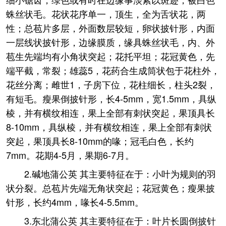
蛛丝状毛。花状花序单一，顶生，全为舌状花，两
性；总苞片多层，外面数层较短，卵状披针形，内面
一层线状披针形，边缘膜质，缘具蛛丝状毛，内、外
苞生先端均有小角状突起；花托平坦；花冠黄色，先
端平截，常裂；雄蕊5，花药合生成筒状包于花柱外，
花丝分离；雌世1，子房下位，花柱细长，柱头2裂，
有短毛。瘦果倒披针形，长4-5mm，宽1.5mm，具纵
棱，并有横纹相连，果上全部有刺状突起，果顶具长
8-10mm，具纵棱，并有横纹相连，果上全部有刺状
突起，果顶具长8-10mm的喙；冠毛白色，长约
7mm。花期4-5月，果期6-7月。
2.碱地蒲公英 其主要特征在于：小叶为规则的羽
状分裂。总苞片先端无角状突起；花冠黄色；瘦果披
针形，长约4mm，喙长4-5.5mm。
3.东北蒲公英 其主要特征在于：叶片长圆倒披针