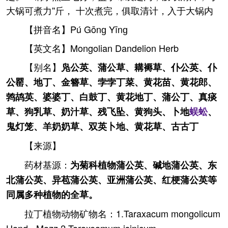
大锅可煮力''斤， 十次煮完，俱取清计，入于大锅内
【拼音名】Pú Gōnɡ Yīnɡ
【英文名】Mongolian Dandelion Herb
【别名】
凫公英、蒲公草、耩褥草、仆公英、仆
公罂、地丁、金簪草、孛孛丁菜、黄花苗、黄花郎、
鹁鸪英、婆婆丁、白鼓丁、黄花地丁、蒲公丁、真痰
草、狗乳草、奶汁草、残飞坠、黄狗头、卜地
蜈蚣
、
鬼灯笼、羊奶奶草、双英卜地、黄花草、古古丁
【来源】
药材基源：
为菊科植物蒲公英、碱地蒲公英、东
北蒲公英、异苞蒲公英、亚洲蒲公英、红梗蒲公英等
同属多种植物的全草。
拉丁植物动物矿物名：1.Taraxacum mongolicum