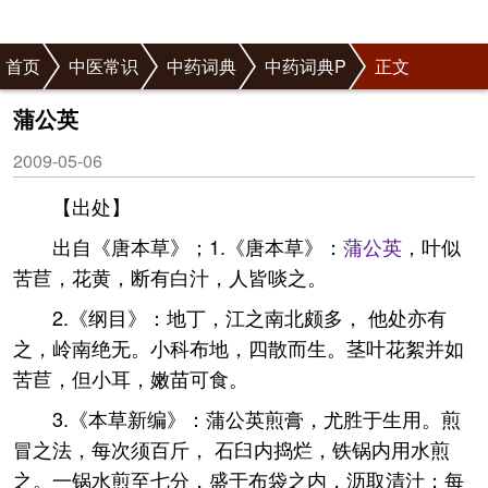
首页
中医常识
中药词典
中药词典P
正文
蒲公英
2009-05-06
【出处】
出自《唐本草》；1.《唐本草》：
蒲公英
，叶似
苦苣，花黄，断有白汁，人皆啖之。
2.《纲目》：地丁，江之南北颇多， 他处亦有
之，岭南绝无。小科布地，四散而生。茎叶花絮并如
苦苣，但小耳，嫩苗可食。
3.《本草新编》：蒲公英煎膏，尤胜于生用。煎
冒之法，每次须百斤， 石臼内捣烂，铁锅内用水煎
之。一锅水煎至七分，盛于布袋之内，沥取清汁；每