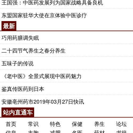
王国强：中医药发展列为国家战略具备良机
东盟国家驻华大使在京体验中医诊疗
最新
巧用药膳调失眠
二十四节气养生之春分养生
五味子的传说
《老中医》全景式展现中医药魅力
鉴真传医药到日本
安徽亳州药市2019年03月27日快讯
站内直通车
首页
常识
特色
保健
养生
论坛
信息
丰胸
减肥
名医
药材
书籍