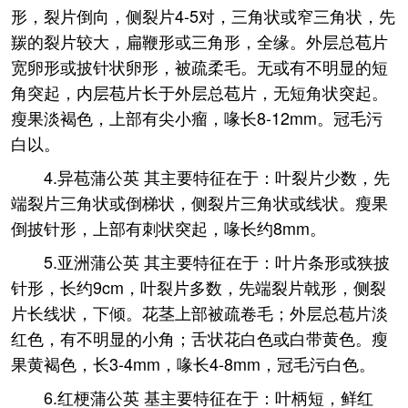
形，裂片倒向，侧裂片4-5对，三角状或窄三角状，先
羰的裂片较大，扁鞭形或三角形，全缘。外层总苞片
宽卵形或披针状卵形，被疏柔毛。无或有不明显的短
角突起，内层苞片长于外层总苞片，无短角状突起。
瘦果淡褐色，上部有尖小瘤，喙长8-12mm。冠毛污
白以。
4.异苞蒲公英 其主要特征在于：叶裂片少数，先
端裂片三角状或倒梯状，侧裂片三角状或线状。瘦果
倒披针形，上部有刺状突起，喙长约8mm。
5.亚洲蒲公英 其主要特征在于：叶片条形或狭披
针形，长约9cm，叶裂片多数，先端裂片戟形，侧裂
片长线状，下倾。花茎上部被疏卷毛；外层总苞片淡
红色，有不明显的小角；舌状花白色或白带黄色。瘦
果黄褐色，长3-4mm，喙长4-8mm，冠毛污白色。
6.红梗蒲公英 基主要特征在于：叶柄短，鲜红