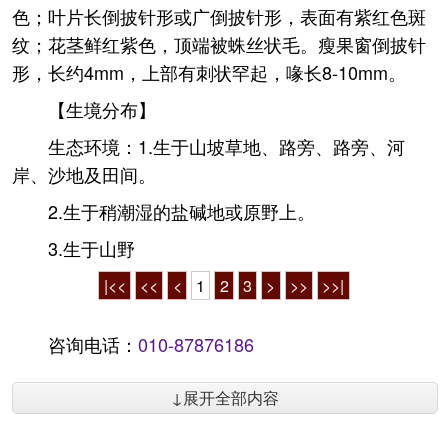
色；叶片长倒披针形或广倒披针形，表面有紫红色斑
纹；花茎鲜红紫色，顶端被蛛丝状毛。瘦果窗倒披针
形，长约4mm，上部有刺状罕起，喙长8-10mm。
【生境分布】
生态环境：1.生于山坡草地、路旁、路旁、河
岸、沙地及田间。
2.生于稍潮湿的盐碱地或原野上。
3.生于山野
|<<
<<
<
1
2
3
>
>>
>>|
咨询电话：
010-87876186
↓展开全部内容