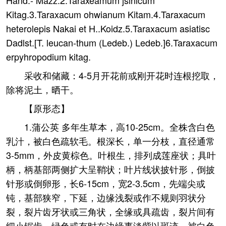
Hand.- Mazz.2.Taraxeamum jsinicum
Kitag.3.Taraxacum ohwianum Kitam.4.Taraxacum
heterolepis Nakai et H..Koidz.5.Taraxacum asiatisc
Dadlst.[T. leucan-thum (Ledeb.) Ledeb.]6.Taraxacum
erpyhropodium kitag.
采收和储藏：4-5月开花前或刚开花时连根挖取，
除将泥土，晒干。
【原形态】
1.蒲公英 多年生草本，高10-25cm。全株含白色
乳汁，被白色疏软毛。根深长，单一分枝，直径通常
3-5mm，外皮黄棕色。叶根生，排列成莲座状；具叶
柄，柄基部两侧扩大呈鞘状；叶片线状披针形，倒披
针形或倒卵形，长6-15cm，宽2-3.5cm，先端尖或
钝，基部狭窄，下延，边缘浅裂或作不规则羽状分
裂，裂片齿牙状或三角状，全缘或具疏齿，裂片间有
细小锯齿，绿色或有时在边缘事淡紫以斑迹，被白色