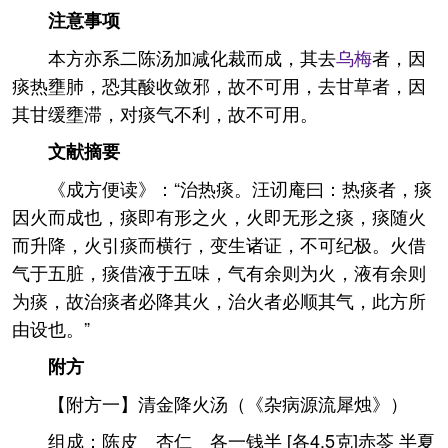
注意事项
本方亦系二陈汤加减化裁而成，其去
乌梅
者，因
痰热壅肺，恐其酸收敛邪，故不可用，去甘草者，因
其甘缓壅滞，对痰气不利，故不可用。
文献摘要
《成方便读》：“治热痰。汪讱庵曰：热痰者，痰
因火而成也，痰即有形之火，火即无形之痰，痰随火
而升降，火引痰而横行，变生诸证，不可纪极。火借
气于五脏，痰借液于五味，气有余则为火，液有余则
为痰，故治痰者必降其火，治火者必顺其气，此方所
由设也。”
附方
【附方一】清金降火汤（《杂病源流犀烛》）
组成：陈皮 杏仁 各一钱半 [各4.5克]赤苓 半夏