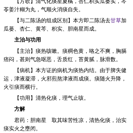
【方歌】清气化痰星夏橘，杏仁枳实瓜蒌实，芩
苓姜汁糊为丸，气顺火消痰自失。
【与二陈汤的组成区别】本方即二陈汤去
甘草
加
瓜蒌、杏仁、黄芩、枳实、胆南星而成。
主治与功用
【主治】痰热咳嗽。痰稠色黄，咯之不爽，胸膈
痞闷，甚则气急呕恶，舌质红，苔黄腻，脉滑数。
【病机】本方证的病机为痰热内结。由于脾失健
运，津液凝滞，火邪煎熬津液而成痰。痰随火升降，
火引痰而横行。
【功用】清热化痰，理气止咳。
方解
君药：胆南星 取其味苦性凉，清热化痰，治实
痰实火之壅闭。