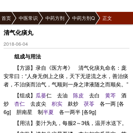
首页
中医常识
中药方剂
中药方剂Q
正文
清气化痰丸
2018-06-04
组成与用法
【方源】录自《医方考》 清气化痰丸命名：庞
安常曰：“人身无倒上之痰，天下无逆流之水，善治痰
者，不治痰而治气，气顺则一身之津液随之而顺矣。”
【组成】
瓜蒌
仁 去油
陈皮
去白
黄芩
酒
炒
杏仁
去皮尖
枳实
麸炒
茯苓
各一两 [各
6g] 胆南星 制
半夏
各一两半 [各9g]
【用法】姜汁为丸，每服2～3钱，温开水送下。