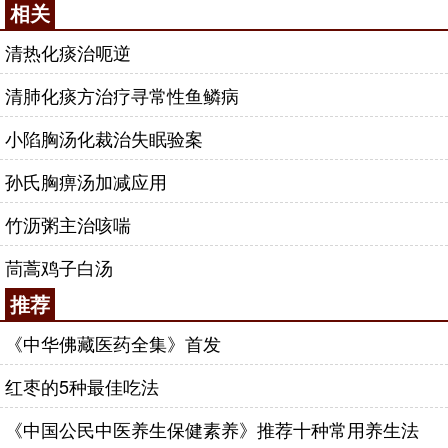
相关
清热化痰治呃逆
清肺化痰方治疗寻常性鱼鳞病
小陷胸汤化裁治失眠验案
孙氏胸痹汤加减应用
竹沥粥主治咳喘
茼蒿鸡子白汤
推荐
《中华佛藏医药全集》首发
红枣的5种最佳吃法
《中国公民中医养生保健素养》推荐十种常用养生法