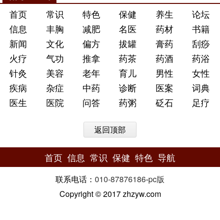
首页
常识
特色
保健
养生
论坛
信息
丰胸
减肥
名医
药材
书籍
新闻
文化
偏方
拔罐
膏药
刮痧
火疗
气功
推拿
药茶
药酒
药浴
针灸
美容
老年
育儿
男性
女性
疾病
杂症
中药
诊断
医案
词典
医生
医院
问答
药粥
砭石
足疗
返回顶部
首页
信息
常识
保健
特色
导航
联系电话：
010-87876186
-
pc版
Copyright © 2017 zhzyw.com