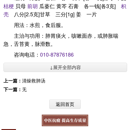
桔梗
贝母
前胡
瓜蒌仁 黄芩 石膏 各一钱[各3克]
枳
壳
八分[2.5克]甘草 三分[1g] 姜 一片
用法：水煎，食后服。
主治与功用：肺胃痰火，咳嗽面赤，或肺胀喘
急，舌苔黄，脉滑数。
咨询电话：
010-87876186
↓展开全部内容
上一篇：
清燥救肺汤
下一篇：
无
返回首页