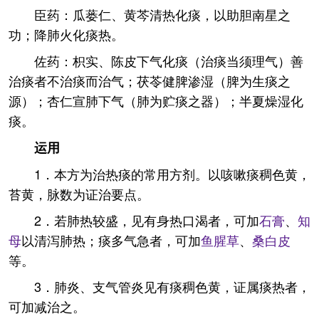
臣药：瓜蒌仁、黄芩清热化痰，以助胆南星之
功；降肺火化痰热。
佐药：枳实、陈皮下气化痰（治痰当须理气）善
治痰者不治痰而治气；茯苓健脾渗湿（脾为生痰之
源）；杏仁宣肺下气（肺为贮痰之器）；半夏燥湿化
痰。
运用
1．本方为治热痰的常用方剂。以咳嗽痰稠色黄，
苔黄，脉数为证治要点。
2．若肺热较盛，见有身热口渴者，可加
石膏
、
知
母
以清泻肺热；痰多气急者，可加
鱼腥草
、
桑白皮
等。
3．肺炎、支气管炎见有痰稠色黄，证属痰热者，
可加减治之。