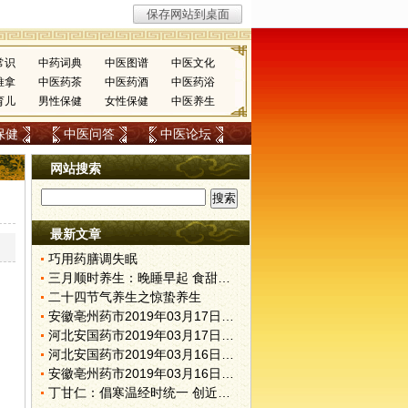
常识
中药词典
中医图谱
中医文化
推拿
中医药茶
中医药酒
中医药浴
育儿
男性保健
女性保健
中医养生
保健
中医问答
中医论坛
网站搜索
最新文章
巧用药膳调失眠
三月顺时养生：晚睡早起 食甜养肝
二十四节气养生之惊蛰养生
安徽亳州药市2019年03月17日快讯
河北安国药市2019年03月17日快讯
河北安国药市2019年03月16日快讯
安徽亳州药市2019年03月16日快讯
丁甘仁：倡寒温经时统一 创近代中医教育