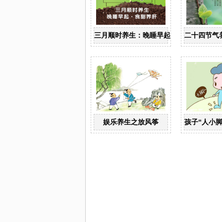
三月顺时养生：晚睡早起 食甜养肝
二十四节气
娱乐养生之放风筝
孩子“人小