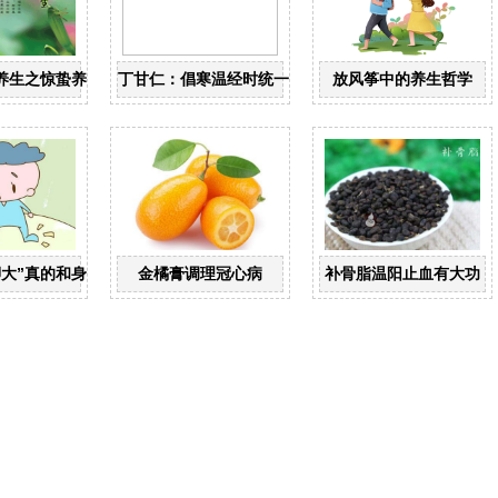
养生之惊蛰养生
丁甘仁：倡寒温经时统一 创近代中医教育
放风筝中的养生哲学
脚大”真的和身高有关？
金橘膏调理冠心病
补骨脂温阳止血有大功