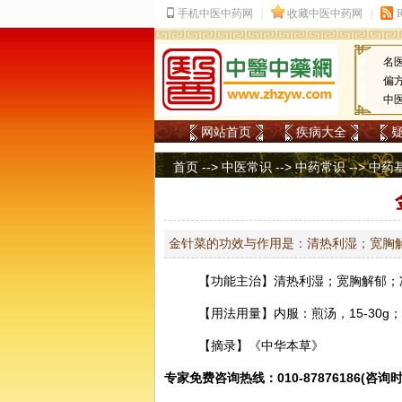
名
偏
中
网站首页
疾病大全
首页
-->
中医常识
-->
中药常识
-->
中药
金针菜的功效与作用是：清热利湿；宽胸
【功能主治】清热利湿；宽胸解郁；
【用法用量】内服：煎汤，15-30
【摘录】《中华本草》
专家免费咨询热线：010-87876186(咨询时