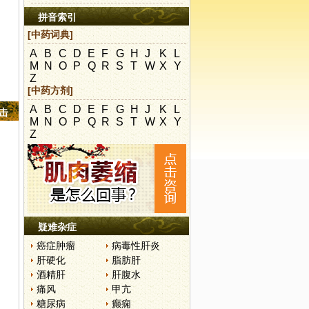
拼音索引
[中药词典]
A
B
C
D
E
F
G
H
J
K
L
M
N
O
P
Q
R
S
T
W
X
Y
Z
[中药方剂]
A
B
C
D
E
F
G
H
J
K
L
点击
M
N
O
P
Q
R
S
T
W
X
Y
Z
疑难杂症
癌症肿瘤
病毒性肝炎
肝硬化
脂肪肝
酒精肝
肝腹水
痛风
甲亢
糖尿病
癫痫