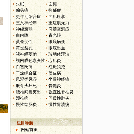
失眠
面瘫
偏头痛
抑郁症
更年期综合症
面肌痉挛
三叉神经痛
重症肌无力
神经衰弱
脊髓空洞症
白内障
青光眼
黄斑变性
眼底病变
黄斑裂孔
眼底出血
视神经萎缩
玻璃体浑浊
视网膜色素变性
心肌炎
白塞氏病
红斑狼疮
干燥综合征
硬皮病
风湿类风湿
坐骨神经痛
股骨头坏死
骨髓炎
腰椎间盘突出
强直性脊柱炎
颈椎病
间质性肺炎
慢性结肠炎
慢性胃溃疡
栏目导航
网站首页