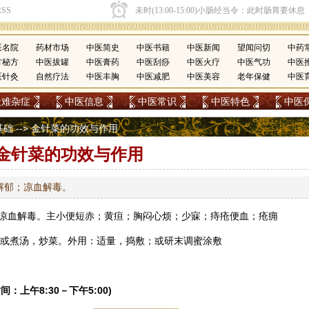
医名院
药材市场
中医简史
中医书籍
中医新闻
望闻问切
中药
方秘方
中医拔罐
中医膏药
中医刮痧
中医火疗
中医气功
中医
医针灸
自然疗法
中医丰胸
中医减肥
中医美容
老年保健
中医
疑难杂症
中医信息
中医常识
中医特色
中医
基础
--> 金针菜的功效与作用
金针菜的功效与作用
解郁；凉血解毒。
凉血解毒。主小便短赤；黄疸；胸闷心烦；少寐；痔疮便血；疮痈
g；或煮汤，炒菜。外用：适量，捣敷；或研末调蜜涂敷
间：上午8:30－下午5:00)