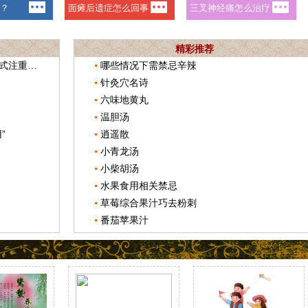
精彩推荐
卫健委副主任：持续优化肿瘤诊疗模式注重发挥中医药作用
哪些情况下需禁忌辛辣
针灸穴名诗
六味地黄丸
温胆汤
”
逍遥散
小青龙汤
小柴胡汤
水果食用相关禁忌
草莓综合果汁巧去粉刺
番茄苹果汁