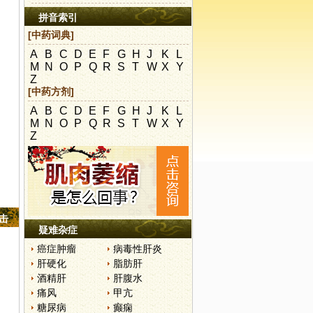
拼音索引
[中药词典]
A
B
C
D
E
F
G
H
J
K
L
M
N
O
P
Q
R
S
T
W
X
Y
Z
[中药方剂]
A
B
C
D
E
F
G
H
J
K
L
M
N
O
P
Q
R
S
T
W
X
Y
Z
点击
疑难杂症
癌症肿瘤
病毒性肝炎
肝硬化
脂肪肝
酒精肝
肝腹水
痛风
甲亢
糖尿病
癫痫