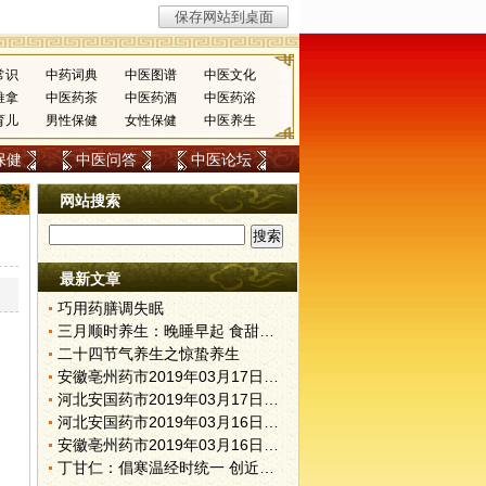
常识
中药词典
中医图谱
中医文化
推拿
中医药茶
中医药酒
中医药浴
育儿
男性保健
女性保健
中医养生
保健
中医问答
中医论坛
网站搜索
最新文章
巧用药膳调失眠
三月顺时养生：晚睡早起 食甜养肝
二十四节气养生之惊蛰养生
安徽亳州药市2019年03月17日快讯
河北安国药市2019年03月17日快讯
河北安国药市2019年03月16日快讯
安徽亳州药市2019年03月16日快讯
丁甘仁：倡寒温经时统一 创近代中医教育