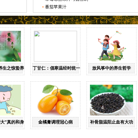
番茄苹果汁
养生之惊蛰养生
丁甘仁：倡寒温经时统一 创近代中医教育
放风筝中的养生哲学
脚大”真的和身高有关？
金橘膏调理冠心病
补骨脂温阳止血有大功