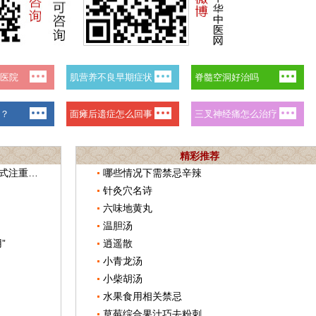
精彩推荐
卫健委副主任：持续优化肿瘤诊疗模式注重发挥中医药作用
哪些情况下需禁忌辛辣
针灸穴名诗
六味地黄丸
温胆汤
”
逍遥散
小青龙汤
小柴胡汤
水果食用相关禁忌
草莓综合果汁巧去粉刺