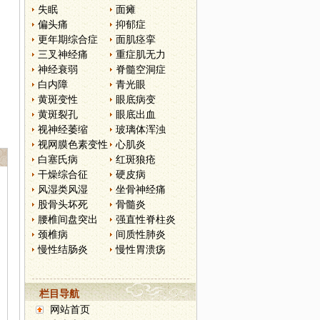
失眠
面瘫
偏头痛
抑郁症
更年期综合症
面肌痉挛
三叉神经痛
重症肌无力
神经衰弱
脊髓空洞症
白内障
青光眼
黄斑变性
眼底病变
黄斑裂孔
眼底出血
视神经萎缩
玻璃体浑浊
视网膜色素变性
心肌炎
白塞氏病
红斑狼疮
干燥综合征
硬皮病
风湿类风湿
坐骨神经痛
股骨头坏死
骨髓炎
腰椎间盘突出
强直性脊柱炎
颈椎病
间质性肺炎
慢性结肠炎
慢性胃溃疡
栏目导航
网站首页