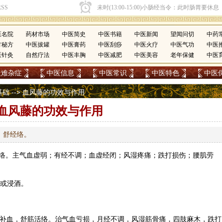
医名院
药材市场
中医简史
中医书籍
中医新闻
望闻问切
中药
方秘方
中医拔罐
中医膏药
中医刮痧
中医火疗
中医气功
中医
医针灸
自然疗法
中医丰胸
中医减肥
中医美容
老年保健
中医
疑难杂症
中医信息
中医常识
中医特色
中医
基础
--> 血风藤的功效与作用
血风藤的功效与作用
；舒经络。
络
。主气血虚弱；有经不调；血虚经闭；风湿疼痛；跌打损伤；腰肌劳
；或浸酒。
补气补血，舒筋活络。治气血亏损，月经不调，风湿筋骨痛，四肢麻木，跌打