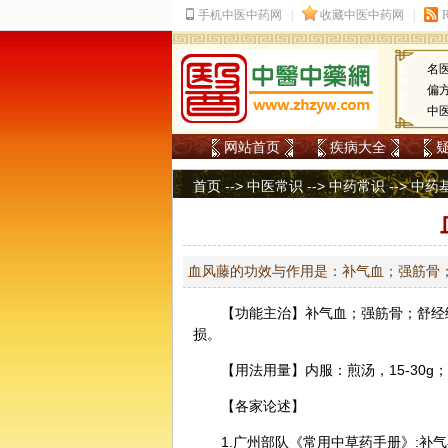
名
偏
中
网站首页
疾病大全
首页
-->
中医常识
-->
中药常识
-->
中药
血风藤的功效与作用是：补气血；强筋骨
【功能主治】补气血；强筋骨；舒
经
损。
【用法用量】内服：煎汤，15-30g
【各家论述】
1.广州部队《常用中草药手册》: