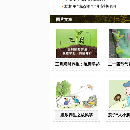
桔梗主“惊恐悸气”具安神作用
图片文章
三月顺时养生：晚睡早起 食甜养肝
二十四节气
娱乐养生之放风筝
孩子“人小