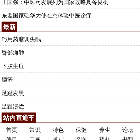
王国强：中医药发展列为国家战略具备良机
东盟国家驻华大使在京体验中医诊疗
最新
巧用药膳调失眠
臀部痈肿
下肢生疽
臁疮
足趾发黑
足趾溃烂
站内直通车
首页
常识
特色
保健
养生
论坛
信息
丰胸
减肥
名医
药材
书籍