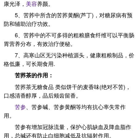
康光泽，
美容
养颜。
5、苦荞中所含的苦荞黄酮(芦丁)，对糖尿病有预
防和辅助治疗功效。
6、苦荞中的不可多得的粗粮膳食纤维可以平衡肠
胃营养分布，有效治疗便秘。
7、高寒山区无污染种植源头，健康粗粮制品，价
格低廉，可长期食用.
苦荞茶的作用：
苦荞茶无糖食品 类似饼干的麦香味(绝对不苦)，
口感清香醇厚，品后颊齿留香。
苦参
、苦参碱、苦参黄酮等均有抗心率失常作
用。
苦参有增加冠脉流量，保护心肌缺血及降血脂作
用，总碱还有防止白细胞减低及抗辐射作用。