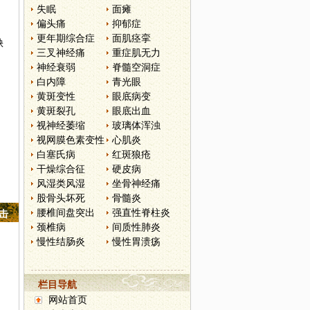
失眠
面瘫
偏头痛
抑郁症
更年期综合症
面肌痉挛
缺
三叉神经痛
重症肌无力
神经衰弱
脊髓空洞症
白内障
青光眼
黄斑变性
眼底病变
黄斑裂孔
眼底出血
视神经萎缩
玻璃体浑浊
视网膜色素变性
心肌炎
白塞氏病
红斑狼疮
干燥综合征
硬皮病
风湿类风湿
坐骨神经痛
股骨头坏死
骨髓炎
腰椎间盘突出
强直性脊柱炎
点击
颈椎病
间质性肺炎
慢性结肠炎
慢性胃溃疡
栏目导航
网站首页