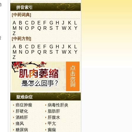
功
拼音索引
[中药词典]
A
B
C
D
E
F
G
H
J
K
L
M
N
O
P
Q
R
S
T
W
X
Y
Z
常
[中药方剂]
A
B
C
D
E
F
G
H
J
K
L
M
N
O
P
Q
R
S
T
W
X
Y
Z
疑难杂症
癌症肿瘤
病毒性肝炎
肝硬化
脂肪肝
酒精肝
肝腹水
痛风
甲亢
糖尿病
癫痫