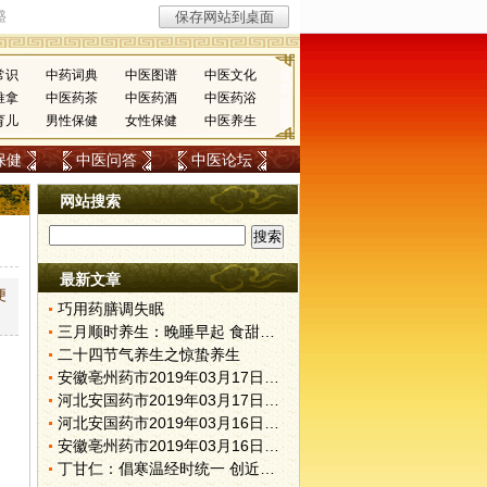
常识
中药词典
中医图谱
中医文化
推拿
中医药茶
中医药酒
中医药浴
育儿
男性保健
女性保健
中医养生
保健
中医问答
中医论坛
网站搜索
最新文章
便
巧用药膳调失眠
三月顺时养生：晚睡早起 食甜养肝
二十四节气养生之惊蛰养生
安徽亳州药市2019年03月17日快讯
河北安国药市2019年03月17日快讯
河北安国药市2019年03月16日快讯
安徽亳州药市2019年03月16日快讯
丁甘仁：倡寒温经时统一 创近代中医教育