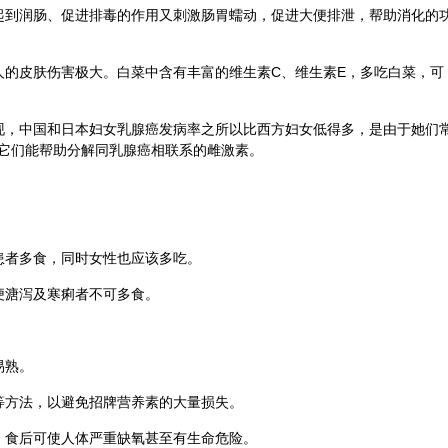
起到润肠、促进排毒的作用又刺激肠胃蠕动，促进大便排泄，帮助消化的
人的皮肤伤害极大。白菜中含有丰富的维生素C、维生素E，多吃白菜，可
现，中国和日本妇女乳腺癌发病率之所以比西方妇女低得多，是由于她们
它们能帮助分解同乳腺癌相联系的雌激素。
患者多食，同时女性也应该多吃。
便溏泻及寒痢者不可多食。
易熟。
等方法，以避免招牌营养素的大量损失。
，食后可使人体严重缺氧甚至有生命危险。