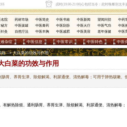
医名院
药材市场
中医简史
中医书籍
中医新闻
望闻问切
中药
方秘方
中医拔罐
中医膏药
中医刮痧
中医火疗
中医气功
中医
医针灸
自然疗法
中医丰胸
中医减肥
中医美容
老年保健
中医
疑难杂症
中医信息
中医常识
中医特色
中医
基础
--> 大白菜的功效与作用
大白菜的功效与作用
利肠胃、养胃生津、除烦解渴、利尿通便、清热解毒；可用于肺热咳嗽、
。有解热除烦、通利肠胃、养胃生津、除烦解渴、利尿通便、清热解毒；