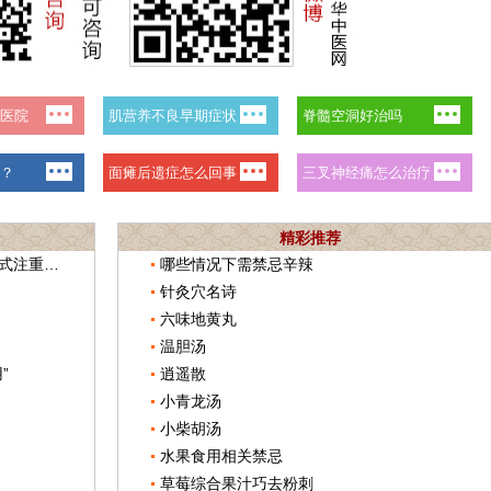
精彩推荐
卫健委副主任：持续优化肿瘤诊疗模式注重发挥中医药作用
哪些情况下需禁忌辛辣
针灸穴名诗
六味地黄丸
温胆汤
”
逍遥散
小青龙汤
小柴胡汤
水果食用相关禁忌
草莓综合果汁巧去粉刺