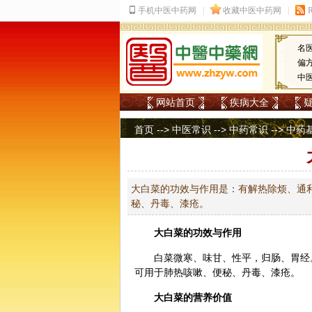
名
偏
中
网站首页
疾病大全
首页
-->
中医常识
-->
中药常识
-->
中药
大白菜的功效与作用是：有解热除烦、通
秘、丹毒、漆疮。
大白菜的功效与作用
白菜微寒、味甘、性平，归肠、胃经
可用于肺热咳嗽、便秘、丹毒、漆疮。
大白菜的营养价值