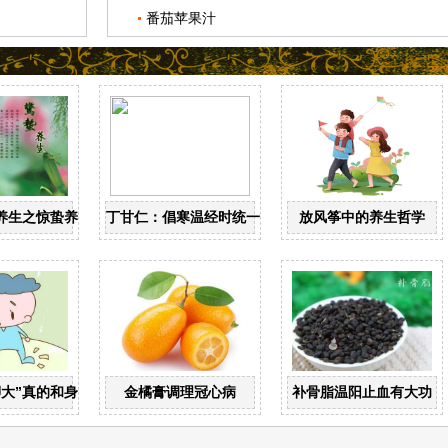
番茄苹果汁
养生之惊蛰养生
丁甘仁：倡寒温经时统一 创近代中医教育
放风筝中的养生哲学
脚大”真的和身高有关？
金橘膏调理冠心病
补骨脂温阳止血有大功