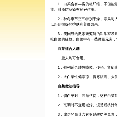
1．白菜含有丰富的粗纤维，不但能
能。对预防肠癌有良好作用。
2．秋冬季节空气特别干燥，寒风对
以起到很好的护肤和养颜效果。
3．美国纽约激素研究所的科学家发
吃白菜的缘故。白菜中有一些微量元素，
白菜适合人群
一般人均可食用。
1．特别适合肺热咳嗽、便秘、肾病
2．大白菜性偏寒凉，胃寒腹痛、大
白菜做法指导
1．切白菜时，宜顺丝切，这样白菜
2．烹调时不宜用煮焯、浸烫后挤汁
3．腐烂的白菜含有亚硝酸盐等毒素