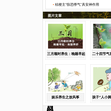
桔梗主“惊恐悸气”具安神作用
图片文章
三月顺时养生：晚睡早起 食甜养肝
二十四节气
娱乐养生之放风筝
孩子“人小