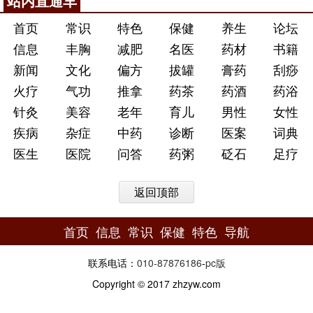
站内直通车
首页
常识
特色
保健
养生
论坛
信息
丰胸
减肥
名医
药材
书籍
新闻
文化
偏方
拔罐
膏药
刮痧
火疗
气功
推拿
药茶
药酒
药浴
针灸
美容
老年
育儿
男性
女性
疾病
杂症
中药
诊断
医案
词典
医生
医院
问答
药粥
砭石
足疗
返回顶部
首页
信息
常识
保健
特色
导航
联系电话：
010-87876186
-
pc版
Copyright © 2017 zhzyw.com