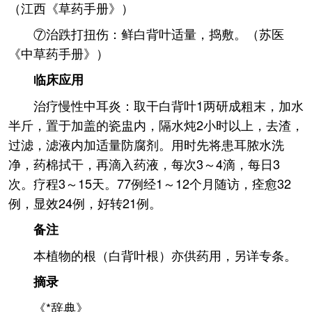
（江西《草药手册》）
⑦治跌打扭伤：鲜白背叶适量，捣敷。（苏医
《中草药手册》）
临床应用
治疗慢性中耳炎：取干白背叶1两研成粗末，加水
半斤，置于加盖的瓷盅内，隔水炖2小时以上，去渣，
过滤，滤液内加适量防腐剂。用时先将患耳脓水洗
净，药棉拭干，再滴入药液，每次3～4滴，每日3
次。疗程3～15天。77例经1～12个月随访，痊愈32
例，显效24例，好转21例。
备注
本植物的根（白背叶根）亦供药用，另详专条。
摘录
《*辞典》