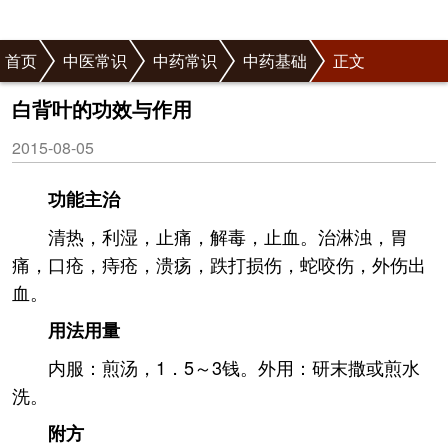
首页
中医常识
中药常识
中药基础
正文
白背叶的功效与作用
2015-08-05
功能主治
清热，利湿，止痛，解毒，止血。治淋浊，胃
痛，口疮，痔疮，溃疡，跌打损伤，蛇咬伤，外伤出
血。
用法用量
内服：煎汤，1．5～3钱。外用：研末撒或煎水
洗。
附方