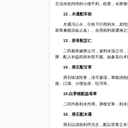
主治水饮内停的小便不利，眩晕，水肿身
12．
木通
配车前
木通泻心火，引热下行而利水，其性
前草
兼能凉血止血）。合用则利尿通淋之
13．茯苓配苡仁
二药都具健脾止泻，渗利水湿之功，
脾，配入补益药则补而不腻。如参苓
白术
14．
滑石
配
甘草
滑石味淡性寒，淡可渗湿，寒能清热
烦、口渴、小便短赤、吐泻等。
15.
白茅根
配
益母草
二药均有利水作用。茅根甘寒，利水
16．滑石配木通
滑石以清热利窍为主，配以苦寒之木