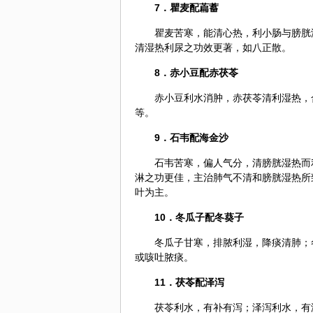
7．
瞿麦
配萹蓄
瞿麦苦寒，能清心热，利小肠与膀胱
清湿热利尿之功效更著，如八正散。
8．
赤小豆
配赤茯苓
赤小豆利水消肿，赤茯苓清利湿热，
等。
9．
石韦
配
海金沙
石韦苦寒，偏人气分，清膀胱湿热而
淋之功更佳，主治肺气不清和膀胱湿热所
叶为主。
10．冬瓜子配
冬葵子
冬瓜子甘寒，排脓利湿，降痰清肺；
或咳吐脓痰。
11．茯苓配泽泻
茯苓利水，有补有泻；泽泻利水，有