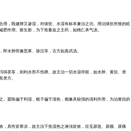
合用，既健脾又渗湿，对痰饮、水湿有标本兼治之功。用治痰饮所致的眩
减肥
作用。瘀生新，为下焦蓄血之主药，如
桃仁
承气汤。
，即水肿而兼恶寒、脉沉等，古方如
真武汤
。
泻得茯苓，则利水而不伤脾。故主治一切水湿停留，如水肿、黄疸、泄
其类方。
之。茵陈偏于利湿，栀子偏于清热，都兼具较强的清利作用，为治黄疸的
效，具性皆寒凉，故主治下焦湿热之淋浊皆效，症见尿急、尿频、尿痛