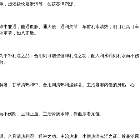
重，烦渴欲饮及泄泻等，如茯苓泽泻汤。
降中兼通，能通血脉、通大便、通利关节；车前利水清热，明目止泻（
车
功更著，如八正散。
为平补利湿之品，合用则可增强健脾利湿之功，配入利水药则利水而不伤
散。
解暑，甘草清热和中。合用则清热利湿解暑。主治暑邪内侵的身热、心
而不伤阴，且能止血。主治肾病水肿，伴血尿者尤佳。
通。合具清热利湿、通淋之功。主治热淋，小便热痛赤涩之证。近兼治尿