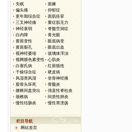
失眠
面瘫
偏头痛
抑郁症
更年期综合症
面肌痉挛
三叉神经痛
重症肌无力
神经衰弱
脊髓空洞症
白内障
青光眼
黄斑变性
眼底病变
黄斑裂孔
眼底出血
视神经萎缩
玻璃体浑浊
视网膜色素变性
心肌炎
白塞氏病
红斑狼疮
干燥综合征
硬皮病
风湿类风湿
坐骨神经痛
股骨头坏死
骨髓炎
腰椎间盘突出
强直性脊柱炎
颈椎病
间质性肺炎
慢性结肠炎
慢性胃溃疡
栏目导航
网站首页