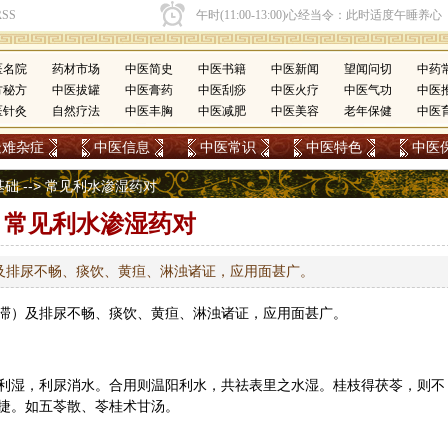
医名院
药材市场
中医简史
中医书籍
中医新闻
望闻问切
中药
方秘方
中医拔罐
中医膏药
中医刮痧
中医火疗
中医气功
中医
医针灸
自然疗法
中医丰胸
中医减肥
中医美容
老年保健
中医
疑难杂症
中医信息
中医常识
中医特色
中医
基础
--> 常见利水渗湿药对
常见利水渗湿药对
及排尿不畅、痰饮、黄疸、淋浊诸证，应用面甚广。
滞）及排尿不畅、痰饮、黄疸、淋浊诸证，应用面甚广。
利湿，利尿消水。合用则温阳利水，共祛表里之水湿。桂枝得茯苓，则不
捷。如
五苓散
、
苓桂术甘汤
。