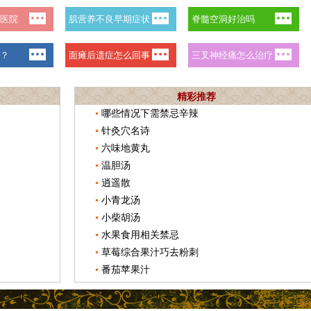
精彩推荐
哪些情况下需禁忌辛辣
针灸穴名诗
六味地黄丸
温胆汤
逍遥散
小青龙汤
小柴胡汤
水果食用相关禁忌
草莓综合果汁巧去粉刺
番茄苹果汁