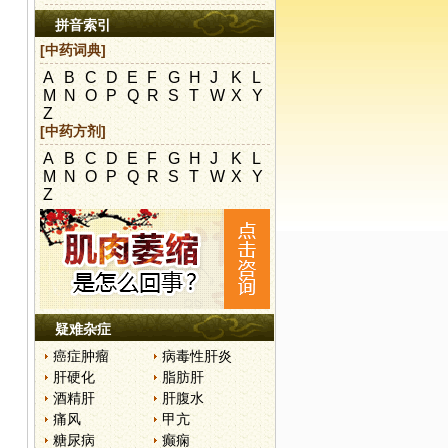
拼音索引
[中药词典]
A
B
C
D
E
F
G
H
J
K
L
M
N
O
P
Q
R
S
T
W
X
Y
Z
[中药方剂]
A
B
C
D
E
F
G
H
J
K
L
M
N
O
P
Q
R
S
T
W
X
Y
Z
疑难杂症
癌症肿瘤
病毒性肝炎
肝硬化
脂肪肝
酒精肝
肝腹水
痛风
甲亢
糖尿病
癫痫