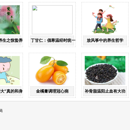
养生之惊蛰养生
丁甘仁：倡寒温经时统一 创近代中医教育
放风筝中的养生哲学
脚大”真的和身高有关？
金橘膏调理冠心病
补骨脂温阳止血有大功
局