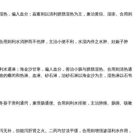
湿热，偏入血分；萹蓄则以清利膀胱湿热为主，兼治黄疸、湿疹。合用则
合用则利水消肿而不伤脾，主治小便不利，水湿内停之水肿、妊娠子肿
利水通淋；海金沙甘寒，偏人血分，善治小肠与膀胱湿热。合用则清热通
致的癃闭和热淋、血淋、砂石淋，治砂石淋以海金沙为主，湿热淋以石韦
冬葵子滑利通窍，兼滑肠通便。合用则利水排脓，主治肺痈、肠痈、咳嗽
泻无补，但能泻肝肾之火。二药均甘淡平缓，合用则增强渗湿利水作用，