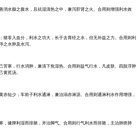
善消水臌之腹水，且祛湿清热之中，兼泻肝肾之火。合用则增强利水效
；猪苓入血分，利水之功大，长于去胃经之水，但无补益之力。合用则利
停之水肿及水泻。
己苦寒，行水消肿，兼清下焦湿热。合用则益气行水，凡皮肤、四肢浮肿
己黄芪汤。
黄赤短少；车前子利水通淋，兼治溺赤淋沥。合用则通淋利水作用增强，
寒，健脾利湿而排脓，并治脚气。合用则行气利水而排脓，主治肺痨肺