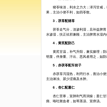
猪苓味淡，利水之力大；泽泻甘咸，
果，主治小便不利，如四苓散。
3．茯苓配猪苓
茯苓走气分，淡渗利湿，且补益脾胃
水渗湿，扶正祛邪兼顾，主治脾胃水湿内
4．
黄芪
配
防己
黄芪甘温，补气升阳，兼实腠理；防
明显，伴身重、汗出、恶风者用之，如防
5．赤茯苓配
车前子
赤茯苓泻湿热，利窍行水，善治小便
主治淋浊、尿少涩痛及水肿。
6．
杏仁
配薏仁
杏仁苦寒，宣肺利气而润燥；薏仁甘
痈、咯吐脓血者，如苇茎汤、宣痹汤。