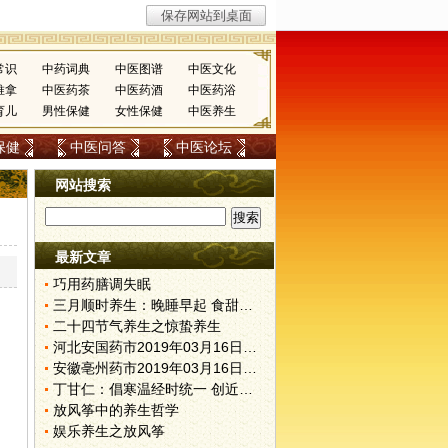
常识
中药词典
中医图谱
中医文化
推拿
中医药茶
中医药酒
中医药浴
育儿
男性保健
女性保健
中医养生
保健
中医问答
中医论坛
网站搜索
最新文章
巧用药膳调失眠
三月顺时养生：晚睡早起 食甜养肝
二十四节气养生之惊蛰养生
河北安国药市2019年03月16日快讯
安徽亳州药市2019年03月16日快讯
丁甘仁：倡寒温经时统一 创近代中医教育
放风筝中的养生哲学
娱乐养生之放风筝