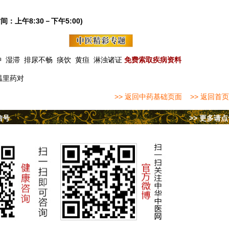
间：上午8:30－下午5:00)
肿
湿滞
排尿不畅
痰饮
黄疸
淋浊诸证
免费索取疾病资料
温里药对
>> 返回中药基础页面
>> 返回首页
信号
>> 更多请