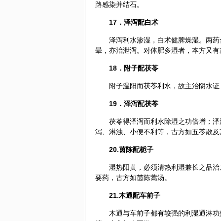
路感染并结石。
17．泽泻配白术
泽泻利水渗湿，白术健脾燥湿。两药
晕，亦治泄泻。对体肥多湿者，本方又有
18．
附子
配茯苓
附子温阳而茯苓利水，故主治阴水证
19．泽泻配茯苓
茯苓得泽泻而利水除湿之功倍增；泽
泻、淋浊、小便不利等，古方如五苓散及
20.
茵陈
配
栀子
湿热阳黄，必须清热利湿兼长之品治
要药，古方如
茵陈蒿
汤。
21.木通配车前子
木通与车前子都有较强的利湿通淋功