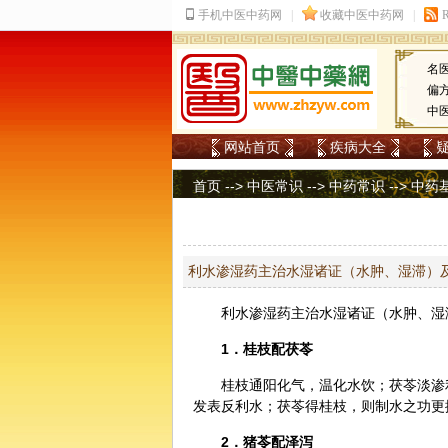
名
偏
中
网站首页
疾病大全
首页
-->
中医常识
-->
中药常识
-->
中药
利水渗湿药主治水湿诸证（水肿、湿滞）
利水渗湿药主治水湿诸证（水肿、湿
1．
桂枝
配
茯苓
桂枝通阳化气，温化水饮；茯苓淡渗
发表反利水；茯苓得桂枝，则制水之功更
2．
猪苓
配
泽泻