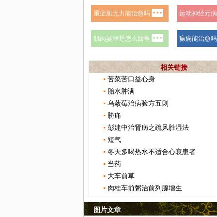
相关链接
苦菜苦口益心身
胎水肿满
乌蔹莓治病验方五则
胁痛
彭建中治肾病之疏风胜湿法
短气
冬天多喝热水不适合心衰患者
当药
大车前草
肉桂车前粥治前列腺增生
图片文章