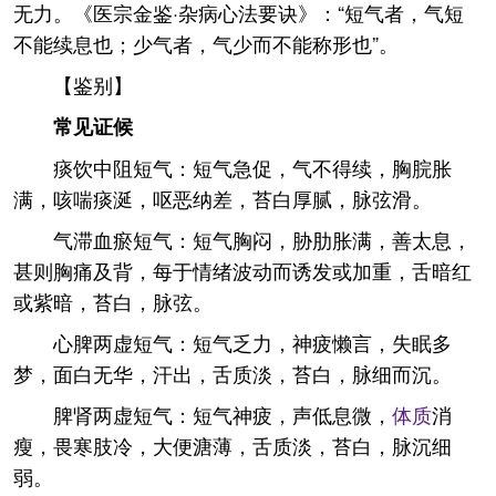
无力。《医宗金鉴·杂病心法要诀》：“短气者，气短
不能续息也；少气者，气少而不能称形也”。
【鉴别】
常见证候
痰饮中阻短气：短气急促，气不得续，胸脘胀
满，咳喘痰涎，呕恶纳差，苔白厚腻，脉弦滑。
气滞血瘀短气：短气胸闷，胁肋胀满，善太息，
甚则胸痛及背，每于情绪波动而诱发或加重，舌暗红
或紫暗，苔白，脉弦。
心脾两虚短气：短气乏力，神疲懒言，失眠多
梦，面白无华，汗出，舌质淡，苔白，脉细而沉。
脾肾两虚短气：短气神疲，声低息微，
体质
消
瘦，畏寒肢冷，大便溏薄，舌质淡，苔白，脉沉细
弱。