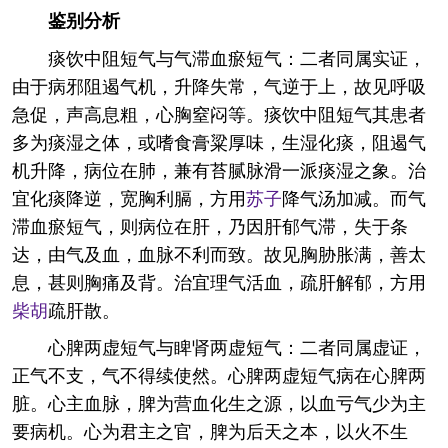
鉴别分析
痰饮中阻短气与气滞血瘀短气：二者同属实证，
由于病邪阻遏气机，升降失常，气逆于上，故见呼吸
急促，声高息粗，心胸窒闷等。痰饮中阻短气其患者
多为痰湿之体，或嗜食膏粱厚味，生湿化痰，阻遏气
机升降，病位在肺，兼有苔腻脉滑一派痰湿之象。治
宜化痰降逆，宽胸利膈，方用
苏子
降气汤加减。而气
滞血瘀短气，则病位在肝，乃因肝郁气滞，失于条
达，由气及血，血脉不利而致。故见胸胁胀满，善太
息，甚则胸痛及背。治宜理气活血，疏肝解郁，方用
柴胡
疏肝散。
心脾两虚短气与睥肾两虚短气：二者同属虚证，
正气不支，气不得续使然。心脾两虚短气病在心脾两
脏。心主血脉，脾为营血化生之源，以血亏气少为主
要病机。心为君主之官，脾为后天之本，以火不生