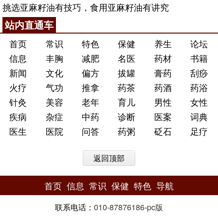
挑选亚麻籽油有技巧，食用亚麻籽油有讲究
站内直通车
首页
常识
特色
保健
养生
论坛
信息
丰胸
减肥
名医
药材
书籍
新闻
文化
偏方
拔罐
膏药
刮痧
火疗
气功
推拿
药茶
药酒
药浴
针灸
美容
老年
育儿
男性
女性
疾病
杂症
中药
诊断
医案
词典
医生
医院
问答
药粥
砭石
足疗
返回顶部
首页
信息
常识
保健
特色
导航
联系电话：
010-87876186
-
pc版