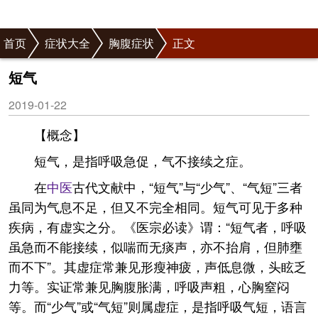
首页
症状大全
胸腹症状
正文
短气
2019-01-22
【概念】
短气，是指呼吸急促，气不接续之症。
在
中医
古代文献中，“短气”与“少气”、“气短”三者
虽同为气息不足，但又不完全相同。短气可见于多种
疾病，有虚实之分。《医宗必读》谓：“短气者，呼吸
虽急而不能接续，似喘而无痰声，亦不抬肩，但肺壅
而不下”。其虚症常兼见形瘦神疲，声低息微，头眩乏
力等。实证常兼见胸腹胀满，呼吸声粗，心胸窒闷
等。而“少气”或“气短”则属虚症，是指呼吸气短，语言