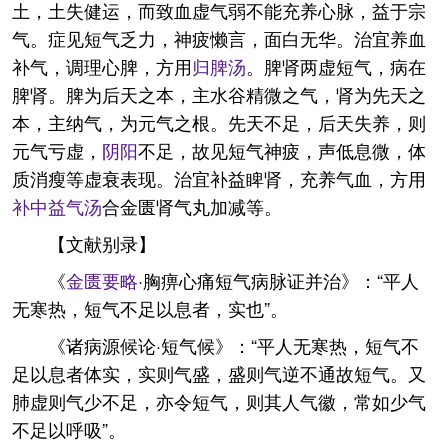
土，土失健运，而致血虚气弱不能充养心脉，益于宗
气。症见短气乏力，神疲懒言，面白无华。治宜养血
补气，调理心脾，方用
归脾汤
。脾肾两虚短气，病在
脾肾。脾为后天之本，主水谷精微之气，肾为先天之
本，主纳气，为元气之根。先天不足，后天失养，则
元气亏虚，
阴阳
不足，故见短气神疲，声低息微，体
质消瘦等虚衰表现。治宜补益睥肾，充养气血，方用
补中益气汤
合金匮肾气丸加减等。
【文献别录】
《
金匮要略
·胸痹心痛短气病脉证并治》：“平人
无寒热，短气不足以息者，实也”。
《诸病源候论·短气候》：“平人无寒热，短气不
足以息者体实，实则气盛，盛则气逆不通故短气。又
肺虚则气少不足，亦令短气，则其人气徽，常如少气
不足以呼吸”。