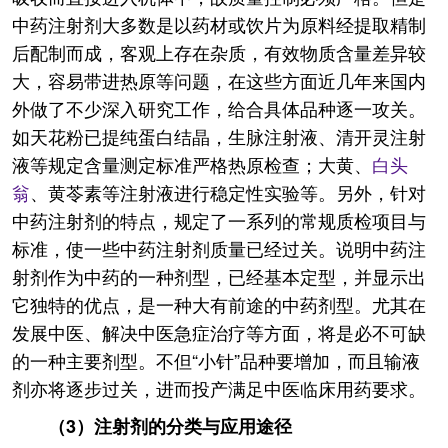
中药注射剂大多数是以药材或饮片为原料经提取精制
后配制而成，客观上存在杂质，有效物质含量差异较
大，容易带进热原等问题，在这些方面近几年来国内
外做了不少深入研究工作，给合具体品种逐一攻关。
如天花粉已提纯蛋白结晶，生脉注射液、清开灵注射
液等规定含量测定标准严格热原检查；大黄、
白头
翁
、黄苓素等注射液进行稳定性实验等。另外，针对
中药注射剂的特点，规定了一系列的常规质检项目与
标准，使一些中药注射剂质量已经过关。说明中药注
射剂作为中药的一种剂型，已经基本定型，并显示出
它独特的优点，是一种大有前途的中药剂型。尤其在
发展中医、解决中医急症治疗等方面，将是必不可缺
的一种主要剂型。不但“小针”品种要增加，而且输液
剂亦将逐步过关，进而投产满足中医临床用药要求。
（3）注射剂的分类与应用途径