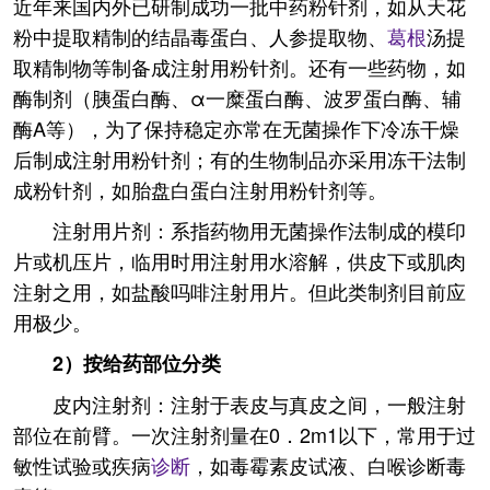
近年来国内外已研制成功一批中药粉针剂，如从天花
粉中提取精制的结晶毒蛋白、人参提取物、
葛根
汤提
取精制物等制备成注射用粉针剂。还有一些药物，如
酶制剂（胰蛋白酶、α一糜蛋白酶、波罗蛋白酶、辅
酶A等），为了保持稳定亦常在无菌操作下冷冻干燥
后制成注射用粉针剂；有的生物制品亦采用冻干法制
成粉针剂，如胎盘白蛋白注射用粉针剂等。
注射用片剂：系指药物用无菌操作法制成的模印
片或机压片，临用时用注射用水溶解，供皮下或肌肉
注射之用，如盐酸吗啡注射用片。但此类制剂目前应
用极少。
2）按给药部位分类
皮内注射剂：注射于表皮与真皮之间，一般注射
部位在前臂。一次注射剂量在0．2m1以下，常用于过
敏性试验或疾病
诊断
，如毒霉素皮试液、白喉诊断毒