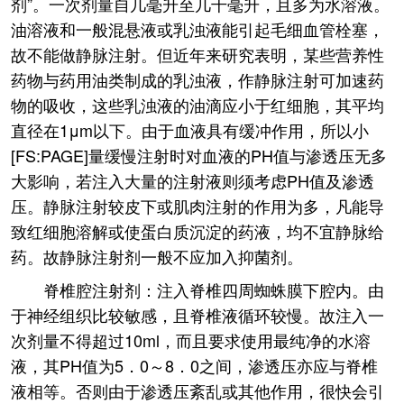
剂”。一次剂量自几毫升至几千毫升，且多为水溶液。
油溶液和一般混悬液或乳浊液能引起毛细血管栓塞，
故不能做静脉注射。但近年来研究表明，某些营养性
药物与药用油类制成的乳浊液，作静脉注射可加速药
物的吸收，这些乳浊液的油滴应小于红细胞，其平均
直径在1μm以下。由于血液具有缓冲作用，所以小
[FS:PAGE]量缓慢注射时对血液的PH值与渗透压无多
大影响，若注入大量的注射液则须考虑PH值及渗透
压。静脉注射较皮下或肌肉注射的作用为多，凡能导
致红细胞溶解或使蛋白质沉淀的药液，均不宜静脉给
药。故静脉注射剂一般不应加入抑菌剂。
脊椎腔注射剂：注入脊椎四周蜘蛛膜下腔内。由
于神经组织比较敏感，且脊椎液循环较慢。故注入一
次剂量不得超过10ml，而且要求使用最纯净的水溶
液，其PH值为5．0～8．0之间，渗透压亦应与脊椎
液相等。否则由于渗透压紊乱或其他作用，很快会引