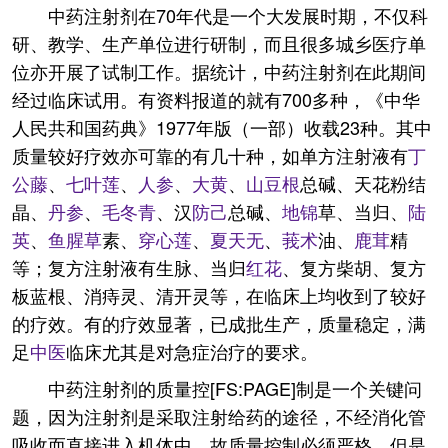
中药注射剂在70年代是一个大发展时期，不仅科
研、教学、生产单位进行研制，而且很多城乡医疗单
位亦开展了试制工作。据统计，中药注射剂在此期间
经过临床试用。有资料报道的就有700多种，《中华
人民共和国药典》1977年版（一部）收载23种。其中
质量较好疗效亦可靠的有几十种，如单方注射液有
丁
公藤
、
七叶莲
、
人参
、
大黄
、
山豆根
总碱、天花粉结
晶、
丹参
、
毛冬青
、汉
防己
总碱、
地锦
草、当归、
陆
英
、
鱼腥草
素、
穿心莲
、
夏天无
、
莪术
油、
鹿茸
精
等；复方注射液有生脉、当归
红花
、复方柴胡、复方
板蓝根、消痔灵、清开灵等，在临床上均收到了较好
的疗效。有的疗效显著，已成批生产，质量稳定，满
足
中医
临床尤其是对急症治疗的要求。
中药注射剂的质量控[FS:PAGE]制是一个关键问
题，因为注射剂是采取注射给药的途径，不经消化管
吸收而直接进入机体中，故质量控制必须严格。但是