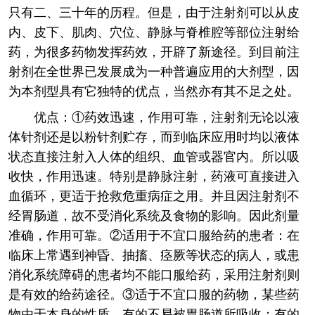
只有二、三十年的历程。但是，由于注射剂可以从皮
内、皮下、肌肉、穴位、静脉与脊椎腔等部位注射给
药，为很多药物发挥药效，开辟了新途径。到目前注
射剂在全世界已发展成为一种普遍应用的大剂型，因
为本剂型具有它独特的优点，当然亦有其不足之处。
优点：①药效迅速，作用可靠，注射剂无论以液
体针剂还是以粉针剂贮存，而到临床应用时均以液体
状态直接注射入人体的组织、血管或器官内。所以吸
收快，作用迅速。特别是静脉注射，药液可直接进入
血循环，更适于抢救危重病症之用。并且因注射剂不
经胃肠道，故不受消化系统及食物的影响。因此剂量
准确，作用可靠。②适用于不宜口服给药的患者：在
临床上常遇到神昏、抽搐、痉厥等状态的病人，或患
消化系统障碍的患者均不能口服给药，采用注射剂则
是有效的给药途径。③适于不宜口服的药物，某些药
物由于本身的性质，有的不易被胃肠道所吸收；有的