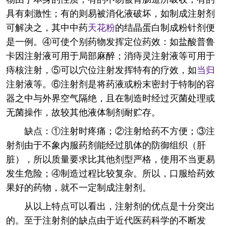
具有刺激性；有的则易被消化液破坏，如制成注射剂
可解决之，其中中药
天花粉
的结晶蛋白制成粉针剂便
是一例。④可使个别药物发挥定位药效：如盐酸普鲁
卡因注射液可用于局部麻醉；消痔灵注射液等可用于
痔核注射，⑤可以穴位注射发挥特有的疗效，如
当归
注射液等。⑥注射剂是将药液或粉末密封于特制的容
器之中与外界空气隔绝，且在制造时经过灭菌处理或
无菌操作，故较其他液体制剂耐贮存。
缺点：①注射时疼痛；②注射给药不方便；③注
射剂由于不象内服药剂能经过肌体的防御组织（肝
脏），所以质量要求比其他剂型严格，使用不当更易
发生危险；④制造过程比较复杂。所以，口服给药效
果好的药物，就不一定制成注射剂。
从以上特点可以看出，注射剂的优点是十分突出
的。至于注射剂的缺点由于近代医药科学的不断发