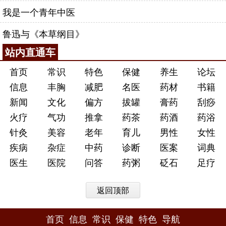
我是一个青年中医
鲁迅与《本草纲目》
站内直通车
首页
常识
特色
保健
养生
论坛
信息
丰胸
减肥
名医
药材
书籍
新闻
文化
偏方
拔罐
膏药
刮痧
火疗
气功
推拿
药茶
药酒
药浴
针灸
美容
老年
育儿
男性
女性
疾病
杂症
中药
诊断
医案
词典
医生
医院
问答
药粥
砭石
足疗
返回顶部
首页
信息
常识
保健
特色
导航