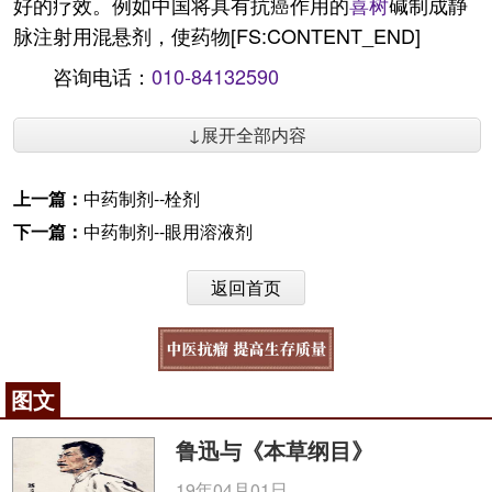
好的疗效。例如中国将具有抗癌作用的
喜树
碱制成静
脉注射用混悬剂，使药物[FS:CONTENT_END]
咨询电话：
010-84132590
↓展开全部内容
上一篇：
中药制剂--栓剂
下一篇：
中药制剂--眼用溶液剂
返回首页
图文
鲁迅与《本草纲目》
19年04月01日