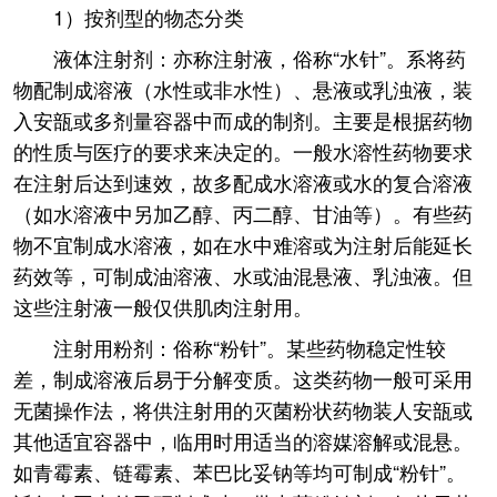
1）按剂型的物态分类
液体注射剂：亦称注射液，俗称“水针”。系将药
物配制成溶液（水性或非水性）、悬液或乳浊液，装
入安瓿或多剂量容器中而成的制剂。主要是根据药物
的性质与医疗的要求来决定的。一般水溶性药物要求
在注射后达到速效，故多配成水溶液或水的复合溶液
（如水溶液中另加乙醇、丙二醇、甘油等）。有些药
物不宜制成水溶液，如在水中难溶或为注射后能延长
药效等，可制成油溶液、水或油混悬液、乳浊液。但
这些注射液一般仅供肌肉注射用。
注射用粉剂：俗称“粉针”。某些药物稳定性较
差，制成溶液后易于分解变质。这类药物一般可采用
无菌操作法，将供注射用的灭菌粉状药物装人安瓿或
其他适宜容器中，临用时用适当的溶媒溶解或混悬。
如青霉素、链霉素、苯巴比妥钠等均可制成“粉针”。