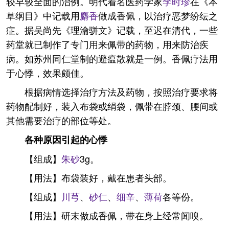
较早较全面的治例。明代着名医药学家
李时珍
在《本
草纲目》中记载用
麝香
做成香佩，以治疗恶梦纷纭之
症。据吴尚先《理瀹骈文》记载，至迟在清代，一些
药堂就已制作了专门用来佩带的药物，用来防治疾
病。如苏州同仁堂制的避瘟散就是一例。香佩疗法用
于心悸，效果颇佳。
根据病情选择治疗方法及药物，按照治疗要求将
药物配制好，装入布袋或绢袋，佩带在脖颈、腰间或
其他需要治疗的部位等处。
各种原因引起的心悸
【组成】
朱砂
3g。
【用法】布袋装好，戴在患者头部。
【组成】
川芎
、
砂仁
、
细辛
、
薄荷
各等份。
【用法】研末做成香佩，带在身上经常闻嗅。