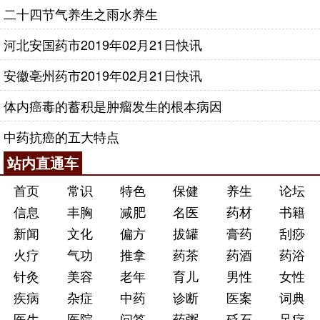
二十四节气养生之雨水养生
河北安国药市2019年02月21日快讯
安徽亳州药市2019年02月21日快讯
体内癌毒的蓄积是肿瘤发生的根本病因
中药抗癌的五大特点
站内直通车
首页
常识
特色
保健
养生
论坛
信息
丰胸
减肥
名医
药材
书籍
新闻
文化
偏方
拔罐
膏药
刮痧
火疗
气功
推拿
药茶
药酒
药浴
针灸
美容
老年
育儿
男性
女性
疾病
杂症
中药
诊断
医案
词典
医生
医院
问答
药粥
砭石
足疗