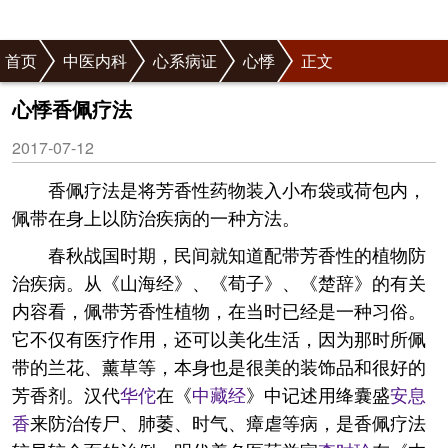
首页
中医内科
心系病证
心悸
正文
心悸香佩疗法
2017-07-12
香佩疗法是将芳香性药物装入小布袋或荷包内，
佩带在身上以防治疾病的一种方法。
春秋战国时期，民间就知道配带芳香性的植物防
治疾病。从《山海经》、《荀子》、《楚辞》的有关
内容看，佩带芳香性植物，在当时已经是一种习俗。
它不仅有医疗作用，还可以美化生活，因为那时所佩
带的兰花、薰草等，本身也是很美的装饰品和很好的
芳香剂。汉代
华佗
在《
中藏经
》中记述用绛囊盛
安息
香
来防治传尸、肺萎、时气、瘴虐等病，是香佩疗法