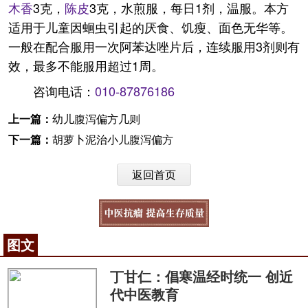
木香
3克，
陈皮
3克，水煎服，每日1剂，温服。本方
适用于儿童因蛔虫引起的厌食、饥瘦、面色无华等。
一般在配合服用一次阿苯达唑片后，连续服用3剂则有
效，最多不能服用超过1周。
咨询电话：
010-87876186
上一篇：
幼儿腹泻偏方几则
下一篇：
胡萝卜泥治小儿腹泻偏方
返回首页
图文
丁甘仁：倡寒温经时统一 创近
代中医教育