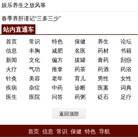
娱乐养生之放风筝
春季养肝谨记“三多三少”
站内直通车
首页
常识
特色
保健
养生
论坛
信息
丰胸
减肥
名医
药材
书籍
新闻
文化
偏方
拔罐
膏药
刮痧
火疗
气功
推拿
药茶
药酒
药浴
针灸
美容
老年
育儿
男性
女性
疾病
杂症
中药
诊断
医案
词典
医生
医院
问答
药粥
砭石
足疗
返回顶部
首页
信息
常识
保健
特色
导航