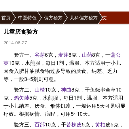
首页
中医特色
偏方秘方
儿科偏方秘方
正文
儿科消化疾病偏方秘方
儿童厌食验方
2014-06-27
验方一、
谷芽
6克，
麦芽
8克，
山药
8克，干
蒲公
英
10克，水煎服，每日1剂，温服。本方适用于小儿
因食入肥甘油腻食物过多导致的厌食、纳差、乏力
等，一般3~5剂则可愈。
验方二、
山楂
10克，
神曲
8克，干鱼鳅串全草10
克，
鸡矢藤
5克，水煎服，每日1剂，温服。本方适用
于小儿纳差、厌食、形体饥瘦，一般运用5天可见明显
疗效。根据病情、病程，可用5~10天。
验方三、
百部
10克，干
苦楝皮
5克，
黄柏
皮5克，