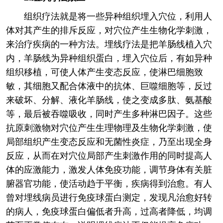
组织疗法就是将一些异种组织埋入穴位，利用人
体对其产生的排斥反应，对穴位产生生物化学刺激，
来治疗疾病的一种方法。埋线疗法是把羊肠线植入穴
内，羊肠线为异种组织蛋白，埋入穴位后，有如异种
组织移植，可使人体产生变态反应，使淋巴细胞致
敏，其细胞又配合体液中的抗体、巨噬细胞等，反过
来破坏、分解、液化羊肠线，使之变成多肽、氨基酸
等，最后被吞噬吸收，同时产生多种淋巴因子。这些
抗原刺激物对穴位产生生理物理及生物化学刺激，使
局部组织产生变态反应和无菌性炎症，乃至出现全身
反应，从而在对穴位局部产生刺激作用的同时提高人
体的应激能力，激发人体免疫功能，调节身体有关脏
腑器官功能，使活动趋于平衡，疾病得到治愈。有人
曾对埋线病员进行免疫球蛋白测定，发现凡治愈好转
的病人，免疫球蛋白偏低者升高，过高者降低，均调