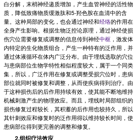
白分解，末梢神经递质增加，产生血管神经的活性物
质，降低致痛物质缓激肽和5-羟色胺在血清中的含
量。这种局部的变化，也会通过神经和
经络
的作用在
全身产生影响。根据生物泛控论原理，通过神经使损
伤穴位需要修复或调整的信息传到神经
中枢
，激发体
内特定的生化物质组合，产生一种特有的泛作用，并
通过体液循环在体内广泛分布。由于埋线选取的穴位
与患病部位生物学特性相似程度较大，属于一个同类
集，所以，广泛作用在修复或调整受损穴位时，患病
部位就同时被修复和调整，从而使疾病得到治疗。由
于这种损伤后的后作用持续有效，使其能不断地维持
机械刺激产生的物理效应。而且，埋线时局部组织的
损伤修复过程较长，其积蓄的后作用也较持久，所以
其针刺效应和修复时的泛作用得以维持较长时间，使
患病部位得到更完善的调整和修复。
2.组织疗法效应