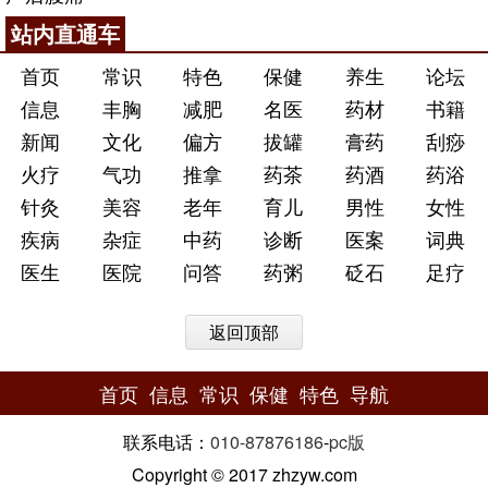
站内直通车
首页
常识
特色
保健
养生
论坛
信息
丰胸
减肥
名医
药材
书籍
新闻
文化
偏方
拔罐
膏药
刮痧
火疗
气功
推拿
药茶
药酒
药浴
针灸
美容
老年
育儿
男性
女性
疾病
杂症
中药
诊断
医案
词典
医生
医院
问答
药粥
砭石
足疗
返回顶部
首页
信息
常识
保健
特色
导航
联系电话：
010-87876186
-
pc版
Copyright © 2017 zhzyw.com