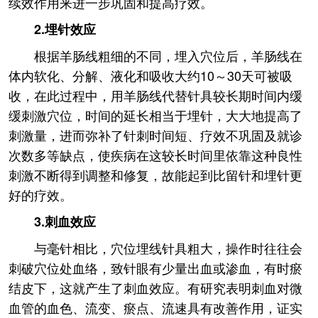
续效作用来进一步巩固和提高疗效。
2.埋针效应
根据羊肠线粗细的不同，埋入穴位后，羊肠线在
体内软化、分解、液化和吸收大约10～30天可被吸
收，在此过程中，用羊肠线代替针具较长期时间内缓
缓刺激穴位，时间的延长相当于埋针，大大地提高了
刺激量，进而弥补了针刺时间短、疗效不巩固及就诊
次数多等缺点，使疾病在这较长时间里依靠这种良性
刺激不断得到调整和修复，故能起到比留针和埋针更
好的疗效。
3.刺血效应
与毫针相比，穴位埋线针具粗大，操作时往往会
刺破穴位处血络，致针眼有少量出血或渗血，有时瘀
结皮下，这就产生了刺血效应。有研究表明刺血对微
血管的血色、流变、瘀点、流速具有改善作用，证实