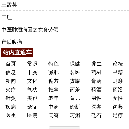
王孟英
王珪
中医肿瘤病因之饮食劳倦
产后腹痛
站内直通车
首页
常识
特色
保健
养生
论坛
信息
丰胸
减肥
名医
药材
书籍
新闻
文化
偏方
拔罐
膏药
刮痧
火疗
气功
推拿
药茶
药酒
药浴
针灸
美容
老年
育儿
男性
女性
疾病
杂症
中药
诊断
医案
词典
医生
医院
问答
药粥
砭石
足疗