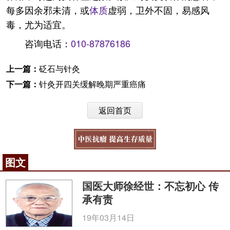
每多因余邪未清，或
体质
虚弱，卫外不固，易感风
毒，尤为适宜。
咨询电话：
010-87876186
上一篇：
砭石与针灸
下一篇：
针灸开四关缓解晚期严重癌痛
返回首页
图文
国医大师徐经世：不忘初心 传
承有责
19年03月14日