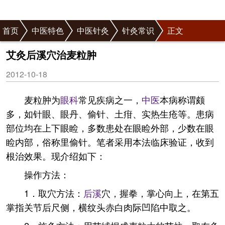
首页
中医特色
中医针灸
针灸常识
正文
艾灸后溪穴治麦粒肿
2012-10-18
麦粒肿为
眼科
常见疾病之一，
中医
本病称谓颇
多，如针眼、眼丹、偷针、土疳、实热生疮等。患病
部位均在上下眼睑，多数患处在眼睑外部，少数在眼
睑内部，俗称里偷针。笔者采用本法临床验证，收到
根治效果。现介绍如下：
操作方法：
1．取穴方法：
后溪
穴，握拳，掌心向上，在第五
掌指关节后尺侧，横纹头赤白肉际凹陷中取之。