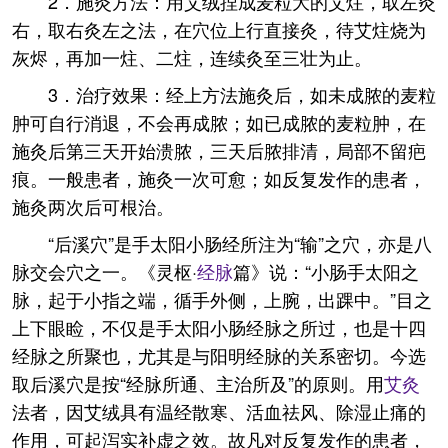
2．施灸方法：用艾绒捏成麦粒大的艾炷，取左灸
右，取右灸左之法，在穴位上行直接灸，待艾炷烧为
灰烬，再加一炷、二炷，连续灸至三壮为止。
3．治疗效果：经上方法施灸后，如未成脓的麦粒
肿可自行消退，不会再成脓；如已成脓的麦粒肿，在
施灸后第三天开始溃脓，三天后脓排清，局部不留疤
痕。一般患者，施灸一次可愈；如反复发作的患者，
施灸两次后可根治。
“后溪穴”是手太阳小肠经所注为“输”之穴，亦是八
脉交会穴之一。《灵枢·
经脉
篇》说：“小肠手太阳之
脉，起于小指之端，循手外侧，上腕，出踝中。”目之
上下眼睑，不仅是手太阳小肠经脉之所过，也是十四
经脉之所聚也，尤其是与阳明经脉的关系密切。今选
取后溪穴是按“经脉所通、主治所及”的原则。用
艾灸
法者，因艾绒具有温经散寒、活血祛风、除湿止痛的
作用，可起泻实补虚之效。故凡对反复发作的患者，