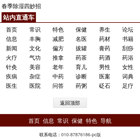
春季除湿四妙招
站内直通车
首页
常识
特色
保健
养生
论坛
信息
丰胸
减肥
名医
药材
书籍
新闻
文化
偏方
拔罐
膏药
刮痧
火疗
气功
推拿
药茶
药酒
药浴
针灸
美容
老年
育儿
男性
女性
疾病
杂症
中药
诊断
医案
词典
医生
医院
问答
药粥
砭石
足疗
返回顶部
首页
信息
常识
保健
特色
导航
联系电话：
010-87876186
-
pc版